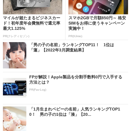
マイルが超たまるビジネスカー
スマホ2GBで月額850円～ 格安
ド！初年度年会費無料で還元率
SIMをお得に使うキャンペーン
最大1.125%
実施中！
PR(クレディセゾン)
PR(IIJmio)
「男の子の名前」ランキングTOP11！ 1位は
「蓮」【2022年3月調査結果】
FPが解説！Apple製品を分割手数料0円で入手する
方法とは？
PR(Fav-Log)
「1月生まれベビーの名前」人気ランキングTOP1
0！ 男の子の1位は「湊」【20...