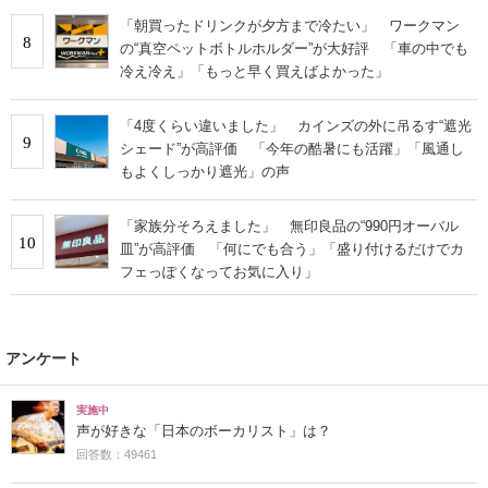
「朝買ったドリンクが夕方まで冷たい」 ワークマン
8
の“真空ペットボトルホルダー”が大好評 「車の中でも
冷え冷え」「もっと早く買えばよかった」
「4度くらい違いました」 カインズの外に吊るす“遮光
9
シェード”が高評価 「今年の酷暑にも活躍」「風通し
もよくしっかり遮光」の声
「家族分そろえました」 無印良品の“990円オーバル
10
皿”が高評価 「何にでも合う」「盛り付けるだけでカ
フェっぽくなってお気に入り」
アンケート
実施中
声が好きな「日本のボーカリスト」は？
回答数：49461