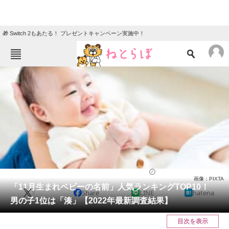
🎁 Switch 2もあたる！ プレゼントキャンペーン実施中！
ねとらぼメニュー
TOP
ニュース
エンタメ
クイズ
グルメ
地域
住まい
教育・育児
動物
リサーチ
ライフ
2023/01/11 07:45（公開）
画像：PIXTA
会員記事
「11月生まれベビーの名前」人気ランキングTOP10！
X
Share
LINE
hatena
男の子1位は「湊」【2022年最新調査結果】
メディア
目次を表示
注目記事を集めた総合ページ