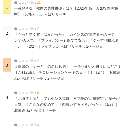
コメント数：
21
1
一番好きな「韓国の男性俳優」は？【2026年版・人気投票実施
中】 | 芸能人 ねとらぼリサーチ
コメント数：
7
2
「もっと早く買えば良かった」 カインズの“車内遮光カーテ
ン”が大人気 「プライバシーも保てて安心」「ぐっすり眠れま
した」（2/2） | ライフ ねとらぼリサーチ：2ページ目
コメント数：
7
3
兵庫県の「ケーキ」の名店10選！ 一番うまいと思う店はどこ？
【7月12日は「デコレーションケーキの日」！】（2/4） | 兵庫県
ねとらぼリサーチ：2ページ目
コメント数：
5
4
「北海道土産としてもセンス抜群」六花亭の“店舗限定”お菓子が
人気 「こんなの初めて」「箱買いするべきだった」（1/2） |
北海道 ねとらぼリサーチ
コメント数：
3