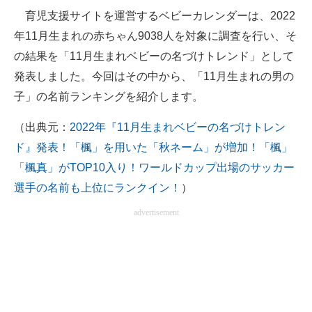
育児支援サイトを運営するベビーカレンダーは、2022
ITの今と未来を見通す
年11月生まれの赤ちゃん9038人を対象に調査を行い、そ
の結果を「11月生まれベビーの名づけトレンド」として
スマホと通信の最新トレンド
発表しました。今回はその中から、「11月生まれの男の
進化するPCとデバイスの未来
子」の名前ランキングを紹介します。
好きが集まる 比べて選べる
（出典元：
2022年『11月生まれベビーの名づけトレン
ド』発表！「楓」を用いた「秋ネーム」が増加！「楓」
ビジネスと働き方のヒント
「楓真」がTOP10入り！ワールドカップ出場のサッカー
AI活用のいまが分かる
選手の名前も上位にランクイン！
）
企業ITのトレンドを詳説
advertisement
経営リーダーのコミュニティ
マーケ×ITの今がよく分かる
ITエンジニア向け専門サイト