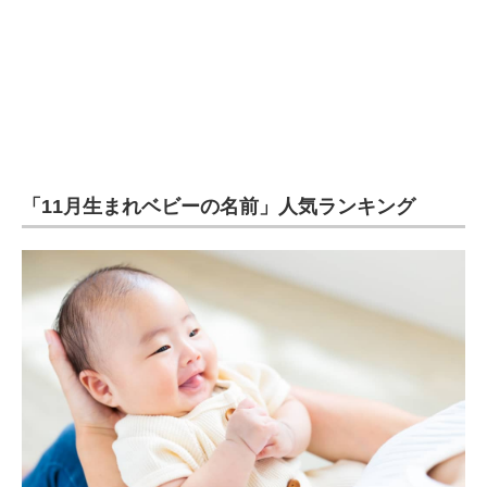
企業向けIT製品の総合サイト
IT製品の技術・比較・事例
製造業のIT導入・活用を支援
モノづくり技術者専門サイト
「11月生まれベビーの名前」人気ランキング
エレクトロニクス専門サイト
電子設計の基本と応用
エネルギーの専門メディア
建設×テクノロジーの最前線
ちょっと気になるネットの話題