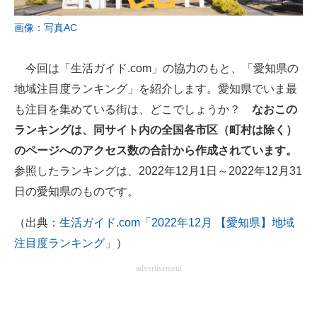
企業向けIT製品の総合サイト
画像：写真AC
IT製品の技術・比較・事例
今回は「生活ガイド.com」の協力のもと、「愛知県の
製造業のIT導入・活用を支援
地域注目度ランキング」を紹介します。愛知県でいま最
モノづくり技術者専門サイト
も注目を集めている街は、どこでしょうか？
なおこの
ランキングは、同サイト内の全国各市区（町村は除く）
エレクトロニクス専門サイト
のページへのアクセス数の合計から作成されています。
電子設計の基本と応用
参照したランキングは、2022年12月1日～2022年12月31
日の愛知県のものです。
エネルギーの専門メディア
（出典：
生活ガイド.com「2022年12月 【愛知県】地域
建設×テクノロジーの最前線
注目度ランキング」
）
ちょっと気になるネットの話題
advertisement