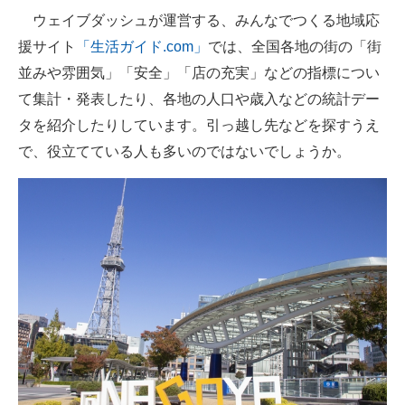
ウェイブダッシュが運営する、みんなでつくる地域応
ITの今と未来を見通す
援サイト
「生活ガイド.com」
では、全国各地の街の「街
並みや雰囲気」「安全」「店の充実」などの指標につい
スマホと通信の最新トレンド
て集計・発表したり、各地の人口や歳入などの統計デー
進化するPCとデバイスの未来
タを紹介したりしています。引っ越し先などを探すうえ
で、役立てている人も多いのではないでしょうか。
好きが集まる 比べて選べる
ビジネスと働き方のヒント
AI活用のいまが分かる
企業ITのトレンドを詳説
経営リーダーのコミュニティ
マーケ×ITの今がよく分かる
ITエンジニア向け専門サイト