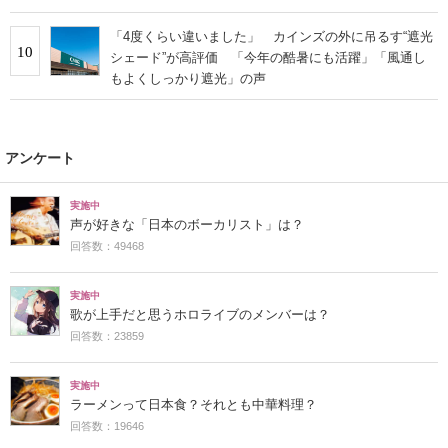
「4度くらい違いました」 カインズの外に吊るす“遮光
10
シェード”が高評価 「今年の酷暑にも活躍」「風通し
もよくしっかり遮光」の声
アンケート
実施中
声が好きな「日本のボーカリスト」は？
回答数：49468
実施中
歌が上手だと思うホロライブのメンバーは？
回答数：23859
実施中
ラーメンって日本食？それとも中華料理？
回答数：19646