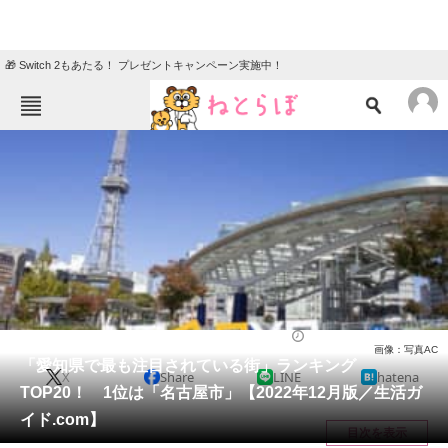
🎁 Switch 2もあたる！ プレゼントキャンペーン実施中！
ねとらぼメニュー
TOP
ニュース
エンタメ
クイズ
グルメ
地域
住まい
教育・育児
動物
リサーチ
ライフ
2023/01/11 14:35（公開）
画像：写真AC
会員記事
「愛知県で最も注目されている街」ランキング
X
Share
LINE
hatena
TOP20！ 1位は「名古屋市」【2022年12月版／生活ガ
メディア
イド.com】
目次を表示
注目記事を集めた総合ページ