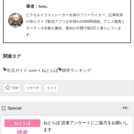
筆者：hiro.
ピクセルイラストレーター出身のフリーライター。記事執筆
の傍らライブ配信アプリを年間4,000時間視聴。アニメ鑑賞と
オーディオ全般が趣味。愛知の片隅で猫2匹と暮らしていま
す。
関連タグ
生活ガイド.com × ねとらぼ
雑学ランキング
TOP
リサーチ
ライフ
>
>
Special
- PR -
ねとらぼ 読者アンケートにご協力をお願いし
ます