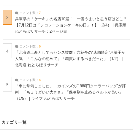
コメント数：
7
3
兵庫県の「ケーキ」の名店10選！ 一番うまいと思う店はどこ？
【7月12日は「デコレーションケーキの日」！】（2/4） | 兵庫県
ねとらぼリサーチ：2ページ目
コメント数：
5
4
「北海道土産としてもセンス抜群」六花亭の“店舗限定”お菓子が
人気 「こんなの初めて」「箱買いするべきだった」（1/2） |
北海道 ねとらぼリサーチ
コメント数：
4
5
「車に常備しました」 カインズの“1980円クーラーバッグ”が評
判 「ちょうどいい大きさ」「保冷剤を止めるベルトが良い」
（1/5） | ライフ ねとらぼリサーチ
カテゴリ一覧