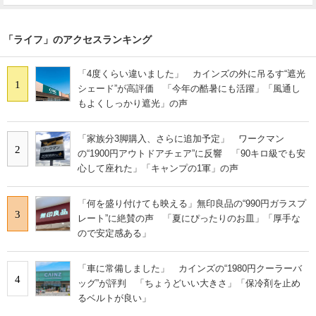
「ライフ」のアクセスランキング
「4度くらい違いました」 カインズの外に吊るす“遮光
1
シェード”が高評価 「今年の酷暑にも活躍」「風通し
もよくしっかり遮光」の声
「家族分3脚購入、さらに追加予定」 ワークマン
2
の“1900円アウトドアチェア”に反響 「90キロ級でも安
心して座れた」「キャンプの1軍」の声
「何を盛り付けても映える」無印良品の“990円ガラスプ
3
レート”に絶賛の声 「夏にぴったりのお皿」「厚手な
ので安定感ある」
「車に常備しました」 カインズの“1980円クーラーバ
4
ッグ”が評判 「ちょうどいい大きさ」「保冷剤を止め
るベルトが良い」