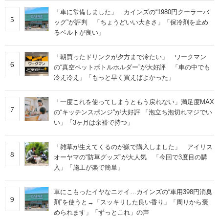
「車に常備しました」 カインズの“1980円クーラーバ
5
ッグ”が評判 「ちょうどいい大きさ」「保冷剤を止め
るベルトが良い」
「朝買ったドリンクが夕方まで冷たい」 ワークマン
6
の“真空ペットボトルホルダー”が大好評 「車の中でも
冷え冷え」「もっと早く買えばよかった」
「一度これを使ってしまうともう戻れない」満足度MAX
7
の“キッチンスポンジ”が大好評 「泡立ち泡切れマジでい
い」「3ヶ月は余裕で持つ」
「雑草が生えてくるのが嫌で購入しました」 アイリス
8
オーヤマの“防草グッズ”が大人気 「今回で3度目の購
入」「施工が楽で簡単」
車にこもったイヤなニオイ…カインズの“車用398円消臭
9
剤”を使うと→「スッキリした良い香り」「周りから褒
められます」「ずっとこれ」の声