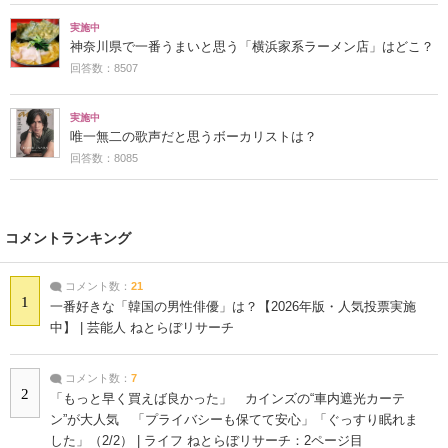
実施中
神奈川県で一番うまいと思う「横浜家系ラーメン店」はどこ？
回答数：8507
実施中
唯一無二の歌声だと思うボーカリストは？
回答数：8085
コメントランキング
コメント数：
21
1
一番好きな「韓国の男性俳優」は？【2026年版・人気投票実施
中】 | 芸能人 ねとらぼリサーチ
コメント数：
7
2
「もっと早く買えば良かった」 カインズの“車内遮光カーテ
ン”が大人気 「プライバシーも保てて安心」「ぐっすり眠れま
した」（2/2） | ライフ ねとらぼリサーチ：2ページ目