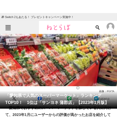
🎁 Switch 2もあたる！ プレゼントキャンペーン実施中！
ねとらぼメニュー
TOP
ニュース
エンタメ
クイズ
グルメ
地域
住まい
教育・育児
動物
リサーチ
スーパーマーケット
2023/01/10 14:05（公開）
画像：PIXTA
会員記事
「愛知県で人気のスーパーマーケット」ランキング
X
Share
LINE
hatena
TOP10！ 1位は「サンヨネ 蒲郡店」【2023年1月版】
メディア
愛知県でおすすめのスーパーマーケットを探している人に向け
て、2023年1月にユーザーからの評価が高かったお店を紹介して
注目記事を集めた総合ページ