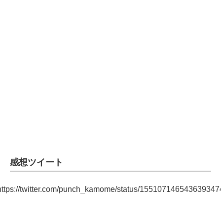
企業向けIT製品の総合サイト
IT製品の技術・比較・事例
製造業のIT導入・活用を支援
モノづくり技術者専門サイト
エレクトロニクス専門サイト
電子設計の基本と応用
エネルギーの専門メディア
建設×テクノロジーの最前線
感想ツイート
ちょっと気になるネットの話題
https://twitter.com/punch_kamome/status/155107146543639347