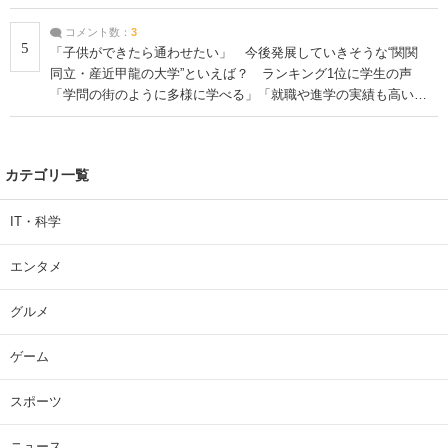
コメント数：
3
5
「子供ができたら通わせたい」 今後発展していきそうな“関関
同立・産近甲龍の大学”といえば？ ランキング1位に学生の声
「学問の街のように多様に学べる」「就職や進学の実績も高い」
| 大学 ねとらぼリサーチ
カテゴリ一覧
IT・科学
エンタメ
グルメ
ゲーム
スポーツ
ニュース