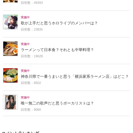
回答数：49393
実施中
歌が上手だと思うホロライブのメンバーは？
回答数：23835
実施中
ラーメンって日本食？それとも中華料理？
回答数：19628
実施中
神奈川県で一番うまいと思う「横浜家系ラーメン店」はどこ？
回答数：8502
実施中
唯一無二の歌声だと思うボーカリストは？
回答数：8060