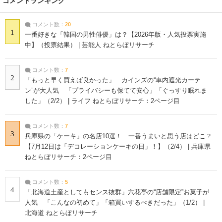
コメントランキング
コメント数：
20
1
一番好きな「韓国の男性俳優」は？【2026年版・人気投票実施
中】（投票結果） | 芸能人 ねとらぼリサーチ
コメント数：
7
2
「もっと早く買えば良かった」 カインズの“車内遮光カーテ
ン”が大人気 「プライバシーも保てて安心」「ぐっすり眠れま
した」（2/2） | ライフ ねとらぼリサーチ：2ページ目
コメント数：
7
3
兵庫県の「ケーキ」の名店10選！ 一番うまいと思う店はどこ？
【7月12日は「デコレーションケーキの日」！】（2/4） | 兵庫県
ねとらぼリサーチ：2ページ目
コメント数：
5
4
「北海道土産としてもセンス抜群」六花亭の“店舗限定”お菓子が
人気 「こんなの初めて」「箱買いするべきだった」（1/2） |
北海道 ねとらぼリサーチ