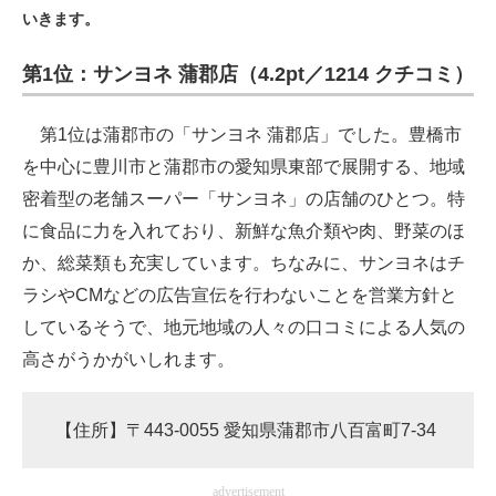
いきます。
ITの今と未来を見通す
第1位：サンヨネ 蒲郡店（4.2pt／1214 クチコミ）
スマホと通信の最新トレンド
第1位は蒲郡市の「サンヨネ 蒲郡店」でした。豊橋市
進化するPCとデバイスの未来
を中心に豊川市と蒲郡市の愛知県東部で展開する、地域
好きが集まる 比べて選べる
密着型の老舗スーパー「サンヨネ」の店舗のひとつ。特
に食品に力を入れており、新鮮な魚介類や肉、野菜のほ
ビジネスと働き方のヒント
か、総菜類も充実しています。ちなみに、サンヨネはチ
AI活用のいまが分かる
ラシやCMなどの広告宣伝を行わないことを営業方針と
しているそうで、地元地域の人々の口コミによる人気の
企業ITのトレンドを詳説
高さがうかがいしれます。
経営リーダーのコミュニティ
マーケ×ITの今がよく分かる
【住所】〒443-0055 愛知県蒲郡市八百富町7-34
ITエンジニア向け専門サイト
advertisement