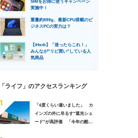
SIMをお得に使うキャンペーン
門メディア
建設×テクノロジーの最前線
実施中！
重量約999g、最新CPU搭載のビ
ジネスPCの実力は？
【iHerb】「迷ったらこれ！」
みんなが"リピ買い"している人
気商品
「ライフ」のアクセスランキング
1
「4度くらい違いました」 カ
インズの外に吊るす“遮光シェ
ード”が高評価 「今年の酷暑
にも活躍」「風通しもよくし