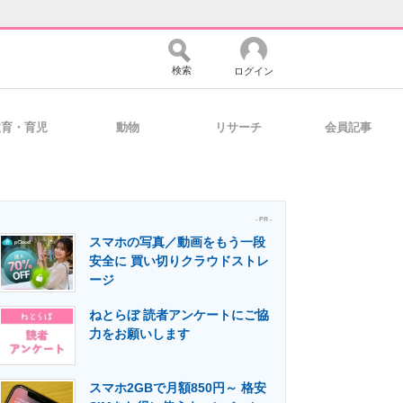
検索
ログイン
教育・育児
動物
リサーチ
会員記事
バイスの未来
好きが集まる 比べて選べる
- PR -
スマホの写真／動画をもう一段
コミュニティ
マーケ×ITの今がよく分かる
安全に 買い切りクラウドストレ
ージ
ねとらぼ 読者アンケートにご協
・活用を支援
力をお願いします
スマホ2GBで月額850円～ 格安