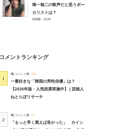
唯一無二の歌声だと思うボー
カリストは？
回答数：8108
コメントランキング
コメント数：
21
1
一番好きな「韓国の男性俳優」は？
【2026年版・人気投票実施中】 | 芸能人
ねとらぼリサーチ
コメント数：
7
2
「もっと早く買えば良かった」 カイン