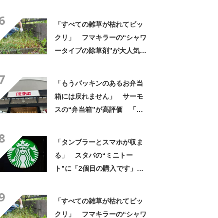
題に 「スースーして気持ち
6
いい」の声
「すべての雑草が枯れてビッ
クリ」 フマキラーの“シャワ
ータイプの除草剤”が大人気
「2回目の購入」「コスパめっ
7
ちゃいい」
「もうパッキンのあるお弁当
箱には戻れません」 サーモ
スの“弁当箱”が高評価 「想
像以上に洗いやすい」「ご飯
8
もへばりつかない」
「タンブラーとスマホが収ま
る」 スタバの“ミニトー
ト”に「2個目の購入です」
「夏らしく涼しげ、そして軽
9
い」「店舗で見つけて即購入
「すべての雑草が枯れてビッ
しちゃいました」の声
クリ」 フマキラーの“シャワ