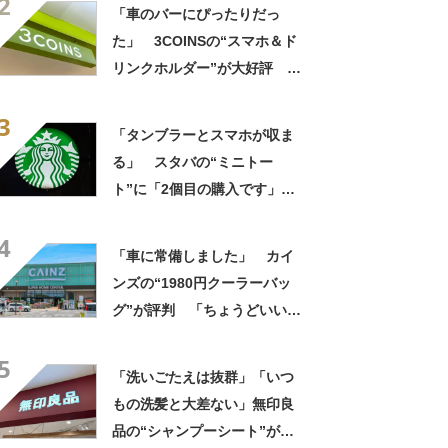
2
っかり遮光」の声
「車のバーにぴったりだっ
た」 3COINSの“スマホ＆ド
リンクホルダー”が大好評
「ドリンクホルダーが二つあ
3
って便利」「もっと早く買え
「タンブラーとスマホが収ま
ばよかった」
る」 スタバの“ミニトー
ト”に「2個目の購入です」
「夏らしく涼しげ、そして軽
4
い」「店舗で見つけて即購入
「車に常備しました」 カイ
しちゃいました」の声
ンズの“1980円クーラーバッ
グ”が評判 「ちょうどいい大
きさ」「保冷剤を止めるベル
5
トが良い」
「洗いごたえは抜群」「いつ
もの洗髪と大差ない」無印良
品の“シャンプーシート”が話