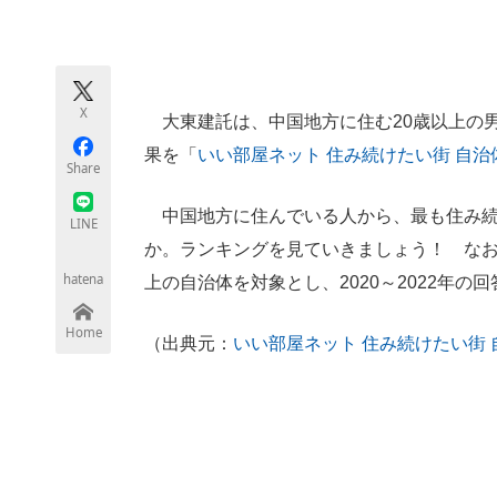
モノづくり技術者専門サイト
エレクトロ
X
大東建託は、中国地方に住む20歳以上の男
ちょっと気になるネットの話題
果を「
いい部屋ネット 住み続けたい街 自
Share
中国地方に住んでいる人から、最も住み続
LINE
か。ランキングを見ていきましょう！ なお
hatena
上の自治体を対象とし、2020～2022年
Home
（出典元：
いい部屋ネット 住み続けたい街