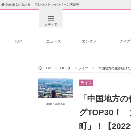
🎁 Switch 2もあたる！ プレゼントキャンペーン実施中！
メディア
TOP
ニュース
エンタメ
クイズ
注目記事を集めた総合ページ
ITの今
TOP
>
リサーチ
>
ライフ
>
「中国地方の住み続けたい自
ビジネスと働き方のヒント
AI活用
ライフ
「中国地方の
画像：写真AC
ITエンジニア向け専門サイト
企業向けI
グTOP30！
町」！【202