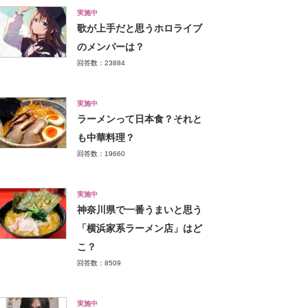
実施中
歌が上手だと思うホロライブ
のメンバーは？
回答数：23884
実施中
ラーメンって日本食？それと
も中華料理？
回答数：19660
実施中
神奈川県で一番うまいと思う
「横浜家系ラーメン店」はど
こ？
回答数：8509
実施中