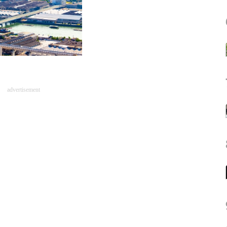
advertisement