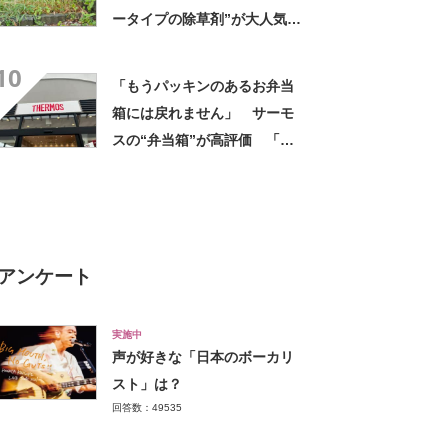
ータイプの除草剤”が大人気
「2回目の購入」「コスパめっ
10
ちゃいい」
「もうパッキンのあるお弁当
箱には戻れません」 サーモ
スの“弁当箱”が高評価 「想
像以上に洗いやすい」「ご飯
もへばりつかない」
アンケート
実施中
声が好きな「日本のボーカリ
スト」は？
回答数：49535