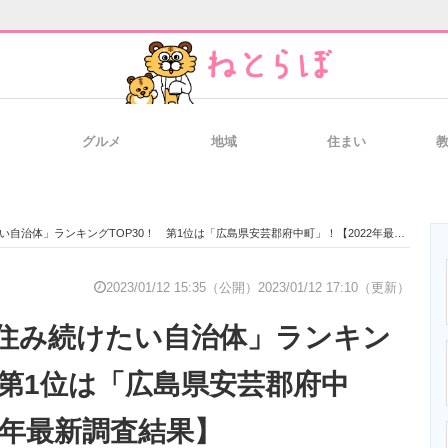
グルメ
地域
住まい
と未来を見通す
スマホと通信の最新トレンド
進化するPCとデ
治体」ランキングTOP30！ 第1位は「広島県安芸郡府中町」！【2022年最新調査結果】
のいまが分かる
企業ITのトレンドを詳説
経営リーダーの
2023/01/12 15:35（公開）
2023/01/12 17:10（更新）
住み続けたい自治体」ランキン
T製品の総合サイト
IT製品の技術・比較・事例
製造業のIT導入
 第1位は「広島県安芸郡府中
2年最新調査結果】