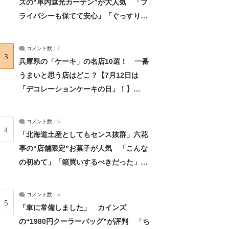
ズの“車内遮光カーテン”が大人気 「プ
ライバシーも保てて安心」「ぐっすり眠
れました」（2/2） | ライフ ねとらぼリ
サーチ：2ページ目
コメント数：
7
3
兵庫県の「ケーキ」の名店10選！ 一番
うまいと思う店はどこ？【7月12日は
「デコレーションケーキの日」！】
（2/4） | 兵庫県 ねとらぼリサーチ：2ペ
ージ目
コメント数：
5
4
「北海道土産としてもセンス抜群」六花
亭の“店舗限定”お菓子が人気 「こんな
の初めて」「箱買いするべきだった」
（1/2） | 北海道 ねとらぼリサーチ
コメント数：
4
5
「車に常備しました」 カインズ
の“1980円クーラーバッグ”が評判 「ち