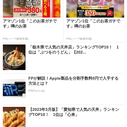
アマゾン1位「このお茶ガチで
アマゾン1位「このお茶ガチで
す」噂のお茶
す」噂のお茶
PR(ハーブ健康本舗)
PR(ハーブ健康本舗)
「栃木県で人気の天丼店」ランキングTOP10！ 1
位は「ぶつをのうどん」【202...
FPが解説！Apple製品を分割手数料0円で入手する
方法とは？
PR(Fav-Log)
【2023年3月版】「愛知県で人気の天丼」ランキン
グTOP10！ 1位は「心来」