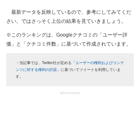
最新データを反映しているので、参考にしてみてくだ
ITの今と未来を見通す
さい。ではさっそく上位の結果を見ていきましょう。
スマホと通信の最新トレンド
※このランキングは、Googleクチコミの「ユーザー評
進化するPCとデバイスの未来
価」と「クチコミ件数」に基づいて作成されています。
好きが集まる 比べて選べる
・当記事では、Twitter社が定める「
ユーザーの権利およびコンテ
ビジネスと働き方のヒント
ンツに対する権利の許諾
」に基づいてツイートを利用していま
す。
AI活用のいまが分かる
advertisement
企業ITのトレンドを詳説
経営リーダーのコミュニティ
マーケ×ITの今がよく分かる
ITエンジニア向け専門サイト