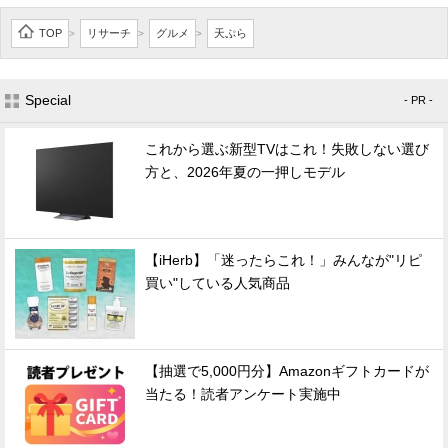
TOP
リサーチ
グルメ
天ぷら
>
>
>
Special
- PR -
これから選ぶ新型TVはこれ！失敗しない選び
方と、2026年夏の一押しモデル
【iHerb】「迷ったらこれ！」みんなが"リピ
買い"している人気商品
【抽選で5,000円分】Amazonギフトカードが
当たる！読者アンケート実施中