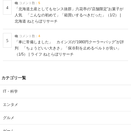
コメント数：
5
4
「北海道土産としてもセンス抜群」六花亭の“店舗限定”お菓子が
人気 「こんなの初めて」「箱買いするべきだった」（1/2） |
北海道 ねとらぼリサーチ
コメント数：
4
5
「車に常備しました」 カインズの“1980円クーラーバッグ”が評
判 「ちょうどいい大きさ」「保冷剤を止めるベルトが良い」
（1/5） | ライフ ねとらぼリサーチ
カテゴリ一覧
IT・科学
エンタメ
グルメ
ゲーム