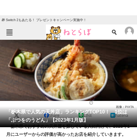
🎁 Switch 2もあたる！ プレゼントキャンペーン実施中！
ねとらぼメニュー
TOP
ニュース
エンタメ
クイズ
グルメ
地域
住まい
教育・育児
動物
リサーチ
天ぷら
2023/01/12 19:35（公開）
画像：PIXTA
会員記事
「栃木県で人気の天丼店」ランキングTOP10！ 1位は
X
Share
LINE
hatena
「ぶつをのうどん」【2023年1月版】
メディア
栃木県でおすすめの天丼屋を探している人に向けて、2023年1
月にユーザーからの評価が高かったお店を紹介していきます。
注目記事を集めた総合ページ