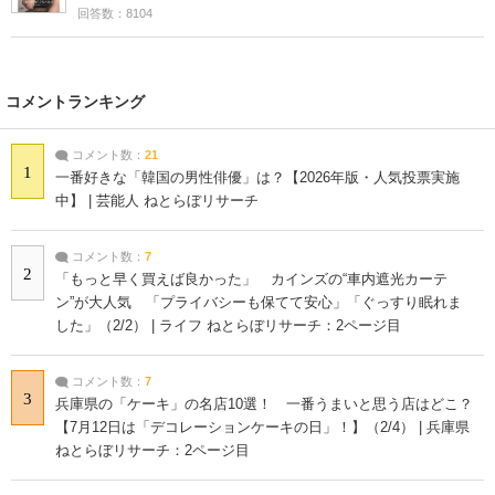
回答数：8104
コメントランキング
コメント数：
21
1
一番好きな「韓国の男性俳優」は？【2026年版・人気投票実施
中】 | 芸能人 ねとらぼリサーチ
コメント数：
7
2
「もっと早く買えば良かった」 カインズの“車内遮光カーテ
ン”が大人気 「プライバシーも保てて安心」「ぐっすり眠れま
した」（2/2） | ライフ ねとらぼリサーチ：2ページ目
コメント数：
7
3
兵庫県の「ケーキ」の名店10選！ 一番うまいと思う店はどこ？
【7月12日は「デコレーションケーキの日」！】（2/4） | 兵庫県
ねとらぼリサーチ：2ページ目