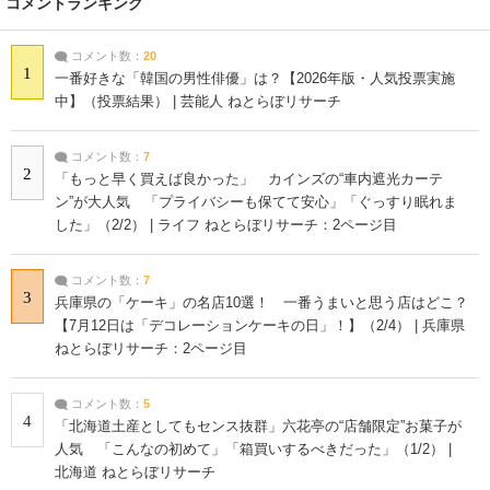
コメントランキング
コメント数：
20
1
一番好きな「韓国の男性俳優」は？【2026年版・人気投票実施
中】（投票結果） | 芸能人 ねとらぼリサーチ
コメント数：
7
2
「もっと早く買えば良かった」 カインズの“車内遮光カーテ
ン”が大人気 「プライバシーも保てて安心」「ぐっすり眠れま
した」（2/2） | ライフ ねとらぼリサーチ：2ページ目
コメント数：
7
3
兵庫県の「ケーキ」の名店10選！ 一番うまいと思う店はどこ？
【7月12日は「デコレーションケーキの日」！】（2/4） | 兵庫県
ねとらぼリサーチ：2ページ目
コメント数：
5
4
「北海道土産としてもセンス抜群」六花亭の“店舗限定”お菓子が
人気 「こんなの初めて」「箱買いするべきだった」（1/2） |
北海道 ねとらぼリサーチ