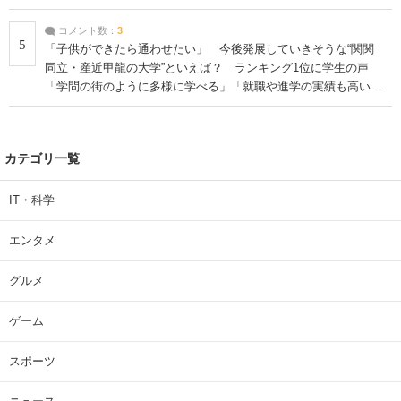
コメント数：
3
5
「子供ができたら通わせたい」 今後発展していきそうな“関関
同立・産近甲龍の大学”といえば？ ランキング1位に学生の声
「学問の街のように多様に学べる」「就職や進学の実績も高い」
| 大学 ねとらぼリサーチ
カテゴリ一覧
IT・科学
エンタメ
グルメ
ゲーム
スポーツ