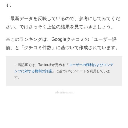
す。
ITの今と未来を見通す
最新データを反映しているので、参考にしてみてくだ
スマホと通信の最新トレンド
さい。ではさっそく上位の結果を見ていきましょう。
進化するPCとデバイスの未来
※このランキングは、Googleクチコミの「ユーザー評
価」と「クチコミ件数」に基づいて作成されています。
好きが集まる 比べて選べる
ビジネスと働き方のヒント
・当記事では、Twitter社が定める「
ユーザーの権利およびコンテ
ンツに対する権利の許諾
」に基づいてツイートを利用していま
AI活用のいまが分かる
す。
企業ITのトレンドを詳説
advertisement
経営リーダーのコミュニティ
マーケ×ITの今がよく分かる
ITエンジニア向け専門サイト