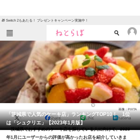
🎁 Switch 2もあたる！ プレゼントキャンペーン実施中！
ねとらぼメニュー
TOP
ニュース
エンタメ
クイズ
グルメ
地域
住まい
教育・育児
動物
リサーチ
お菓子
2023/01/13 19:05（公開）
画像：PIXTA
会員記事
「茨城県で人気のケーキ店」ランキングTOP10！ 1位
X
Share
LINE
hatena
は「シュクリエ」【2023年1月版】
メディア
茨城県でおすすめのケーキ店を探している人に向けて、2023
年1月にユーザーからの評価が高かったお店を紹介していきま
注目記事を集めた総合ページ