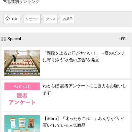
地域別ランキング
TOP
リサーチ
グルメ
お菓子
>
>
>
Special
- PR -
「階段を上ると汗がヤバい！」→夏のピンチ
に寄り添う“水色の広告”を発見
ねとらぼ 読者アンケートにご協力をお願いし
ます
【iHerb】「迷ったらこれ！」みんなが"リピ
買い"している人気商品