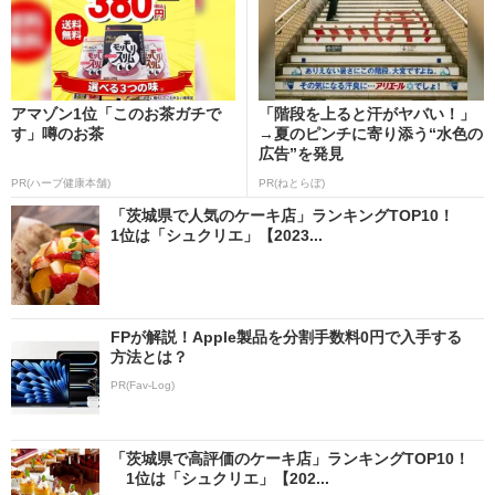
アマゾン1位「このお茶ガチで
「階段を上ると汗がヤバい！」
す」噂のお茶
→夏のピンチに寄り添う“水色の
広告”を発見
PR(ハーブ健康本舗)
PR(ねとらぼ)
「茨城県で人気のケーキ店」ランキングTOP10！
1位は「シュクリエ」【2023...
FPが解説！Apple製品を分割手数料0円で入手する
方法とは？
PR(Fav-Log)
「茨城県で高評価のケーキ店」ランキングTOP10！
1位は「シュクリエ」【202...