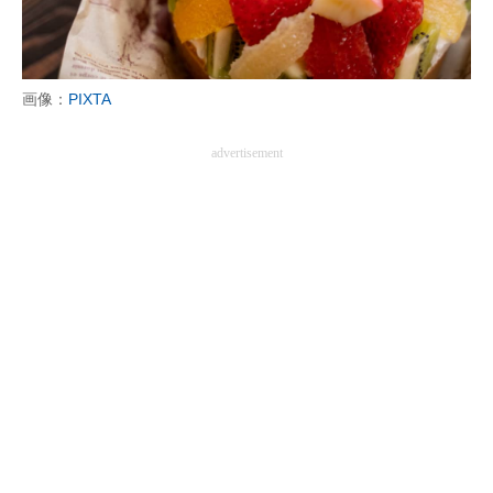
画像：
PIXTA
advertisement