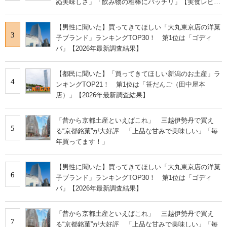
ぬ美味しさ」「飲み物の相棒にバッチリ」【実食レビュ
ー】
【男性に聞いた】買ってきてほしい「大丸東京店の洋菓
3
子ブランド」ランキングTOP30！ 第1位は「ゴディ
バ」【2026年最新調査結果】
【都民に聞いた】「買ってきてほしい新潟のお土産」ラ
4
ンキングTOP21！ 第1位は「笹だんご（田中屋本
店）」【2026年最新調査結果】
「昔から京都土産といえばこれ」 三越伊勢丹で買え
5
る“京都銘菓”が大好評 「上品な甘みで美味しい」「毎
年買ってます！」
【男性に聞いた】買ってきてほしい「大丸東京店の洋菓
6
子ブランド」ランキングTOP30！ 第1位は「ゴディ
バ」【2026年最新調査結果】
「昔から京都土産といえばこれ」 三越伊勢丹で買え
7
る“京都銘菓”が大好評 「上品な甘みで美味しい」「毎