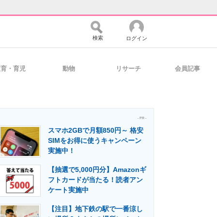
検索
ログイン
教育・育児
動物
リサーチ
会員記事
バイスの未来
好きが集まる 比べて選べる
- PR -
スマホ2GBで月額850円～ 格安
コミュニティ
マーケ×ITの今がよく分かる
SIMをお得に使うキャンペーン
実施中！
【抽選で5,000円分】Amazonギ
・活用を支援
フトカードが当たる！読者アン
ケート実施中
【注目】地下鉄の駅で一番涼し