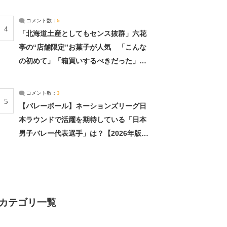
（2/4） | 兵庫県 ねとらぼリサーチ：2ペ
ージ目
コメント数：
5
4
「北海道土産としてもセンス抜群」六花
亭の“店舗限定”お菓子が人気 「こんな
の初めて」「箱買いするべきだった」
（1/2） | 北海道 ねとらぼリサーチ
コメント数：
3
5
【バレーボール】ネーションズリーグ日
本ラウンドで活躍を期待している「日本
男子バレー代表選手」は？【2026年版・
人気投票実施中】（投票結果） | スポー
ツ ねとらぼリサーチ
カテゴリ一覧