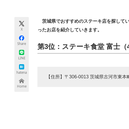
モノづくり技術者専門サイト
エレクトロ
茨城県でおすすめのステーキ店を探している
X
ったお店を紹介していきます。
ちょっと気になるネットの話題
Share
第3位：ステーキ食堂 富士（4.
LINE
hatena
【住所】〒306-0013 茨城県古河市東本町
Home