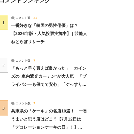
コメントランキング
コメント数：
21
1
一番好きな「韓国の男性俳優」は？
【2026年版・人気投票実施中】 | 芸能人
ねとらぼリサーチ
コメント数：
7
2
「もっと早く買えば良かった」 カイン
ズの“車内遮光カーテン”が大人気 「プ
ライバシーも保てて安心」「ぐっすり眠
れました」（2/2） | ライフ ねとらぼリ
サーチ：2ページ目
コメント数：
7
3
兵庫県の「ケーキ」の名店10選！ 一番
うまいと思う店はどこ？【7月12日は
「デコレーションケーキの日」！】