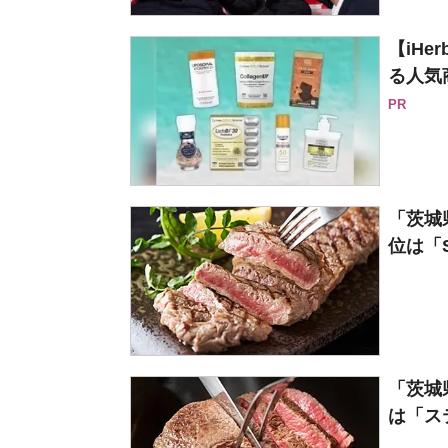
【iH
る人気
PR
「茨城
位は「Spr
「茨城
は「ステ