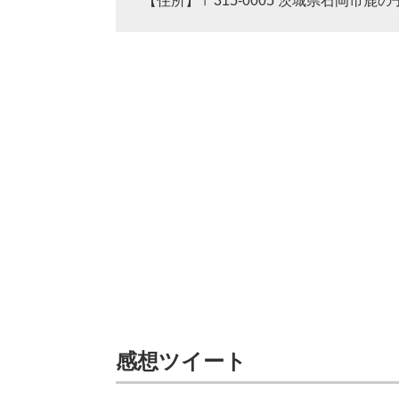
【住所】〒315-0005 茨城県石岡市鹿の子
感想ツイート