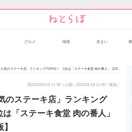
グルメ
地域
住まい
と未来を見通す
スマホと通信の最新トレンド
進化するPCとデ
気のステーキ店」ランキングTOP10！ 1位は「ステーキ食堂 肉の番人」【2023年1月版】
のいまが分かる
企業ITのトレンドを詳説
経営リーダーの
2023/01/19 11:00（公開）
2023/01/19 11:00（更新）
気のステーキ店」ランキング
T製品の総合サイト
IT製品の技術・比較・事例
製造業のIT導入
1位は「ステーキ食堂 肉の番人」
版】