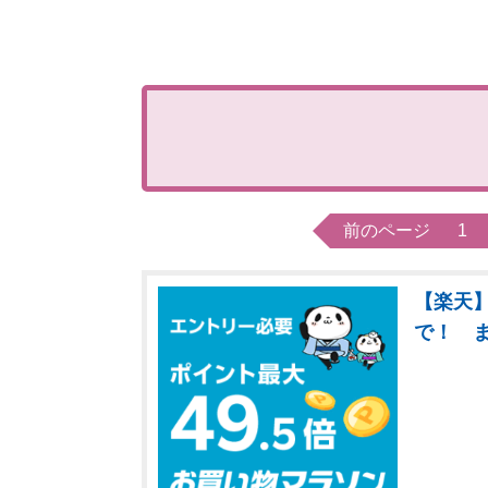
前のページ
1
【楽天】
で！ 