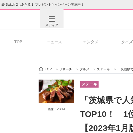
🎁 Switch 2もあたる！ プレゼントキャンペーン実施中！
メディア
TOP
ニュース
エンタメ
クイズ
注目記事を集めた総合ページ
ITの今
TOP
>
リサーチ
>
グルメ
>
ステーキ
>
「茨城県で人
ビジネスと働き方のヒント
AI活用
ステーキ
「茨城県で人
ITエンジニア向け専門サイト
企業向けI
画像：PIXTA
TOP10！ 
【2023年1月