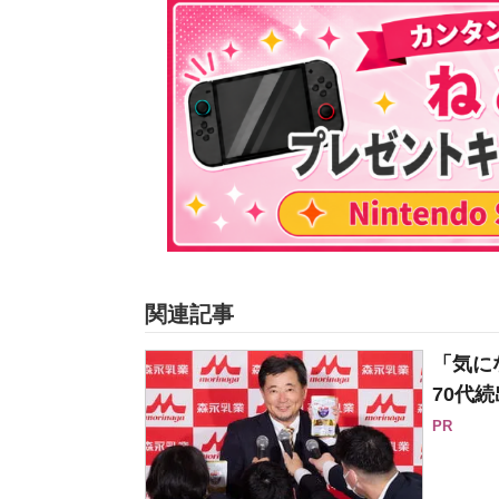
関連記事
「気に
70代続
PR