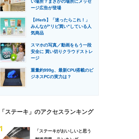
い場所？まさかの場所にメッセ
門メディア
建設×テクノロジーの最前線
ージ広告が登場
【iHerb】「迷ったらこれ！」
みんなが"リピ買い"している人
気商品
スマホの写真／動画をもう一段
安全に 買い切りクラウドストレ
ージ
重量約999g、最新CPU搭載のビ
ジネスPCの実力は？
「ステーキ」のアクセスランキング
1
「ステーキがおいしいと思う