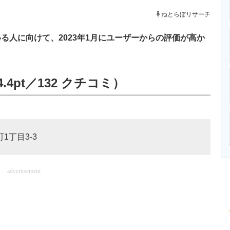
ニクス専門サイト
電子設計の基本と応用
エネルギーの専
ねとらぼリサーチ
人に向けて、2023年1月にユーザーからの評価が高か
4pt／132 クチコミ）
1丁目3-3
advertisement