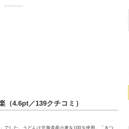
advertisement
（4.6pt／139クチコミ）
」でした。うどんは北海道産小麦を100％使用。「きつ