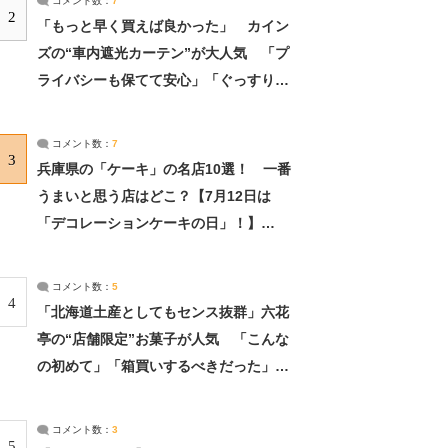
コメント数：
7
2
「もっと早く買えば良かった」 カイン
ズの“車内遮光カーテン”が大人気 「プ
ライバシーも保てて安心」「ぐっすり眠
れました」（2/2） | ライフ ねとらぼリ
サーチ：2ページ目
コメント数：
7
3
兵庫県の「ケーキ」の名店10選！ 一番
うまいと思う店はどこ？【7月12日は
「デコレーションケーキの日」！】
（2/4） | 兵庫県 ねとらぼリサーチ：2ペ
ージ目
コメント数：
5
4
「北海道土産としてもセンス抜群」六花
亭の“店舗限定”お菓子が人気 「こんな
の初めて」「箱買いするべきだった」
（1/2） | 北海道 ねとらぼリサーチ
コメント数：
3
5