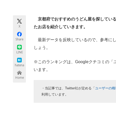
モノづくり技術者専門サイト
エレクトロ
京都府でおすすめのうどん屋を探している人
X
たお店を紹介していきます。
ちょっと気になるネットの話題
Share
最新データを反映しているので、参考にし
しょう。
LINE
※このランキングは、Googleクチコミの
hatena
います。
Home
・当記事では、Twitter社が定める「
ユーザーの権
利用しています。