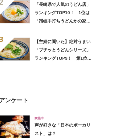
2
「長崎県で人気のうどん店」
ランキングTOP10！ 1位は
「讃岐手打ちうどんかの家」
【2023年2月版】
3
【主婦に聞いた】絶対うまい
「プチッとうどんシリーズ」
ランキングTOP9！ 第1位は
「明太子うどん」【2024年最
新調査結果】
アンケート
実施中
声が好きな「日本のボーカリ
スト」は？