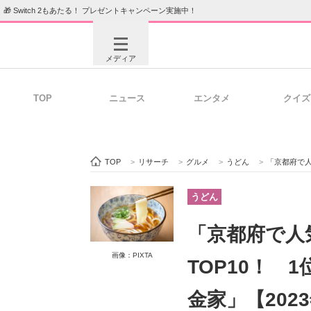
🎁 Switch 2もあたる！ プレゼントキャンペーン実施中！
メディア
TOP
ニュース
エンタメ
クイズ
注目記事を集めた総合ページ
ITの今
TOP
>
リサーチ
>
グルメ
>
うどん
>
「京都府で人気
ビジネスと働き方のヒント
AI活用
うどん
「京都府で人
ITエンジニア向け専門サイト
企業向けI
画像：PIXTA
TOP10！ 
金家」【202