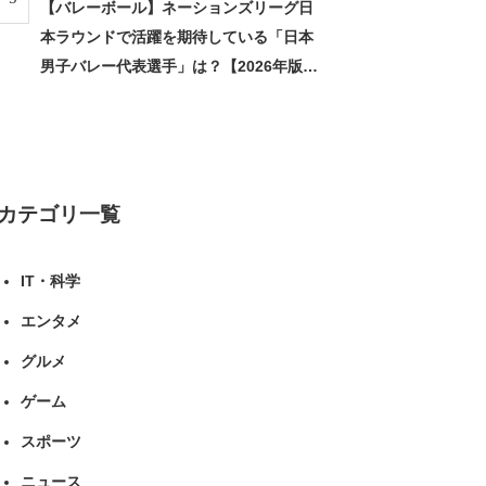
【バレーボール】ネーションズリーグ日
本ラウンドで活躍を期待している「日本
男子バレー代表選手」は？【2026年版・
人気投票実施中】（投票結果） | スポー
ツ ねとらぼリサーチ
カテゴリ一覧
IT・科学
エンタメ
グルメ
ゲーム
スポーツ
ニュース