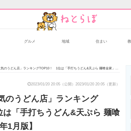
グルメ
地域
住まい
と未来を見通す
スマホと通信の最新トレンド
進化するPCとデ
のうどん店」ランキングTOP10！ 1位は「手打ちうどん&天ぷら 麺喰金家」【2023年1月版】
のいまが分かる
企業ITのトレンドを詳説
経営リーダーの
2023/01/20 20:05（公開）
2023/01/20 20:05（更新）
気のうどん店」ランキング
T製品の総合サイト
IT製品の技術・比較・事例
製造業のIT導入
1位は「手打ちうどん&天ぷら 麺喰
3年1月版】