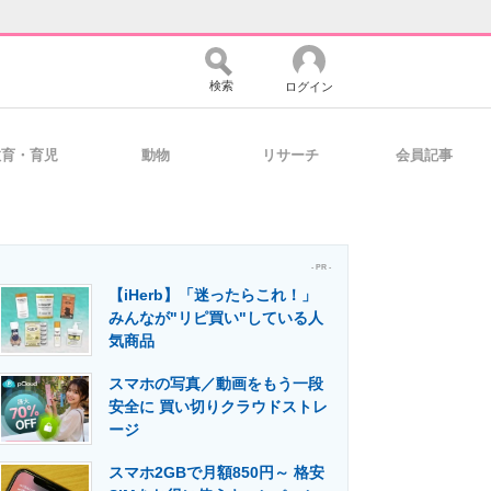
検索
ログイン
教育・育児
動物
リサーチ
会員記事
バイスの未来
好きが集まる 比べて選べる
- PR -
【iHerb】「迷ったらこれ！」
コミュニティ
マーケ×ITの今がよく分かる
みんなが"リピ買い"している人
気商品
スマホの写真／動画をもう一段
・活用を支援
安全に 買い切りクラウドストレ
ージ
スマホ2GBで月額850円～ 格安