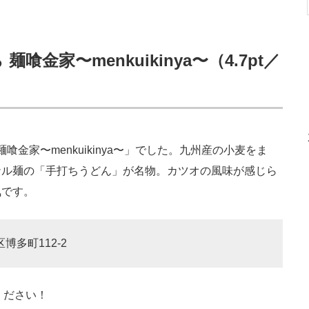
金家〜menkuikinya〜（4.7pt／
金家〜menkuikinya〜」でした。九州産の小麦をま
ナル麺の「手打ちうどん」が名物。カツオの風味が感じら
気です。
博多町112-2
ください！