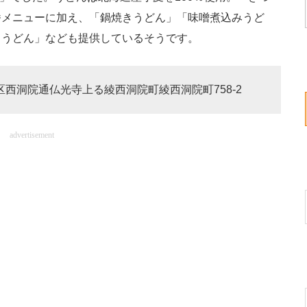
番メニューに加え、「鍋焼きうどん」「味噌煮込みうど
々うどん」なども提供しているそうです。
京区西洞院通仏光寺上る綾西洞院町綾西洞院町758-2
advertisement