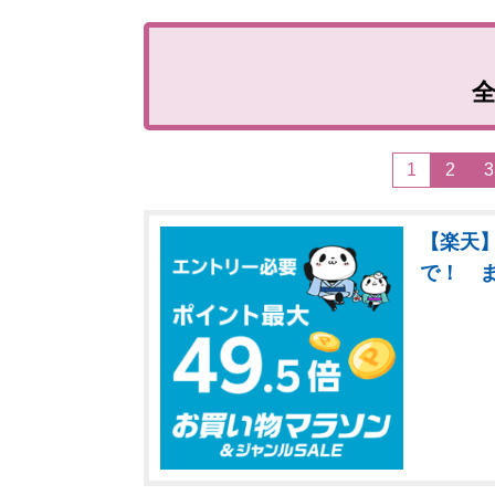
1
2
3
【楽天】
で！ 