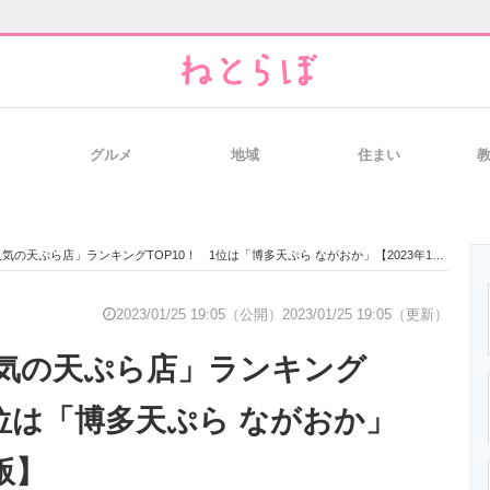
グルメ
地域
住まい
と未来を見通す
スマホと通信の最新トレンド
進化するPCとデ
気の天ぷら店」ランキングTOP10！ 1位は「博多天ぷら ながおか」【2023年1月版】
のいまが分かる
企業ITのトレンドを詳説
経営リーダーの
2023/01/25 19:05（公開）
2023/01/25 19:05（更新）
気の天ぷら店」ランキング
T製品の総合サイト
IT製品の技術・比較・事例
製造業のIT導入
1位は「博多天ぷら ながおか」
版】