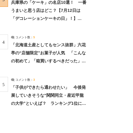
兵庫県の「ケーキ」の名店10選！ 一番
うまいと思う店はどこ？【7月12日は
「デコレーションケーキの日」！】
（2/4） | 兵庫県 ねとらぼリサーチ：2ペ
ージ目
コメント数：
5
4
「北海道土産としてもセンス抜群」六花
亭の“店舗限定”お菓子が人気 「こんな
の初めて」「箱買いするべきだった」
（1/2） | 北海道 ねとらぼリサーチ
コメント数：
3
5
「子供ができたら通わせたい」 今後発
展していきそうな“関関同立・産近甲龍
の大学”といえば？ ランキング1位に学
生の声「学問の街のように多様に学べ
る」「就職や進学の実績も高い」 | 大学
ねとらぼリサーチ