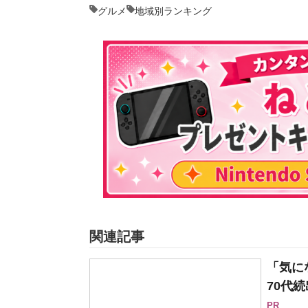
グルメ
地域別ランキング
関連記事
「気に
70代続
PR