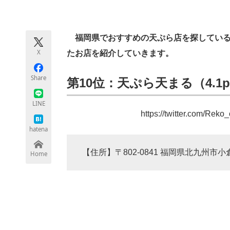
モノづくり技術者専門サイト
エレクトロ
福岡県でおすすめの天ぷら店を探している人
X
たお店を紹介していきます。
ちょっと気になるネットの話題
Share
第10位：天ぷら天まる（4.1p
LINE
https://twitter.com/Re
hatena
【住所】〒802-0841 福岡県北九州市小
Home