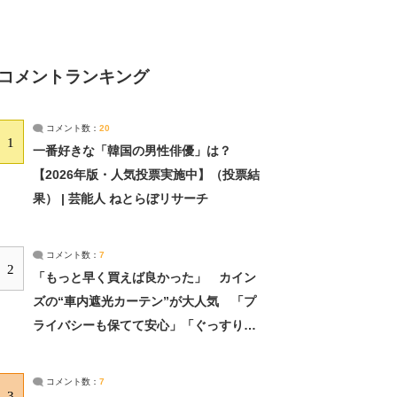
コメントランキング
コメント数：
20
1
一番好きな「韓国の男性俳優」は？
【2026年版・人気投票実施中】（投票結
果） | 芸能人 ねとらぼリサーチ
コメント数：
7
2
「もっと早く買えば良かった」 カイン
ズの“車内遮光カーテン”が大人気 「プ
ライバシーも保てて安心」「ぐっすり眠
れました」（2/2） | ライフ ねとらぼリ
サーチ：2ページ目
コメント数：
7
3