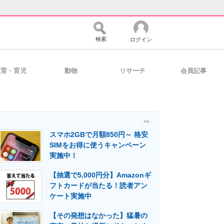
検索
ログイン
教育・育児
動物
リサーチ
会員記事
バイスの未来
好きが集まる 比べて選べる
- PR -
スマホ2GBで月額850円～ 格安
コミュニティ
マーケ×ITの今がよく分かる
SIMをお得に使うキャンペーン
実施中！
【抽選で5,000円分】Amazonギ
・活用を支援
フトカードが当たる！読者アン
ケート実施中
【その発想はなかった】猛暑の