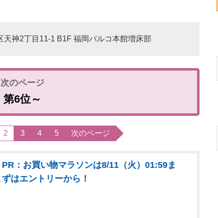
区天神2丁目11-1 B1F 福岡パルコ本館増床部
第6位～
2
3
4
5
次のページ
PR：お買い物マラソンは8/11（火）01:59ま
まずはエントリーから！