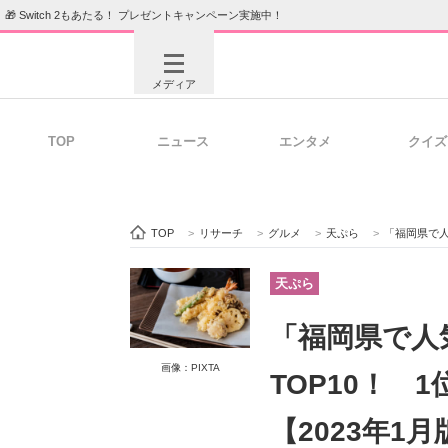
🎁 Switch 2もあたる！ プレゼントキャンペーン実施中！
メディア
TOP
ニュース
エンタメ
クイズ
注目記事を集めた総合ページ
ITの今
TOP
>
リサーチ
>
グルメ
>
天ぷら
>
「福岡県で人
ビジネスと働き方のヒント
AI活用
天ぷら
「福岡県で人
ITエンジニア向け専門サイト
企業向けI
画像：PIXTA
TOP10！ 
【2023年1月