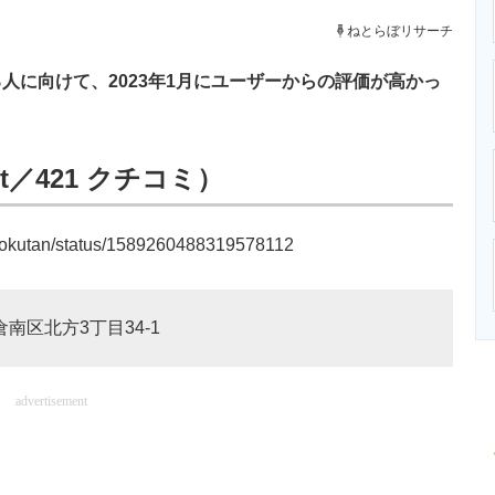
ニクス専門サイト
電子設計の基本と応用
エネルギーの専
ねとらぼリサーチ
に向けて、2023年1月にユーザーからの評価が高かっ
t／421 クチコミ）
ko_okutan/status/1589260488319578112
倉南区北方3丁目34-1
advertisement