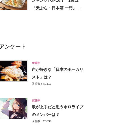
ンキングTOP10！ 1位は
「天ぷら・日本酒 一門」
【2022年8月版】
アンケート
実施中
声が好きな「日本のボーカリ
スト」は？
回答数：49410
実施中
歌が上手だと思うホロライブ
のメンバーは？
回答数：23836