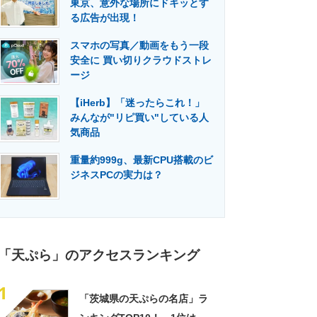
東京、意外な場所にドキッとす
門メディア
建設×テクノロジーの最前線
る広告が出現！
スマホの写真／動画をもう一段
安全に 買い切りクラウドストレ
ージ
【iHerb】「迷ったらこれ！」
みんなが"リピ買い"している人
気商品
重量約999g、最新CPU搭載のビ
ジネスPCの実力は？
「天ぷら」のアクセスランキング
1
「茨城県の天ぷらの名店」ラ