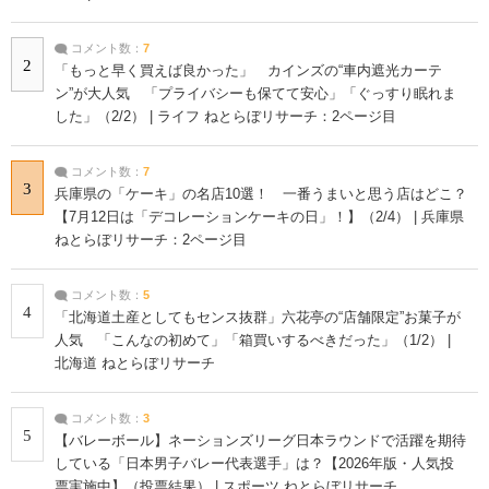
コメント数：
7
2
「もっと早く買えば良かった」 カインズの“車内遮光カーテ
ン”が大人気 「プライバシーも保てて安心」「ぐっすり眠れま
した」（2/2） | ライフ ねとらぼリサーチ：2ページ目
コメント数：
7
3
兵庫県の「ケーキ」の名店10選！ 一番うまいと思う店はどこ？
【7月12日は「デコレーションケーキの日」！】（2/4） | 兵庫県
ねとらぼリサーチ：2ページ目
コメント数：
5
4
「北海道土産としてもセンス抜群」六花亭の“店舗限定”お菓子が
人気 「こんなの初めて」「箱買いするべきだった」（1/2） |
北海道 ねとらぼリサーチ
コメント数：
3
5
【バレーボール】ネーションズリーグ日本ラウンドで活躍を期待
している「日本男子バレー代表選手」は？【2026年版・人気投
票実施中】（投票結果） | スポーツ ねとらぼリサーチ