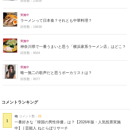
回答数：23836
実施中
ラーメンって日本食？それとも中華料理？
回答数：19638
実施中
神奈川県で一番うまいと思う「横浜家系ラーメン店」はどこ？
回答数：8504
実施中
唯一無二の歌声だと思うボーカリストは？
回答数：8077
コメントランキング
コメント数：
21
1
一番好きな「韓国の男性俳優」は？【2026年版・人気投票実施
中】 | 芸能人 ねとらぼリサーチ