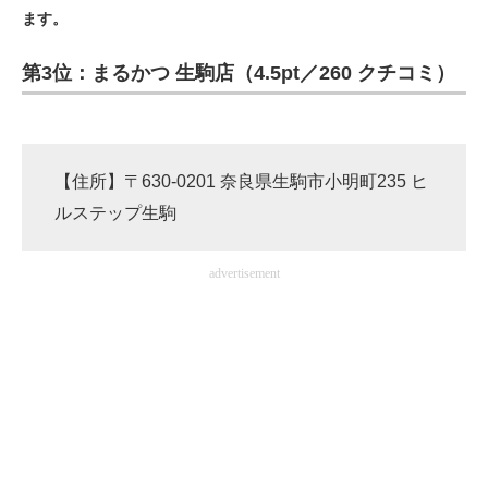
ます。
ITの今と未来を見通す
第3位：まるかつ 生駒店（4.5pt／260 クチコミ）
スマホと通信の最新トレンド
進化するPCとデバイスの未来
【住所】〒630-0201 奈良県生駒市小明町235 ヒ
好きが集まる 比べて選べる
ルステップ生駒
ビジネスと働き方のヒント
advertisement
AI活用のいまが分かる
企業ITのトレンドを詳説
経営リーダーのコミュニティ
マーケ×ITの今がよく分かる
ITエンジニア向け専門サイト