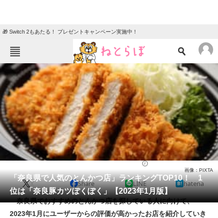
🎁 Switch 2もあたる！ プレゼントキャンペーン実施中！
ねとらぼメニュー
TOP
ニュース
エンタメ
クイズ
グルメ
地域
住まい
教育・育児
動物
リサーチ
とんかつ
2023/01/28 13:45（公開）
画像：PIXTA
会員記事
「奈良県で人気のとんかつ店」ランキングTOP10！ 1
X
Share
LINE
hatena
位は「奈良豚カツぽくぽく」【2023年1月版】
メディア
奈良県でおすすめのとんかつ店を探している人に向けて、
2023年1月にユーザーからの評価が高かったお店を紹介していき
注目記事を集めた総合ページ