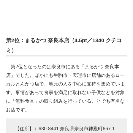
企業向けIT製品の総合サイト
IT製品の技術・比較・事例
製造業のIT導入・活用を支援
第2位：まるかつ 奈良本店（4.5pt／1340 クチコ
モノづくり技術者専門サイト
ミ）
エレクトロニクス専門サイト
第2位となったのは奈良市にある「まるかつ 奈良本
電子設計の基本と応用
店」でした。ほかにも生駒市・天理市に店舗のあるロー
カルとんかつ店で、地元の人を中心に支持を集めていま
エネルギーの専門メディア
す。事情があって食事を満足に取れない子供などを対象
建設×テクノロジーの最前線
に「無料食堂」の取り組みを行っていることでも有名な
ちょっと気になるネットの話題
お店です。
【住所】〒630-8441 奈良県奈良市神殿町667-1