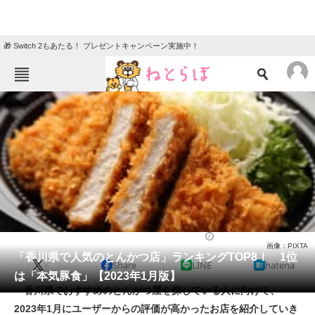
🎁 Switch 2もあたる！ プレゼントキャンペーン実施中！
ねとらぼメニュー
TOP
ニュース
エンタメ
クイズ
グルメ
地域
住まい
教育・育児
動物
リサーチ
とんかつ
2023/01/28 21:50（公開）
画像：PIXTA
会員記事
「香川県で人気のとんかつ店」ランキングTOP8！ 1位
X
Share
LINE
hatena
は「本気豚食」【2023年1月版】
メディア
香川県でおすすめのとんかつ屋を探している人に向けて、
2023年1月にユーザーからの評価が高かったお店を紹介していき
注目記事を集めた総合ページ