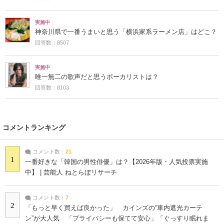
実施中
神奈川県で一番うまいと思う「横浜家系ラーメン店」はどこ？
回答数：8507
実施中
唯一無二の歌声だと思うボーカリストは？
回答数：8103
コメントランキング
コメント数：
21
1
一番好きな「韓国の男性俳優」は？【2026年版・人気投票実施
中】 | 芸能人 ねとらぼリサーチ
コメント数：
7
2
「もっと早く買えば良かった」 カインズの“車内遮光カーテ
ン”が大人気 「プライバシーも保てて安心」「ぐっすり眠れま