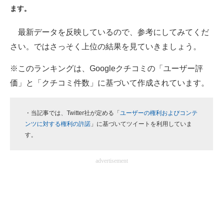
ます。
ITの今と未来を見通す
最新データを反映しているので、参考にしてみてくだ
スマホと通信の最新トレンド
さい。ではさっそく上位の結果を見ていきましょう。
進化するPCとデバイスの未来
※このランキングは、Googleクチコミの「ユーザー評
価」と「クチコミ件数」に基づいて作成されています。
好きが集まる 比べて選べる
ビジネスと働き方のヒント
・当記事では、Twitter社が定める「
ユーザーの権利およびコンテ
ンツに対する権利の許諾
」に基づいてツイートを利用していま
AI活用のいまが分かる
す。
企業ITのトレンドを詳説
advertisement
経営リーダーのコミュニティ
マーケ×ITの今がよく分かる
ITエンジニア向け専門サイト