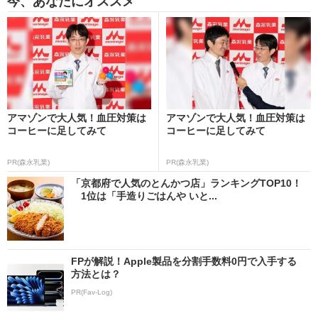
今、あなたにオススメ
アマゾンで大人気！血圧対策は
アマゾンで大人気！血圧対策は
コーヒーに足してみて
コーヒーに足してみて
PR(森永乳業)
PR(森永乳業)
「京都府で人気のとんかつ店」ランキングTOP10！
1位は「手造りごはんや いと...
FPが解説！Apple製品を分割手数料0円で入手する
方法とは？
PR(Fav-Log)