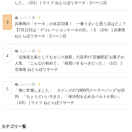
した」（2/2） | ライフ ねとらぼリサーチ：2ページ目
コメント数：
7
3
兵庫県の「ケーキ」の名店10選！ 一番うまいと思う店はどこ？
【7月12日は「デコレーションケーキの日」！】（2/4） | 兵庫県
ねとらぼリサーチ：2ページ目
コメント数：
5
4
「北海道土産としてもセンス抜群」六花亭の“店舗限定”お菓子が
人気 「こんなの初めて」「箱買いするべきだった」（1/2） |
北海道 ねとらぼリサーチ
コメント数：
4
5
「車に常備しました」 カインズの“1980円クーラーバッグ”が評
判 「ちょうどいい大きさ」「保冷剤を止めるベルトが良い」
（1/5） | ライフ ねとらぼリサーチ
カテゴリ一覧