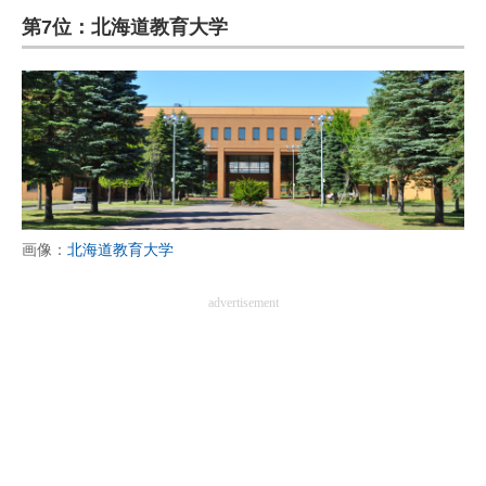
第7位：北海道教育大学
ITの今と未来を見通す
スマホと通信の最新トレンド
進化するPCとデバイスの未来
好きが集まる 比べて選べる
ビジネスと働き方のヒント
画像：
北海道教育大学
AI活用のいまが分かる
advertisement
企業ITのトレンドを詳説
経営リーダーのコミュニティ
マーケ×ITの今がよく分かる
ITエンジニア向け専門サイト