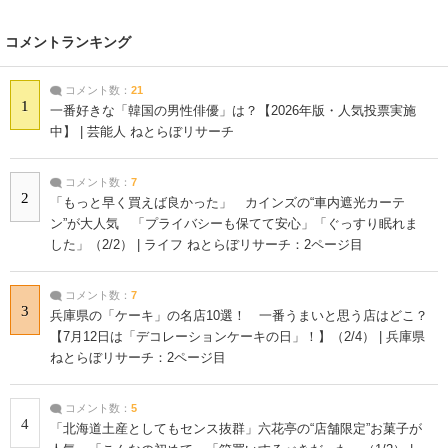
コメントランキング
コメント数：
21
1
一番好きな「韓国の男性俳優」は？【2026年版・人気投票実施
中】 | 芸能人 ねとらぼリサーチ
コメント数：
7
2
「もっと早く買えば良かった」 カインズの“車内遮光カーテ
ン”が大人気 「プライバシーも保てて安心」「ぐっすり眠れま
した」（2/2） | ライフ ねとらぼリサーチ：2ページ目
コメント数：
7
3
兵庫県の「ケーキ」の名店10選！ 一番うまいと思う店はどこ？
【7月12日は「デコレーションケーキの日」！】（2/4） | 兵庫県
ねとらぼリサーチ：2ページ目
コメント数：
5
4
「北海道土産としてもセンス抜群」六花亭の“店舗限定”お菓子が