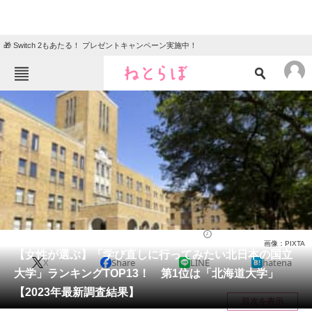
🎁 Switch 2もあたる！ プレゼントキャンペーン実施中！
ねとらぼメニュー
TOP
ニュース
エンタメ
クイズ
グルメ
地域
住まい
教育・育児
動物
リサーチ
大学
2023/02/01 08:30（公開）
画像：PIXTA
会員記事
【女性が選ぶ】「学び直しに行ってみたい北日本の国立
X
Share
LINE
hatena
大学」ランキングTOP13！ 第1位は「北海道大学」
メディア
【2023年最新調査結果】
目次を表示
注目記事を集めた総合ページ