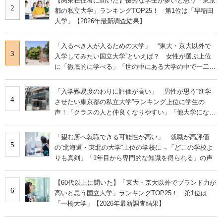
【関東在住者に聞いた】優秀な学生が多いと思う「東京
2
都の私立大学」ランキングTOP25！ 第1位は「早稲田
大学」【2026年最新調査結果】
「入るべき人が入るための大学」 “東大・京大以外で
3
入学してみたい国立大学”といえば？ 女性が選ぶ上位
に「徹底的に学べる」「世の中にある大学の中で一二を
争うレベルの先端設備」の声
「入学難易度のわりに評価が高い」 男性が思う“進学
4
させたい東京都の私立大学”ランキング上位に学生の
声！「クラスの人と仲良くなりやすい」「他大学にない
学科も」
「望む所へ就職できる可能性が高い」 就職が高評価
5
の“北海道・東北の大学”上位の学校に→「どこの学校よ
りも真剣」「1年目から専門的な知識を得られる」の声
【60代以上に聞いた】「東大・京大以外でブランド力が
6
高いと思う国立大学」ランキングTOP25！ 第1位は
「一橋大学」【2026年最新調査結果】