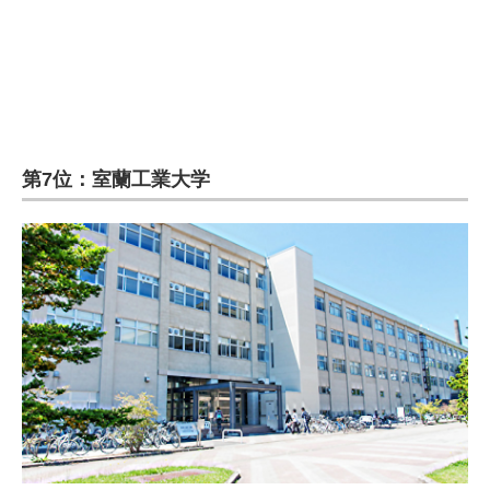
企業向けIT製品の総合サイト
IT製品の技術・比較・事例
製造業のIT導入・活用を支援
モノづくり技術者専門サイト
第7位：室蘭工業大学
エレクトロニクス専門サイト
電子設計の基本と応用
エネルギーの専門メディア
建設×テクノロジーの最前線
ちょっと気になるネットの話題