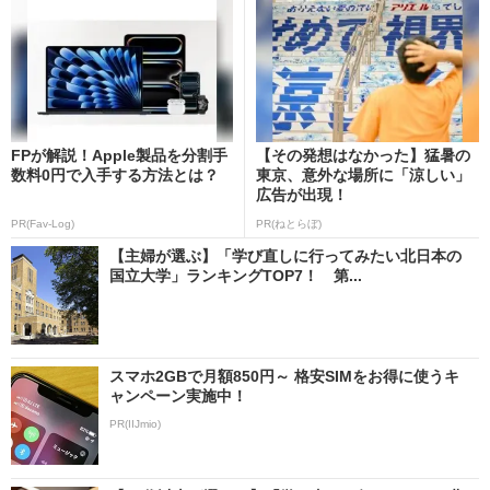
FPが解説！Apple製品を分割手
【その発想はなかった】猛暑の
数料0円で入手する方法とは？
東京、意外な場所に「涼しい」
広告が出現！
PR(Fav-Log)
PR(ねとらぼ)
【主婦が選ぶ】「学び直しに行ってみたい北日本の
国立大学」ランキングTOP7！ 第...
スマホ2GBで月額850円～ 格安SIMをお得に使うキ
ャンペーン実施中！
PR(IIJmio)