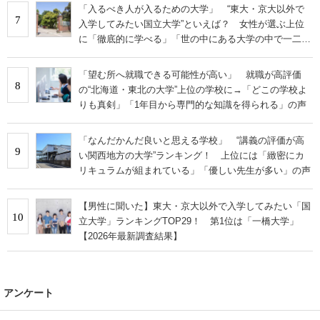
「入るべき人が入るための大学」 “東大・京大以外で
7
入学してみたい国立大学”といえば？ 女性が選ぶ上位
に「徹底的に学べる」「世の中にある大学の中で一二を
争うレベルの先端設備」の声
「望む所へ就職できる可能性が高い」 就職が高評価
8
の“北海道・東北の大学”上位の学校に→「どこの学校よ
りも真剣」「1年目から専門的な知識を得られる」の声
「なんだかんだ良いと思える学校」 “講義の評価が高
9
い関西地方の大学”ランキング！ 上位には「緻密にカ
リキュラムが組まれている」「優しい先生が多い」の声
【男性に聞いた】東大・京大以外で入学してみたい「国
10
立大学」ランキングTOP29！ 第1位は「一橋大学」
【2026年最新調査結果】
アンケート