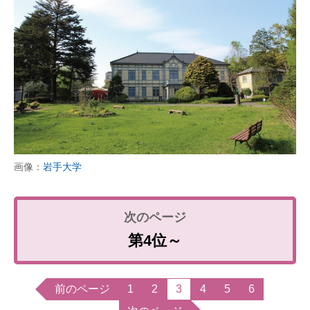
画像：
岩手大学
第4位～
前のページ
1
2
3
4
5
6