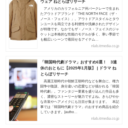
ウェア ねとらぼリサーチ
アメリカのカリフォルニア州バークレーで生まれ
たアウトドアブランド「THE NORTH FACE（ザ・
ノース・フェイス）」。アウトドアスタイルとタウ
ンユースを両立できる利便性や洗練されたデザイン
が特徴です。なかでもザ・ノース・フェイスのジャ
ケットは本格的な性能のモデルが多く、寒い季節で
も幅広いシーンで着回せるアイテム…
nlab.itmedia.co.jp
「韓国時代劇ドラマ」おすすめ6選！ 3連
休のおともに【2025年1月版】 | ドラマ ね
とらぼリサーチ
高麗王朝時代や朝鮮王朝時代などを舞台に、権力
闘争や陰謀、身分違いの恋愛などが描かれる「韓国
時代劇」。ファンタジー要素を盛り込んだ作品も多
く、濃密なストーリーが魅力ですよね。きらびやか
な衣装やヘアメイクにも注目が集まります。 本記
事では「韓国時代劇ドラマ」のおすすめ商品を紹介
していきます。[autho…
nlab.itmedia.co.jp