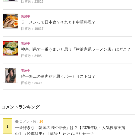
回答数：23826
実施中
ラーメンって日本食？それとも中華料理？
回答数：19617
実施中
神奈川県で一番うまいと思う「横浜家系ラーメン店」はどこ？
回答数：8495
実施中
唯一無二の歌声だと思うボーカリストは？
回答数：8039
コメントランキング
コメント数：
20
1
一番好きな「韓国の男性俳優」は？【2026年版・人気投票実施
中】（投票結果） | 芸能人 ねとらぼリサーチ