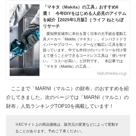
「マキタ（Makita）の工具」おすすめ6
選！ 今年DIYをはじめる人必見のアイテム
を紹介【2025年1月版】 | ライフ ねとらぼ
リサーチ
愛知県安城市に本社を置く日本の大手総合電動工
具メーカー「Makita（マキタ）」。インパクトドラ
イバーやブロワー、サンダーなど幅広い工具を取り
扱っています。中でも外付けのバッテリーを付け替
えて使うことができるコードレス工具は「使いやす
い」「コスパが高い」と評判です。 本記事では
「マキタ（Makita）の工具…
nlab.itmedia.co.jp
ここまで「MARNI（マルニ）の財布」のおすすめを紹
介してきました。次のページでは「MARNI（マルニ）の
財布」人気ランキングTOP10を掲載しています！
※ECサイト上の商品価格は、販売元の変更などによって変動す
ることがあります。予めご了承ください。