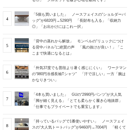
「5個も買いました」 ノースフェイスの“ショルダーバ
4
ッグ”が6820円→5290円 「長財布も入る」「収納力
◎」「お出かけにはこれ一択」
「背中の蒸れから解放」 モンベルの“リュックにつけ
5
る背中パネル”に絶賛の声 「風の抜けが良い！」「こ
こまで快適になるとは」
「外気37度でも普段より暑く感じにくい」 ワークマン
6
の“980円冷感長袖Tシャツ” 「汗で涼しい」一方「腕は
かなりきつい」
「4本も買いました」 GUの“2990円パンツ”が大人気
7
「脚が細く見える」「とても柔らかく履き心地抜群」
「仕事でもプライベートでも重宝します」
「持っているバッグで1番使いやすい」 ノースフェイ
8
スの“大人気トートバッグ”が9460円→7004円 「軽くて