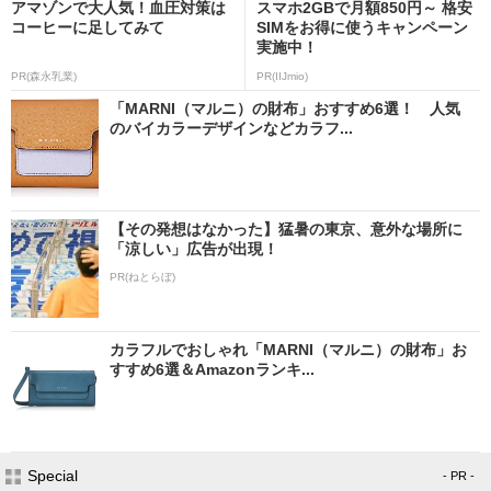
アマゾンで大人気！血圧対策は
スマホ2GBで月額850円～ 格安
コーヒーに足してみて
SIMをお得に使うキャンペーン
実施中！
PR(森永乳業)
PR(IIJmio)
「MARNI（マルニ）の財布」おすすめ6選！ 人気
のバイカラーデザインなどカラフ...
【その発想はなかった】猛暑の東京、意外な場所に
「涼しい」広告が出現！
PR(ねとらぼ)
カラフルでおしゃれ「MARNI（マルニ）の財布」お
すすめ6選＆Amazonランキ...
Special
- PR -