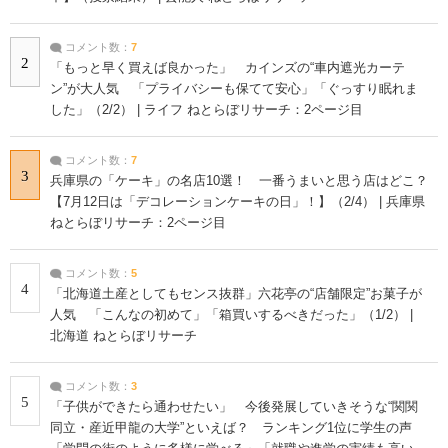
コメント数：
7
2
「もっと早く買えば良かった」 カインズの“車内遮光カーテ
ン”が大人気 「プライバシーも保てて安心」「ぐっすり眠れま
した」（2/2） | ライフ ねとらぼリサーチ：2ページ目
コメント数：
7
3
兵庫県の「ケーキ」の名店10選！ 一番うまいと思う店はどこ？
【7月12日は「デコレーションケーキの日」！】（2/4） | 兵庫県
ねとらぼリサーチ：2ページ目
コメント数：
5
4
「北海道土産としてもセンス抜群」六花亭の“店舗限定”お菓子が
人気 「こんなの初めて」「箱買いするべきだった」（1/2） |
北海道 ねとらぼリサーチ
コメント数：
3
5
「子供ができたら通わせたい」 今後発展していきそうな“関関
同立・産近甲龍の大学”といえば？ ランキング1位に学生の声