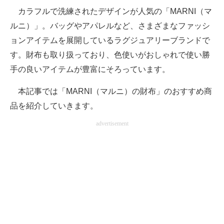
カラフルで洗練されたデザインが人気の「MARNI（マ
ITの今と未来を見通す
ルニ）」。バッグやアパレルなど、さまざまなファッシ
ョンアイテムを展開しているラグジュアリーブランドで
スマホと通信の最新トレンド
す。財布も取り扱っており、色使いがおしゃれで使い勝
進化するPCとデバイスの未来
手の良いアイテムが豊富にそろっています。
好きが集まる 比べて選べる
本記事では「MARNI（マルニ）の財布」のおすすめ商
品を紹介していきます。
ビジネスと働き方のヒント
advertisement
AI活用のいまが分かる
企業ITのトレンドを詳説
経営リーダーのコミュニティ
マーケ×ITの今がよく分かる
ITエンジニア向け専門サイト