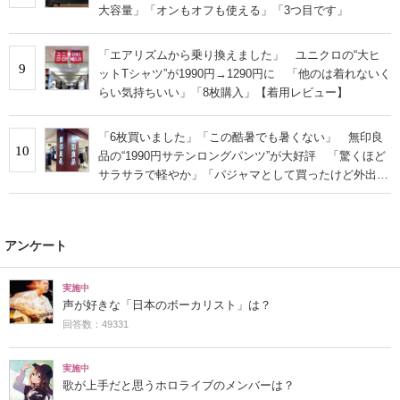
大容量」「オンもオフも使える」「3つ目です」
「エアリズムから乗り換えました」 ユニクロの“大ヒ
9
ットTシャツ”が1990円→1290円に 「他のは着れないく
らい気持ちいい」「8枚購入」【着用レビュー】
「6枚買いました」「この酷暑でも暑くない」 無印良
10
品の“1990円サテンロングパンツ”が大好評 「驚くほど
サラサラで軽やか」「パジャマとして買ったけど外出用
にした」
アンケート
実施中
声が好きな「日本のボーカリスト」は？
回答数：49331
実施中
歌が上手だと思うホロライブのメンバーは？