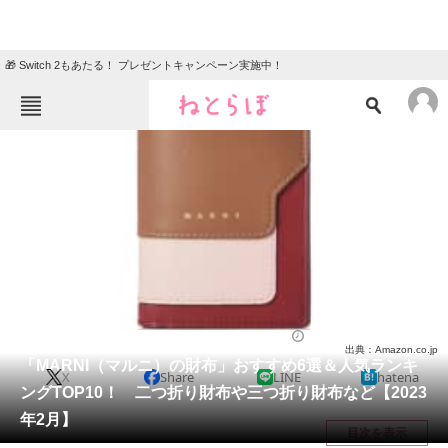
🎁 Switch 2もあたる！ プレゼントキャンペーン実施中！
ねとらぼメニュー
TOP
ニュース
エンタメ
クイズ
グルメ
地域
住まい
教育・育児
動物
リサーチ
ファッション
2023/02/03 11:13（公開）
出典：Amazon.co.jp
会員記事
「MARNI（マルニ）の財布」おすすめ6選＆人気ランキ
X
Share
LINE
hatena
ングTOP10！ 二つ折り財布や三つ折り財布など【2023
メディア
年2月】
目次を表示
注目記事を集めた総合ページ