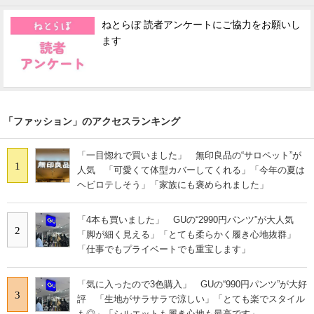
ねとらぼ 読者アンケートにご協力をお願いし
ます
「ファッション」のアクセスランキング
「一目惚れで買いました」 無印良品の“サロペット”が
1
人気 「可愛くて体型カバーしてくれる」「今年の夏は
ヘビロテしそう」「家族にも褒められました」
「4本も買いました」 GUの“2990円パンツ”が大人気
2
「脚が細く見える」「とても柔らかく履き心地抜群」
「仕事でもプライベートでも重宝します」
「気に入ったので3色購入」 GUの“990円パンツ”が大好
3
評 「生地がサラサラで涼しい」「とても楽でスタイル
も◎」「シルエットも履き心地も最高です」