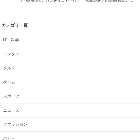
「学問の街のように多様に学べる」「就職や進学の実績も高い」
| 大学 ねとらぼリサーチ
カテゴリ一覧
IT・科学
エンタメ
グルメ
ゲーム
スポーツ
ニュース
ファッション
ホビー