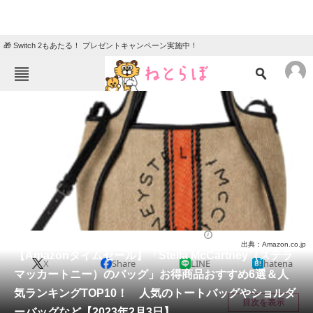
🎁 Switch 2もあたる！ プレゼントキャンペーン実施中！
ねとらぼメニュー
TOP
ニュース
エンタメ
クイズ
グルメ
地域
住まい
教育・育児
動物
リサーチ
バッグ
2023/02/03 16:53（公開）
出典：Amazon.co.jp
会員記事
【Amazonタイムセール】「Stella McCartney（ステラ
X
Share
LINE
hatena
マッカートニー）のバッグ」お得商品おすすめ6選＆人
メディア
気ランキングTOP10！ 人気のトートバッグやショルダ
目次を表示
ーバッグなど【2023年2月3日】
注目記事を集めた総合ページ