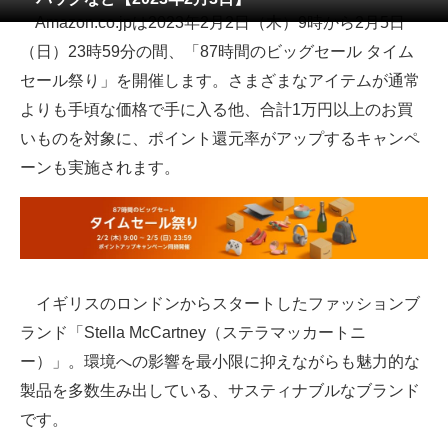
Amazon.co.jpは2023年2月2日（木）9時から2月5日
ITの今と未来を見通す
（日）23時59分の間、「87時間のビッグセール タイム
セール祭り」を開催します。さまざまなアイテムが通常
スマホと通信の最新トレンド
よりも手頃な価格で手に入る他、合計1万円以上のお買
進化するPCとデバイスの未来
いものを対象に、ポイント還元率がアップするキャンペ
ーンも実施されます。
好きが集まる 比べて選べる
ビジネスと働き方のヒント
AI活用のいまが分かる
企業ITのトレンドを詳説
イギリスのロンドンからスタートしたファッションブ
ランド「Stella McCartney（ステラマッカートニ
経営リーダーのコミュニティ
ー）」。環境への影響を最小限に抑えながらも魅力的な
マーケ×ITの今がよく分かる
製品を多数生み出している、サスティナブルなブランド
です。
ITエンジニア向け専門サイト