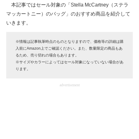
本記事ではセール対象の「Stella McCartney（ステラ
企業向けIT製品の総合サイト
マッカートニー）のバッグ」のおすすめ商品を紹介して
IT製品の技術・比較・事例
いきます。
製造業のIT導入・活用を支援
※情報は記事執筆時点のものとなりますので、価格等の詳細は購
モノづくり技術者専門サイト
入前にAmazon上でご確認ください。また、数量限定の商品もあ
るため、売り切れの場合もあります。
エレクトロニクス専門サイト
※サイズやカラーによってはセール対象になっていない場合があ
ります。
電子設計の基本と応用
advertisement
エネルギーの専門メディア
建設×テクノロジーの最前線
ちょっと気になるネットの話題