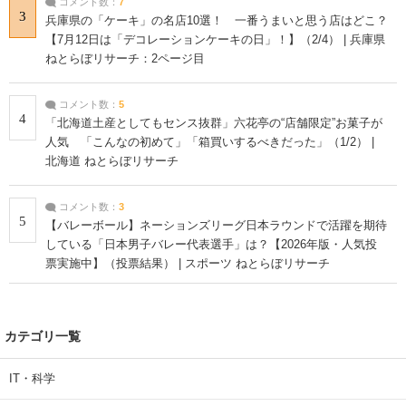
コメント数：
7
3
兵庫県の「ケーキ」の名店10選！ 一番うまいと思う店はどこ？
【7月12日は「デコレーションケーキの日」！】（2/4） | 兵庫県
ねとらぼリサーチ：2ページ目
コメント数：
5
4
「北海道土産としてもセンス抜群」六花亭の“店舗限定”お菓子が
人気 「こんなの初めて」「箱買いするべきだった」（1/2） |
北海道 ねとらぼリサーチ
コメント数：
3
5
【バレーボール】ネーションズリーグ日本ラウンドで活躍を期待
している「日本男子バレー代表選手」は？【2026年版・人気投
票実施中】（投票結果） | スポーツ ねとらぼリサーチ
カテゴリ一覧
IT・科学