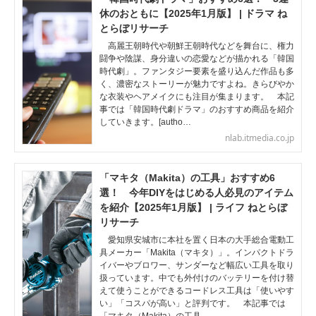
休のおともに【2025年1月版】 | ドラマ ね
とらぼリサーチ
高麗王朝時代や朝鮮王朝時代などを舞台に、権力
闘争や陰謀、身分違いの恋愛などが描かれる「韓国
時代劇」。ファンタジー要素を盛り込んだ作品も多
く、濃密なストーリーが魅力ですよね。きらびやか
な衣装やヘアメイクにも注目が集まります。 本記
事では「韓国時代劇ドラマ」のおすすめ商品を紹介
していきます。[autho…
nlab.itmedia.co.jp
「マキタ（Makita）の工具」おすすめ6
選！ 今年DIYをはじめる人必見のアイテム
を紹介【2025年1月版】 | ライフ ねとらぼ
リサーチ
愛知県安城市に本社を置く日本の大手総合電動工
具メーカー「Makita（マキタ）」。インパクトドラ
イバーやブロワー、サンダーなど幅広い工具を取り
扱っています。中でも外付けのバッテリーを付け替
えて使うことができるコードレス工具は「使いやす
い」「コスパが高い」と評判です。 本記事では