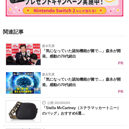
関連記事
森永乳業
「気になっていた認知機能が菌で…」森永が開
発。感動の70代続出
PR
森永乳業
「気になっていた認知機能が菌で…」森永が開
発。感動の70代続出
PR
公開 2023/02/03
「Stella McCartney（ステラマッカートニー）
のバッグ」おすすめ6選...