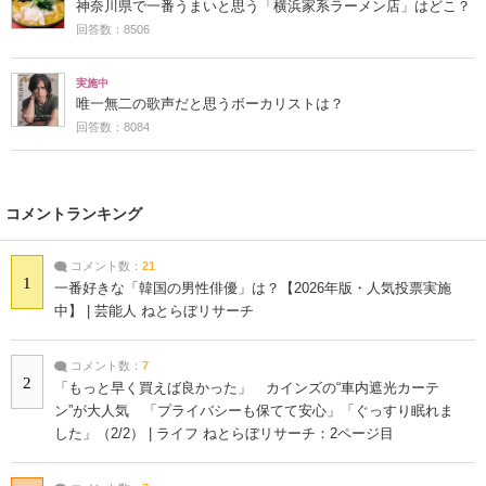
神奈川県で一番うまいと思う「横浜家系ラーメン店」はどこ？
回答数：8506
実施中
唯一無二の歌声だと思うボーカリストは？
回答数：8084
コメントランキング
コメント数：
21
1
一番好きな「韓国の男性俳優」は？【2026年版・人気投票実施
中】 | 芸能人 ねとらぼリサーチ
コメント数：
7
2
「もっと早く買えば良かった」 カインズの“車内遮光カーテ
ン”が大人気 「プライバシーも保てて安心」「ぐっすり眠れま
した」（2/2） | ライフ ねとらぼリサーチ：2ページ目