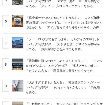
トバッグ”が大好評 「スマホ・財布・本・飲み物など
が入る」「タンブラー入れられるポケットもある」
「保冷ポーチついてるのとてもうれしい」 コメダ珈琲
6
店の“限定バッグセット”に「ペットボトルを2本突っ込ん
で出かける」「アイス買って持ち帰りやすそう」の声
「ノートPCや水筒もすっぽり」 カルディの“1980円トー
7
トバッグ”が大好評 「大きさと形、デザインが神がか
ってる」「お弁当箱などを入れても余裕」
「通勤用に買ったけど、めちゃくちゃ良い！」 モンベ
8
ルの“ビジネスリュック”が好評 「615グラムで軽い」
「たくさん入る」「満員電車に乗りやすくなった」
「大きすぎずボトルも入る」 韓国発ブランドの“トー
9
トバッグ”が好評 「めちゃくちゃかわいい」「高級感
もある」
「一目惚れでした」 カルディの“200円エコバッグ”が大