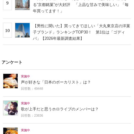
9
る“京都銘菓”が大好評 「上品な甘みで美味しい」「毎
年買ってます！」
【男性に聞いた】買ってきてほしい「大丸東京店の洋菓
10
子ブランド」ランキングTOP30！ 第1位は「ゴディ
バ」【2026年最新調査結果】
アンケート
実施中
声が好きな「日本のボーカリスト」は？
回答数：49448
実施中
歌が上手だと思うホロライブのメンバーは？
回答数：23836
実施中