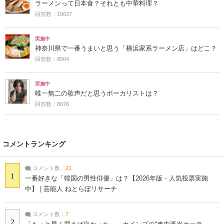
ラーメンって日本食？それとも中華料理？
回答数：19637
実施中
神奈川県で一番うまいと思う「横浜家系ラーメン店」はどこ？
回答数：8504
実施中
唯一無二の歌声だと思うボーカリストは？
回答数：8076
コメントランキング
コメント数：
21
1
一番好きな「韓国の男性俳優」は？【2026年版・人気投票実施
中】 | 芸能人 ねとらぼリサーチ
コメント数：
7
2