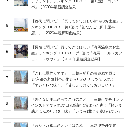
子ブランド」ランキングTOP30！ 第1位は「ゴディ
バ」【2026年最新調査結果】
【都民に聞いた】「買ってきてほしい新潟のお土産」ラ
5
ンキングTOP21！ 第1位は「笹だんご（田中屋本
店）」【2026年最新調査結果】
【男性に聞いた】買ってきてほしい「有馬温泉のお土
6
産」ランキングTOP18！ 第1位は「有馬ロール（カフ
ェ・ド・ボウ）」【2026年最新調査結果】
「これは罪作りです」 三越伊勢丹の菓遊庵で買え
7
る“京都の老舗料亭が作るちりめんナッツ”が人気！
「オシャレな味！」「甘しょっぱくておいしい！」
「外さない手土産ってこれのこと」 三越伊勢丹オンラ
8
インストアで人気の“日光銘菓”に集まった声！「軽い食
感とほんのりバター味」「いつも1枚じゃ終われない」
「昔から京都土産といえばこれ」 三越伊勢丹で買え