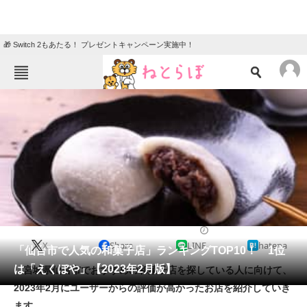
🎁 Switch 2もあたる！ プレゼントキャンペーン実施中！
ねとらぼメニュー
TOP
ニュース
エンタメ
クイズ
グルメ
地域
住まい
教育・育児
動物
リサーチ
お菓子
2023/02/05 15:45（公開）
X
Share
LINE
hatena
会員記事
「仙台市で人気の和菓子店」ランキングTOP10！ 1位
は「えくぼや」【2023年2月版】
宮城県仙台市でおすすめの和菓子店を探している人に向けて、
メディア
2023年2月にユーザーからの評価が高かったお店を紹介していき
ます。
注目記事を集めた総合ページ