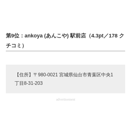
企業向けIT製品の総合サイト
IT製品の技術・比較・事例
製造業のIT導入・活用を支援
第9位：ankoya (あんこや) 駅前店（4.3pt／178 ク
モノづくり技術者専門サイト
チコミ）
エレクトロニクス専門サイト
電子設計の基本と応用
【住所】〒980-0021 宮城県仙台市青葉区中央1
エネルギーの専門メディア
丁目8-31-203
建設×テクノロジーの最前線
advertisement
ちょっと気になるネットの話題