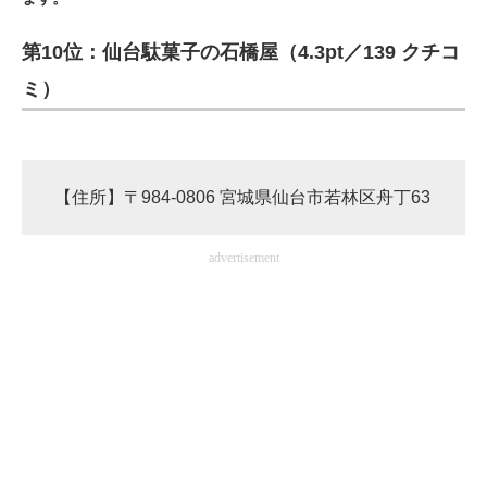
ITの今と未来を見通す
第10位：仙台駄菓子の石橋屋（4.3pt／139 クチコ
ミ）
スマホと通信の最新トレンド
進化するPCとデバイスの未来
好きが集まる 比べて選べる
【住所】〒984-0806 宮城県仙台市若林区舟丁63
ビジネスと働き方のヒント
advertisement
AI活用のいまが分かる
企業ITのトレンドを詳説
経営リーダーのコミュニティ
マーケ×ITの今がよく分かる
ITエンジニア向け専門サイト