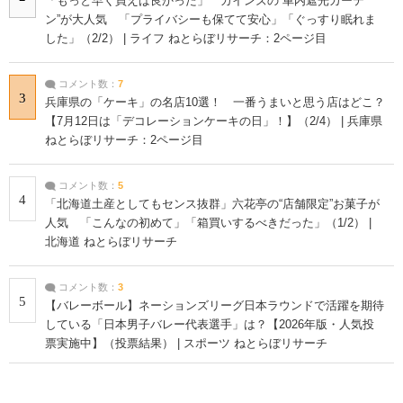
「もっと早く買えば良かった」 カインズの“車内遮光カーテ
ン”が大人気 「プライバシーも保てて安心」「ぐっすり眠れま
した」（2/2） | ライフ ねとらぼリサーチ：2ページ目
コメント数：
7
3
兵庫県の「ケーキ」の名店10選！ 一番うまいと思う店はどこ？
【7月12日は「デコレーションケーキの日」！】（2/4） | 兵庫県
ねとらぼリサーチ：2ページ目
コメント数：
5
4
「北海道土産としてもセンス抜群」六花亭の“店舗限定”お菓子が
人気 「こんなの初めて」「箱買いするべきだった」（1/2） |
北海道 ねとらぼリサーチ
コメント数：
3
5
【バレーボール】ネーションズリーグ日本ラウンドで活躍を期待
している「日本男子バレー代表選手」は？【2026年版・人気投
票実施中】（投票結果） | スポーツ ねとらぼリサーチ