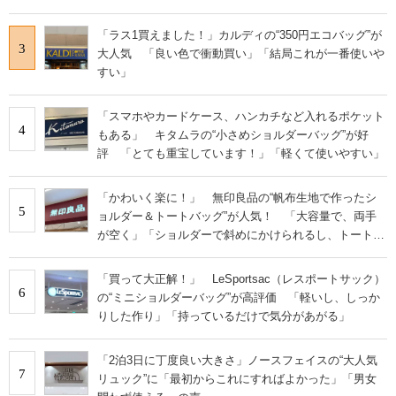
くならない」
「ラス1買えました！」カルディの“350円エコバッグ”が
3
大人気 「良い色で衝動買い」「結局これが一番使いや
すい」
「スマホやカードケース、ハンカチなど入れるポケット
4
もある」 キタムラの“小さめショルダーバッグ”が好
評 「とても重宝しています！」「軽くて使いやすい」
「かわいく楽に！」 無印良品の“帆布生地で作ったシ
5
ョルダー＆トートバッグ”が人気！ 「大容量で、両手
が空く」「ショルダーで斜めにかけられるし、トートで
も様になる！」
「買って大正解！」 LeSportsac（レスポートサック）
6
の“ミニショルダーバッグ”が高評価 「軽いし、しっか
りした作り」「持っているだけで気分があがる」
「2泊3日に丁度良い大きさ」ノースフェイスの“大人気
7
リュック”に「最初からこれにすればよかった」「男女