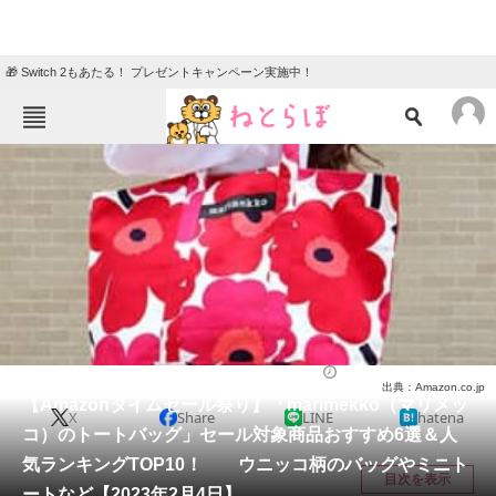
🎁 Switch 2もあたる！ プレゼントキャンペーン実施中！
ねとらぼメニュー
TOP
ニュース
エンタメ
クイズ
グルメ
地域
住まい
教育・育児
動物
リサーチ
バッグ
2023/02/04 12:53（公開）
出典：Amazon.co.jp
会員記事
【Amazonタイムセール祭り】「marimekko（マリメッ
X
Share
LINE
hatena
コ）のトートバッグ」セール対象商品おすすめ6選＆人
メディア
気ランキングTOP10！ ウニッコ柄のバッグやミニト
目次を表示
ートなど【2023年2月4日】
注目記事を集めた総合ページ