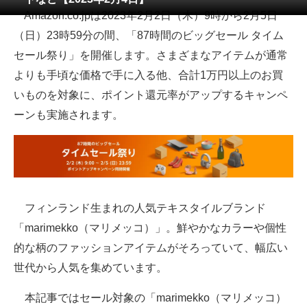
Amazon.co.jpは2023年2月2日（木）9時から2月5日
ITの今と未来を見通す
（日）23時59分の間、「87時間のビッグセール タイム
セール祭り」を開催します。さまざまなアイテムが通常
スマホと通信の最新トレンド
よりも手頃な価格で手に入る他、合計1万円以上のお買
進化するPCとデバイスの未来
いものを対象に、ポイント還元率がアップするキャンペ
ーンも実施されます。
好きが集まる 比べて選べる
ビジネスと働き方のヒント
AI活用のいまが分かる
企業ITのトレンドを詳説
フィンランド生まれの人気テキスタイルブランド
「marimekko（マリメッコ）」。鮮やかなカラーや個性
経営リーダーのコミュニティ
的な柄のファッションアイテムがそろっていて、幅広い
マーケ×ITの今がよく分かる
世代から人気を集めています。
ITエンジニア向け専門サイト
本記事ではセール対象の「marimekko（マリメッコ）