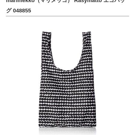
marimekko（マリメッコ） Rasymatto エコバッ
グ 048855