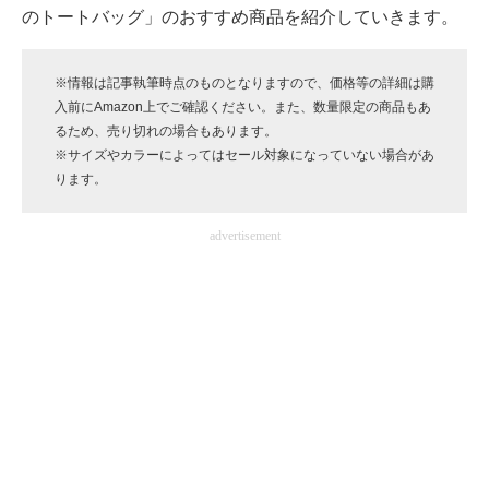
のトートバッグ」のおすすめ商品を紹介していきます。
企業向けIT製品の総合サイト
IT製品の技術・比較・事例
※情報は記事執筆時点のものとなりますので、価格等の詳細は購
入前にAmazon上でご確認ください。また、数量限定の商品もあ
製造業のIT導入・活用を支援
るため、売り切れの場合もあります。
※サイズやカラーによってはセール対象になっていない場合があ
モノづくり技術者専門サイト
ります。
エレクトロニクス専門サイト
advertisement
電子設計の基本と応用
エネルギーの専門メディア
建設×テクノロジーの最前線
ちょっと気になるネットの話題