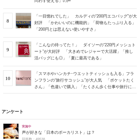
問わず使える」の声
「一目惚れでした」 カルディの“200円エコバッグ”が大
8
好評 「かわいいのに機能的」「荷物もたっぷり入る」
「200円とは思えない使いやすさ」
「こんなの待ってた！」 ダイソーの“220円メッシュト
9
ート”が大好評 「大きめでレジャーで大活躍」「推し
活バッグにも◎」「夏に最高である」
「スマホやハンカチ･ウエットティッシュも入る」フラ
10
ンフランの“旅行サコッシュ”が大人気 「ポケットたく
さん」「色違いで購入」「たくさん歩く仕事や旅行に便
利」
アンケート
実施中
声が好きな「日本のボーカリスト」は？
回答数：49538