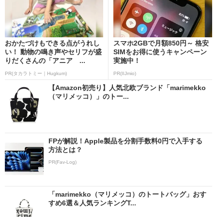
おかたづけもできる点がうれし
スマホ2GBで月額850円～ 格安
い！ 動物の鳴き声やセリフが盛
SIMをお得に使うキャンペーン
りだくさんの「アニア ...
実施中！
PR(タカラトミー｜Hugkum)
PR(IIJmio)
【Amazon初売り】人気北欧ブランド「marimekko
（マリメッコ）」のトー...
FPが解説！Apple製品を分割手数料0円で入手する
方法とは？
PR(Fav-Log)
「marimekko（マリメッコ）のトートバッグ」おす
すめ6選＆人気ランキングT...