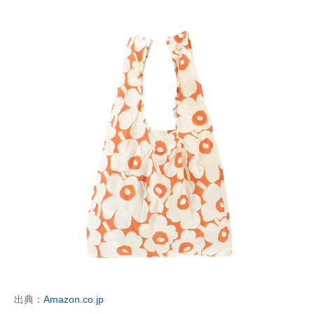
出典：
Amazon.co.jp