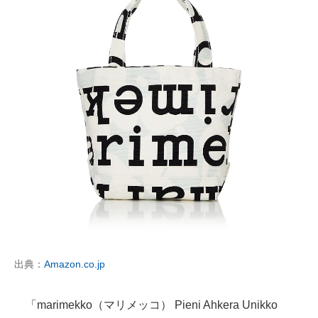
出典：
Amazon.co.jp
「marimekko（マリメッコ） Pieni Ahkera Unikko