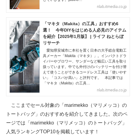
nlab.itmedia.co.jp
「マキタ（Makita）の工具」おすすめ6
選！ 今年DIYをはじめる人必見のアイテム
を紹介【2025年1月版】 | ライフ ねとらぼ
リサーチ
愛知県安城市に本社を置く日本の大手総合電動工
具メーカー「Makita（マキタ）」。インパクトドラ
イバーやブロワー、サンダーなど幅広い工具を取り
扱っています。中でも外付けのバッテリーを付け替
えて使うことができるコードレス工具は「使いやす
い」「コスパが高い」と評判です。 本記事では
「マキタ（Makita）の工具…
nlab.itmedia.co.jp
ここまでセール対象の「marimekko（マリメッコ）の
トートバッグ」のおすすめを紹介してきました。次のペ
ージでは「marimekko（マリメッコ）のトートバッグ」
人気ランキングTOP10を掲載しています！