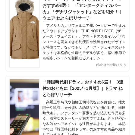
おすすめ6選！ 「アンタークティカパー
カ」「デナリジャケット」などを紹介！ |
ウェア ねとらぼリサーチ
アメリカのカリフォルニア州バークレーで生まれ
たアウトドアブランド「THE NORTH FACE（ザ・
ノース・フェイス）」。アウトドアスタイルとタウ
ンユースを両立できる利便性や洗練されたデザイン
が特徴です。なかでもザ・ノース・フェイスのジャ
ケットは本格的な性能のモデルが多く、寒い季節で
も幅広いシーンで着回せるアイテム…
nlab.itmedia.co.jp
「韓国時代劇ドラマ」おすすめ6選！ 3連
休のおともに【2025年1月版】 | ドラマ ね
とらぼリサーチ
高麗王朝時代や朝鮮王朝時代などを舞台に、権力
闘争や陰謀、身分違いの恋愛などが描かれる「韓国
時代劇」。ファンタジー要素を盛り込んだ作品も多
く、濃密なストーリーが魅力ですよね。きらびやか
な衣装やヘアメイクにも注目が集まります。 本記
事では「韓国時代劇ドラマ」のおすすめ商品を紹介
していきます。[autho…