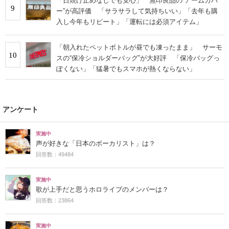
「日焼け止めなしでも安心」 無印良品の“アームカバ
9
ー”が高評価 「サラサラして気持ちいい」「去年も購
入し今年もリピート」「運転には必須アイテム」
「朝入れたペットボトルが昼でも凍ったまま」 サーモ
10
スの“保冷ショルダーバッグ”が大好評 「保冷バッグっ
ぽくない」「猛暑でもスマホが熱くならない」
アンケート
実施中
声が好きな「日本のボーカリスト」は？
回答数：49484
実施中
歌が上手だと思うホロライブのメンバーは？
回答数：23864
実施中