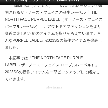
「nanamica（ナナミカ）」とのコラボレーションで展
ITの今と未来を見通す
開されるザ・ノース・フェイスの派生レーベル「THE
NORTH FACE PURPLE LABEL（ザ・ノース・フェイス
スマホと通信の最新トレンド
パープルレーベル）」。アウトドアファッションをより
進化するPCとデバイスの未来
身近に楽しむためのアイテムを取りそろえています。そ
んなPURPLE LABELが2023SSの新作アイテムを発表し
好きが集まる 比べて選べる
ました。
ビジネスと働き方のヒント
本記事では「THE NORTH FACE PURPLE
AI活用のいまが分かる
LABEL（ザ・ノース・フェイス パープルレーベル）」
2023SSの新作アイテムを一部ピックアップして紹介し
企業ITのトレンドを詳説
ていきます。
経営リーダーのコミュニティ
advertisement
マーケ×ITの今がよく分かる
ITエンジニア向け専門サイト