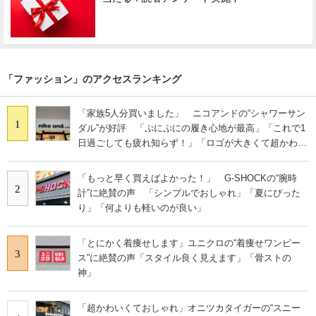
「ファッション」のアクセスランキング
「家族5人分買いました」 ニコアンドの“シャワーサン
1
ダル”が好評 「ぷにぷにの履き心地が最高」「これで1
日過ごしても疲れ知らず！」「ロゴが大きくて超かわい
い」の声
「もっと早く買えばよかった！」 G-SHOCKの“腕時
2
計”に絶賛の声 「シンプルでおしゃれ」「夏にぴった
り」「何よりも軽いのが良い」
「とにかく着痩せします」ユニクロの“着痩せワンピー
3
ス”に絶賛の声「スタイル良く見えます」「骨ストの
神」
「超かわいくておしゃれ」オニツカタイガーの“スニー