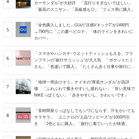
4
カーサンダル”が大好評 「流行りすぎないでほしい」
「最高のスニサン」「高級感も◎」「フェス用に購入」
「全色購入しました」GUの“涼感VネックT”が1490円
5
→790円に「この夏ヘビロテ」「体のラインをきれいに
カバー」
「スマホやハンカチ･ウエットティッシュも入る」フラ
6
ンフランの“旅行サコッシュ”が大人気 「ポケットたく
さん」「色違いで購入」「たくさん歩く仕事や旅行に便
利」
「地球一周歩けそう」ナイキの“厚底サンダル”が高評
7
価 「ふわふわで履きやすいし疲れない」「良い意味で
NIKEっぽくない」「歩きやすいし、かわいいです」
「長時間座りっぱなしでもシワにならず、汗をかいても
8
サラサラ」 ユニクロの“上品ワンピース”が1000円引
き 「2色ともに購入」「旅行に着ていったが快適」