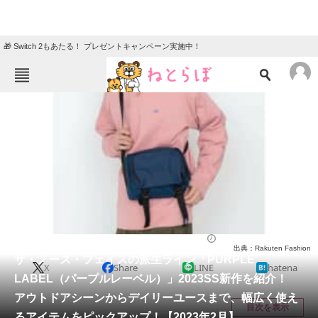
🎁 Switch 2もあたる！ プレゼントキャンペーン実施中！
ねとらぼメニュー
TOP
ニュース
エンタメ
クイズ
グルメ
地域
住まい
教育・育児
動物
リサーチ
ファッション
2023/02/20 20:15（公開）
出典：Rakuten Fashion
会員記事
ザ・ノース・フェイスの派生ライン「PURPLE
X
Share
LINE
hatena
LABEL（パープルレーベル）」2023SS新作を紹介！
メディア
アウトドアシーンからデイリーユースまで、幅広く使え
目次を表示
るアイテムをピックアップ！【2023年2月】
注目記事を集めた総合ページ