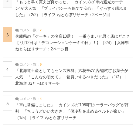
2
「もっと早く買えば良かった」 カインズの“車内遮光カーテ
ン”が大人気 「プライバシーも保てて安心」「ぐっすり眠れま
した」（2/2） | ライフ ねとらぼリサーチ：2ページ目
コメント数：
7
3
兵庫県の「ケーキ」の名店10選！ 一番うまいと思う店はどこ？
【7月12日は「デコレーションケーキの日」！】（2/4） | 兵庫県
ねとらぼリサーチ：2ページ目
コメント数：
5
4
「北海道土産としてもセンス抜群」六花亭の“店舗限定”お菓子が
人気 「こんなの初めて」「箱買いするべきだった」（1/2） |
北海道 ねとらぼリサーチ
コメント数：
4
5
「車に常備しました」 カインズの“1980円クーラーバッグ”が評
判 「ちょうどいい大きさ」「保冷剤を止めるベルトが良い」
（1/5） | ライフ ねとらぼリサーチ