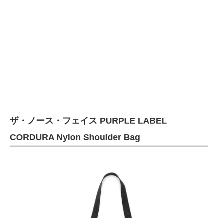
企業向けIT製品の総合サイト
IT製品の技術・比較・事例
製造業のIT導入・活用を支援
モノづくり技術者専門サイト
エレクトロニクス専門サイト
電子設計の基本と応用
ザ・ノース・フェイス PURPLE LABEL
CORDURA Nylon Shoulder Bag
エネルギーの専門メディア
建設×テクノロジーの最前線
ちょっと気になるネットの話題