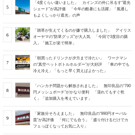
「4度くらい違いました」 カインズの外に吊るす“遮光
5
シェード”が高評価 「今年の酷暑にも活躍」「風通し
もよくしっかり遮光」の声
「雑草が生えてくるのが嫌で購入しました」 アイリス
6
オーヤマの“防草グッズ”が大人気 「今回で3度目の購
入」「施工が楽で簡単」
「朝買ったドリンクが夕方まで冷たい」 ワークマン
7
の“真空ペットボトルホルダー”が大好評 「車の中でも
冷え冷え」「もっと早く買えばよかった」
「ハンカチ問題から解放されました」 無印良品の“790
8
円メッシュポーチ”がかなり便利 「濡れてもすぐ乾
く」「追加購入を考えています」
「家族分そろえました」 無印良品の“990円オーバル
9
皿”が高評価 「何にでも合う」「盛り付けるだけでカ
フェっぽくなってお気に入り」