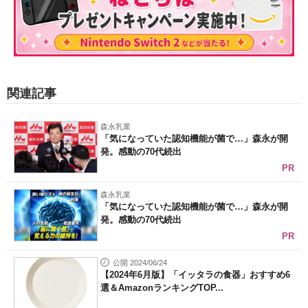
関連記事
森永乳業
「気になっていた認知機能が菌で…」森永が開
発。感動の70代続出
PR
森永乳業
「気になっていた認知機能が菌で…」森永が開
発。感動の70代続出
PR
公開 2024/06/24
【2024年6月版】「イッタラの食器」おすすめ6
選＆AmazonランキングTOP...