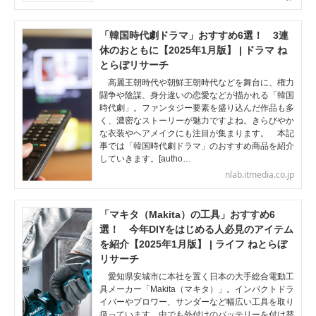
「韓国時代劇ドラマ」おすすめ6選！ 3連
休のおともに【2025年1月版】 | ドラマ ね
とらぼリサーチ
高麗王朝時代や朝鮮王朝時代などを舞台に、権力
闘争や陰謀、身分違いの恋愛などが描かれる「韓国
時代劇」。ファンタジー要素を盛り込んだ作品も多
く、濃密なストーリーが魅力ですよね。きらびやか
な衣装やヘアメイクにも注目が集まります。 本記
事では「韓国時代劇ドラマ」のおすすめ商品を紹介
していきます。[autho…
nlab.itmedia.co.jp
「マキタ（Makita）の工具」おすすめ6
選！ 今年DIYをはじめる人必見のアイテム
を紹介【2025年1月版】 | ライフ ねとらぼ
リサーチ
愛知県安城市に本社を置く日本の大手総合電動工
具メーカー「Makita（マキタ）」。インパクトドラ
イバーやブロワー、サンダーなど幅広い工具を取り
扱っています。中でも外付けのバッテリーを付け替