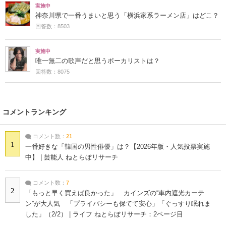
実施中
神奈川県で一番うまいと思う「横浜家系ラーメン店」はどこ？
回答数：8503
実施中
唯一無二の歌声だと思うボーカリストは？
回答数：8075
コメントランキング
コメント数：
21
1
一番好きな「韓国の男性俳優」は？【2026年版・人気投票実施
中】 | 芸能人 ねとらぼリサーチ
コメント数：
7
2
「もっと早く買えば良かった」 カインズの“車内遮光カーテ
ン”が大人気 「プライバシーも保てて安心」「ぐっすり眠れま
した」（2/2） | ライフ ねとらぼリサーチ：2ページ目