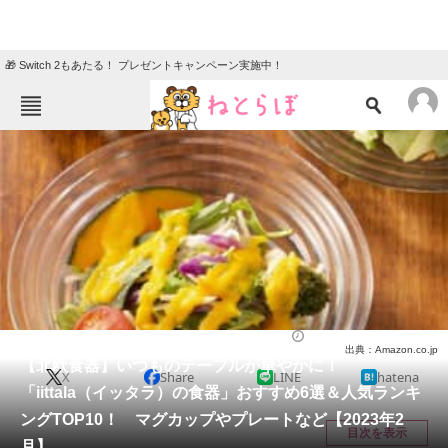
🎁 Switch 2もあたる！ プレゼントキャンペーン実施中！
ねとらぼメニュー
TOP
ニュース
エンタメ
クイズ
グルメ
地域
住まい
教育・育児
動物
リサーチ
ライフ
2023/02/13 20:33（公開）
出典：Amazon.co.jp
会員記事
【北欧食器】いつものテーブルが華やかに！
X
Share
LINE
hatena
「iittala（イッタラ）の食器」おすすめ6選＆人気ランキ
メディア
ングTOP10！ マグカップやプレートなど【2023年2
目次を表示
月】
注目記事を集めた総合ページ