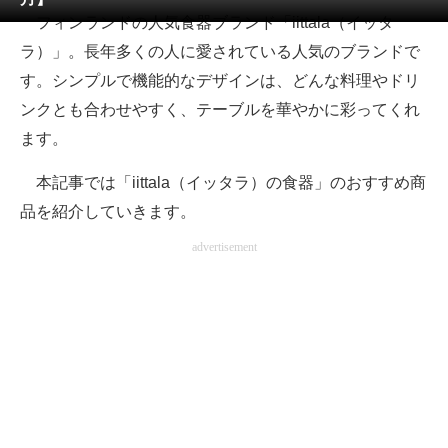
フィンランドの人気食器ブランド「iittala（イッタ
ITの今と未来を見通す
ラ）」。長年多くの人に愛されている人気のブランドで
す。シンプルで機能的なデザインは、どんな料理やドリ
スマホと通信の最新トレンド
ンクとも合わせやすく、テーブルを華やかに彩ってくれ
進化するPCとデバイスの未来
ます。
好きが集まる 比べて選べる
本記事では「iittala（イッタラ）の食器」のおすすめ商
品を紹介していきます。
ビジネスと働き方のヒント
advertisement
AI活用のいまが分かる
企業ITのトレンドを詳説
経営リーダーのコミュニティ
マーケ×ITの今がよく分かる
ITエンジニア向け専門サイト