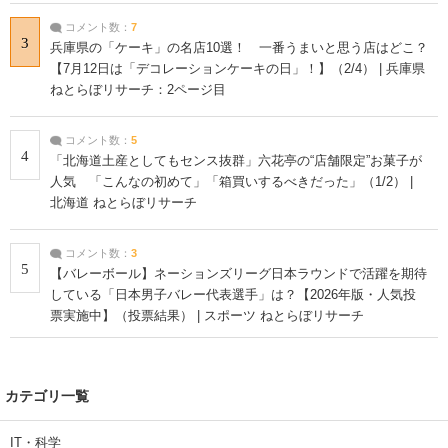
コメント数：
7
3
兵庫県の「ケーキ」の名店10選！ 一番うまいと思う店はどこ？
【7月12日は「デコレーションケーキの日」！】（2/4） | 兵庫県
ねとらぼリサーチ：2ページ目
コメント数：
5
4
「北海道土産としてもセンス抜群」六花亭の“店舗限定”お菓子が
人気 「こんなの初めて」「箱買いするべきだった」（1/2） |
北海道 ねとらぼリサーチ
コメント数：
3
5
【バレーボール】ネーションズリーグ日本ラウンドで活躍を期待
している「日本男子バレー代表選手」は？【2026年版・人気投
票実施中】（投票結果） | スポーツ ねとらぼリサーチ
カテゴリ一覧
IT・科学