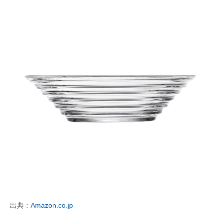
出典：
Amazon.co.jp