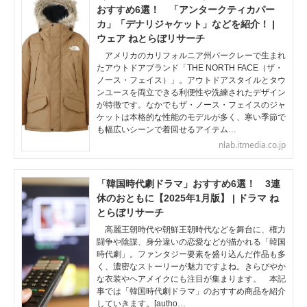
おすすめ6選！ 「アンタークティカパー
カ」「デナリジャケット」などを紹介！ |
ウェア ねとらぼリサーチ
アメリカのカリフォルニア州バークレーで生まれ
たアウトドアブランド「THE NORTH FACE（ザ・
ノース・フェイス）」。アウトドアスタイルとタウ
ンユースを両立できる利便性や洗練されたデザイン
が特徴です。なかでもザ・ノース・フェイスのジャ
ケットは本格的な性能のモデルが多く、寒い季節で
も幅広いシーンで着回せるアイテム…
nlab.itmedia.co.jp
「韓国時代劇ドラマ」おすすめ6選！ 3連
休のおともに【2025年1月版】 | ドラマ ね
とらぼリサーチ
高麗王朝時代や朝鮮王朝時代などを舞台に、権力
闘争や陰謀、身分違いの恋愛などが描かれる「韓国
時代劇」。ファンタジー要素を盛り込んだ作品も多
く、濃密なストーリーが魅力ですよね。きらびやか
な衣装やヘアメイクにも注目が集まります。 本記
事では「韓国時代劇ドラマ」のおすすめ商品を紹介
していきます。[autho…