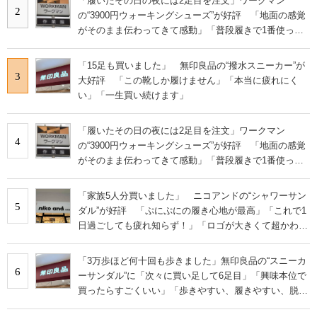
「履いたその日の夜には2足目を注文」ワークマン
2
の“3900円ウォーキングシューズ”が好評 「地面の感覚
がそのまま伝わってきて感動」「普段履きで1番使って
います」
「15足も買いました」 無印良品の“撥水スニーカー”が
3
大好評 「この靴しか履けません」「本当に疲れにく
い」「一生買い続けます」
「履いたその日の夜には2足目を注文」ワークマン
4
の“3900円ウォーキングシューズ”が好評 「地面の感覚
がそのまま伝わってきて感動」「普段履きで1番使って
います」
「家族5人分買いました」 ニコアンドの“シャワーサン
5
ダル”が好評 「ぷにぷにの履き心地が最高」「これで1
日過ごしても疲れ知らず！」「ロゴが大きくて超かわい
い」の声
「3万歩ほど何十回も歩きました」無印良品の“スニーカ
6
ーサンダル”に「次々に買い足して6足目」「興味本位で
買ったらすごくいい」「歩きやすい、履きやすい、脱ぎ
やすい」の声