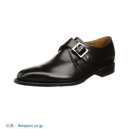
出典：
Amazon.co.jp