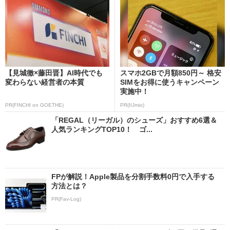
【見城徹×藤田晋】AI時代でも
スマホ2GBで月額850円～ 格安
変わらない経営者の本質
SIMをお得に使うキャンペーン
実施中！
PR(FINCHI on GOETHE)
PR(IIJmio)
「REGAL（リーガル）のシューズ」おすすめ6選＆
人気ランキングTOP10！ ゴ...
FPが解説！Apple製品を分割手数料0円で入手する
方法とは？
PR(Fav-Log)