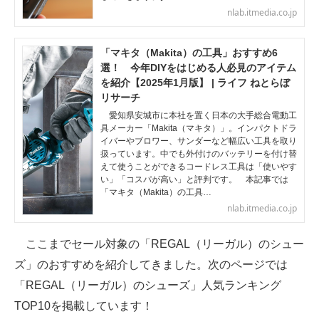
nlab.itmedia.co.jp
「マキタ（Makita）の工具」おすすめ6
選！ 今年DIYをはじめる人必見のアイテム
を紹介【2025年1月版】 | ライフ ねとらぼ
リサーチ
愛知県安城市に本社を置く日本の大手総合電動工
具メーカー「Makita（マキタ）」。インパクトドラ
イバーやブロワー、サンダーなど幅広い工具を取り
扱っています。中でも外付けのバッテリーを付け替
えて使うことができるコードレス工具は「使いやす
い」「コスパが高い」と評判です。 本記事では
「マキタ（Makita）の工具…
nlab.itmedia.co.jp
ここまでセール対象の「REGAL（リーガル）のシュー
ズ」のおすすめを紹介してきました。次のページでは
「REGAL（リーガル）のシューズ」人気ランキング
TOP10を掲載しています！