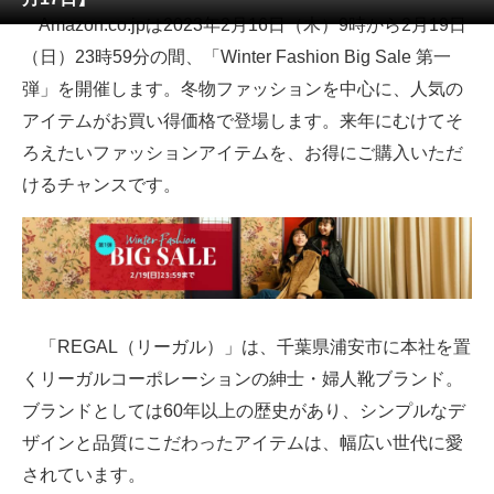
Amazon.co.jpは2023年2月16日（木）9時から2月19日
ITの今と未来を見通す
（日）23時59分の間、「Winter Fashion Big Sale 第一
弾」を開催します。冬物ファッションを中心に、人気の
スマホと通信の最新トレンド
アイテムがお買い得価格で登場します。来年にむけてそ
進化するPCとデバイスの未来
ろえたいファッションアイテムを、お得にご購入いただ
けるチャンスです。
好きが集まる 比べて選べる
ビジネスと働き方のヒント
AI活用のいまが分かる
企業ITのトレンドを詳説
「REGAL（リーガル）」は、千葉県浦安市に本社を置
くリーガルコーポレーションの紳士・婦人靴ブランド。
経営リーダーのコミュニティ
ブランドとしては60年以上の歴史があり、シンプルなデ
マーケ×ITの今がよく分かる
ザインと品質にこだわったアイテムは、幅広い世代に愛
ITエンジニア向け専門サイト
されています。