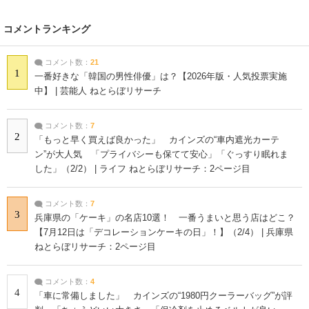
コメントランキング
コメント数：
21
1
一番好きな「韓国の男性俳優」は？【2026年版・人気投票実施
中】 | 芸能人 ねとらぼリサーチ
コメント数：
7
2
「もっと早く買えば良かった」 カインズの“車内遮光カーテ
ン”が大人気 「プライバシーも保てて安心」「ぐっすり眠れま
した」（2/2） | ライフ ねとらぼリサーチ：2ページ目
コメント数：
7
3
兵庫県の「ケーキ」の名店10選！ 一番うまいと思う店はどこ？
【7月12日は「デコレーションケーキの日」！】（2/4） | 兵庫県
ねとらぼリサーチ：2ページ目
コメント数：
4
4
「車に常備しました」 カインズの“1980円クーラーバッグ”が評