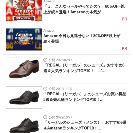
Amazon
「え、こんなセールやってたの？」80％OFF以
上が続々登場！Amazonの本気が...
PR
Amazon
Amazon今日も見逃せない！80%OFF以上が
続々登場
PR
公開 2023/02/17
「REGAL（リーガル）のシューズ」おすすめ6
選＆人気ランキングTOP10！ ゴ...
公開 2022/11/29
「REGAL（リーガル）」のシューズお買い得品
5選＆売れ筋ランキングTOP10！...
公開 2022/10/27
「リーガルのシューズ（メンズ）」おすすめ6選
＆AmazonランキングTOP10！...