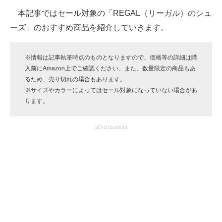
企業向けIT製品の総合サイト
本記事ではセール対象の「REGAL（リーガル）のシュ
ーズ」のおすすめ商品を紹介していきます。
IT製品の技術・比較・事例
製造業のIT導入・活用を支援
※情報は記事執筆時点のものとなりますので、価格等の詳細は購
入前にAmazon上でご確認ください。また、数量限定の商品もあ
モノづくり技術者専門サイト
るため、売り切れの場合もあります。
※サイズやカラーによってはセール対象になっていない場合があ
エレクトロニクス専門サイト
ります。
電子設計の基本と応用
advertisement
エネルギーの専門メディア
建設×テクノロジーの最前線
ちょっと気になるネットの話題