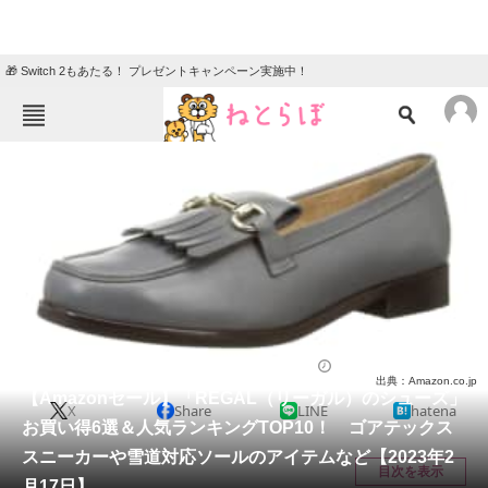
🎁 Switch 2もあたる！ プレゼントキャンペーン実施中！
ねとらぼメニュー
TOP
ニュース
エンタメ
クイズ
グルメ
地域
住まい
教育・育児
動物
リサーチ
シューズ
2023/02/17 12:30（公開）
出典：Amazon.co.jp
会員記事
【Amazonセール】「REGAL（リーガル）のシューズ」
X
Share
LINE
hatena
お買い得6選＆人気ランキングTOP10！ ゴアテックス
メディア
スニーカーや雪道対応ソールのアイテムなど【2023年2
目次を表示
月17日】
注目記事を集めた総合ページ