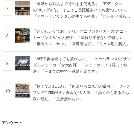
「通勤から砂浜までそのまま使える」 アディダス
7
の“サンダル”に「そこそこ長距離歩いても疲れにくい」
「アウトドアサンダルの中でも軽量」「ホールド感もと
ても良い」の声
「超かわいくておしゃれ」オニツカタイガーの“スニー
8
カーサンダル”が大好評 「流行りすぎないでほしい」
「最高のスニサン」「高級感も◎」「フェス用に購入」
「5時間歩き続けても疲れない」 ニューバランスの“サン
9
ダルスニーカー”が大好評 「スニーカーより涼しく快
適」「今までの中で一番足が楽です」
「軽くてふわふわ」「何よりもコスパが最強」 ワーク
10
マンの“1280円サンダル”が大人気 「歩くのも走るのも
良い感じ」「足が疲れない」
アンケート