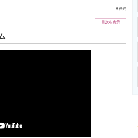
ニクス専門サイト
電子設計の基本と応用
エネルギーの専
佳純
目次を表示
ョム