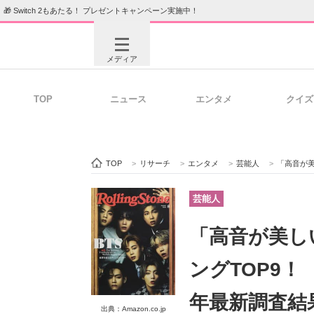
🎁 Switch 2もあたる！ プレゼントキャンペーン実施中！
メディア
TOP
ニュース
エンタメ
クイズ
注目記事を集めた総合ページ
ITの今
TOP
>
リサーチ
>
エンタメ
>
芸能人
>
「高音が美し
ビジネスと働き方のヒント
AI活用
芸能人
「高音が美し
ITエンジニア向け専門サイト
企業向けI
ングTOP9！
年最新調査結
出典：Amazon.co.jp