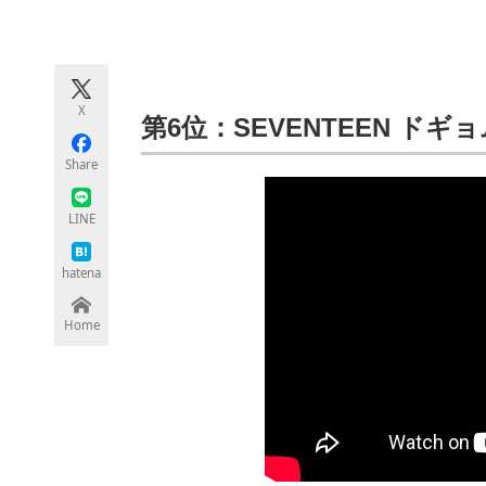
モノづくり技術者専門サイト
エレクトロ
X
ちょっと気になるネットの話題
第6位：
SEVENTEEN ドギ
Share
LINE
hatena
Home