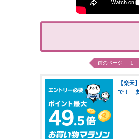
前のページ
1
【楽天】
で！ 