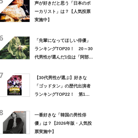
5
声が好きだと思う「日本のボ
ーカリスト」は？【人気投票
実施中】
6
「先輩になってほしい俳優」
ランキングTOP20！ 20～30
代男性が選んだ1位は「阿部
寛」さん！【2022年最新調査
7
結果】
【30代男性が選ぶ】好きな
「ゴッドタン」の歴代出演者
ランキングTOP22！ 第1位
は「鬼越トマホーク」【2024
8
年最新投票結果】
一番好きな「韓国の男性俳
優」は？【2026年版・人気投
票実施中】