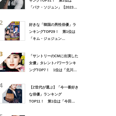
キングTOP31！ 第1位は
「パク・ソジュン」【2023年
最新投票結果】
2
好きな「韓国の男性俳優」ラ
ンキングTOP29！ 第1位は
「キム・ジェジュン
（JYJ）」【2026年最新投票
3
結果】
「サントリーのCMに出演した
女優」タレントパワーランキ
ングTOP7！ 1位は「北川景
子」さん！【2021年8月度調
4
査】
【Z世代が選ぶ】「今一番好き
な俳優」ランキング
TOP11！ 第1位は「今田美
桜」【2025年最新調査結果】