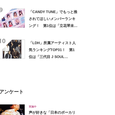
9
「CANDY TUNE」でもっと推
されてほしいメンバーランキ
ング！ 第1位は「立花琴未」
【2025年3月21日時点の途中
10
結果】
「LDH」所属アーティスト人
気ランキングTOP31！ 第1
位は「三代目 J SOUL
BROTHERS from EXILE
TRIBE」【2024年最新投票結
果】
アンケート
実施中
声が好きな「日本のボーカリ