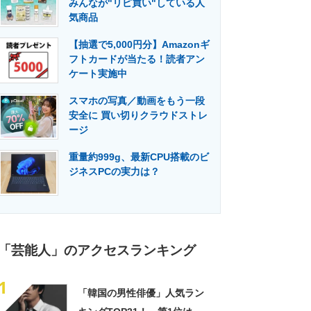
みんなが"リピ買い"している人
門メディア
建設×テクノロジーの最前線
気商品
【抽選で5,000円分】Amazonギ
フトカードが当たる！読者アン
ケート実施中
スマホの写真／動画をもう一段
安全に 買い切りクラウドストレ
ージ
重量約999g、最新CPU搭載のビ
ジネスPCの実力は？
「芸能人」のアクセスランキング
1
「韓国の男性俳優」人気ラン