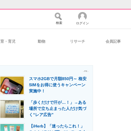
検索
ログイン
教育・育児
動物
リサーチ
会員記事
バイスの未来
好きが集まる 比べて選べる
- PR -
スマホ2GBで月額850円～ 格安
コミュニティ
マーケ×ITの今がよく分かる
SIMをお得に使うキャンペーン
実施中！
「歩くだけで汗が…！」→ある
・活用を支援
場所で立ち止まった人だけ気づ
く“レア広告”
【iHerb】「迷ったらこれ！」