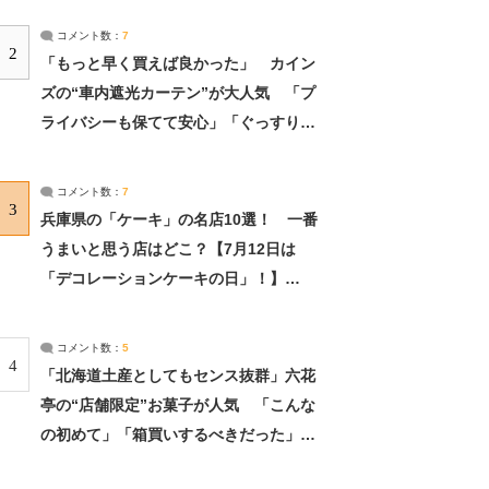
コメント数：
7
2
「もっと早く買えば良かった」 カイン
ズの“車内遮光カーテン”が大人気 「プ
ライバシーも保てて安心」「ぐっすり眠
れました」（2/2） | ライフ ねとらぼリ
サーチ：2ページ目
コメント数：
7
3
兵庫県の「ケーキ」の名店10選！ 一番
うまいと思う店はどこ？【7月12日は
「デコレーションケーキの日」！】
（2/4） | 兵庫県 ねとらぼリサーチ：2ペ
ージ目
コメント数：
5
4
「北海道土産としてもセンス抜群」六花
亭の“店舗限定”お菓子が人気 「こんな
の初めて」「箱買いするべきだった」
（1/2） | 北海道 ねとらぼリサーチ