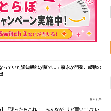
なっていた認知機能が菌で…」森永が開発。感動の
出
森永乳業
erb】「迷ったらこれ！」みんなが"リピ買い"してい