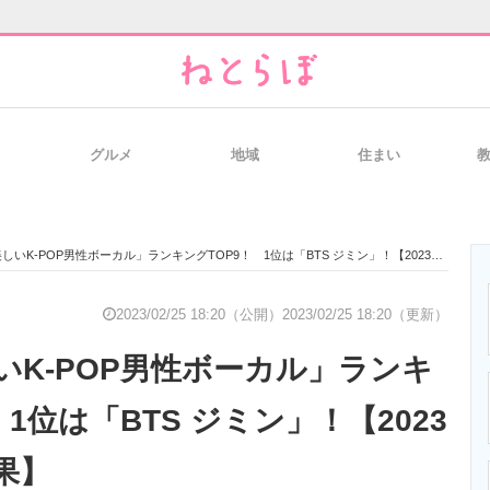
グルメ
地域
住まい
と未来を見通す
スマホと通信の最新トレンド
進化するPCとデ
いK-POP男性ボーカル」ランキングTOP9！ 1位は「BTS ジミン」！【2023年最新調査結果】
のいまが分かる
企業ITのトレンドを詳説
経営リーダーの
2023/02/25 18:20（公開）
2023/02/25 18:20（更新）
いK-POP男性ボーカル」ランキ
T製品の総合サイト
IT製品の技術・比較・事例
製造業のIT導入
 1位は「BTS ジミン」！【2023
果】