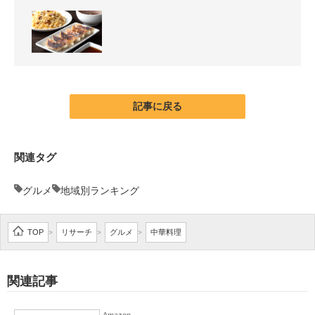
企業向けIT製品の総合サイト
IT製品の技術・比較・事例
製造業のIT導入・活用を支援
記事に戻る
モノづくり技術者専門サイト
エレクトロニクス専門サイト
関連タグ
電子設計の基本と応用
グルメ
地域別ランキング
エネルギーの専門メディア
建設×テクノロジーの最前線
TOP
リサーチ
グルメ
中華料理
>
>
>
ちょっと気になるネットの話題
関連記事