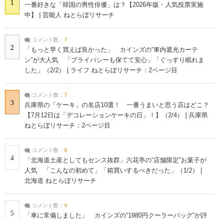
1
一番好きな「韓国の男性俳優」は？【2026年版・人気投票実施
中】 | 芸能人 ねとらぼリサーチ
コメント数：
7
2
「もっと早く買えば良かった」 カインズの“車内遮光カーテ
ン”が大人気 「プライバシーも保てて安心」「ぐっすり眠れま
した」（2/2） | ライフ ねとらぼリサーチ：2ページ目
コメント数：
7
3
兵庫県の「ケーキ」の名店10選！ 一番うまいと思う店はどこ？
【7月12日は「デコレーションケーキの日」！】（2/4） | 兵庫県
ねとらぼリサーチ：2ページ目
コメント数：
5
4
「北海道土産としてもセンス抜群」六花亭の“店舗限定”お菓子が
人気 「こんなの初めて」「箱買いするべきだった」（1/2） |
北海道 ねとらぼリサーチ
コメント数：
4
5
「車に常備しました」 カインズの“1980円クーラーバッグ”が評