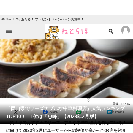
🎁 Switch 2もあたる！ プレゼントキャンペーン実施中！
ねとらぼメニュー
TOP
ニュース
エンタメ
クイズ
グルメ
地域
住まい
教育・育児
動物
リサーチ
中華料理
2023/02/23 12:45（公開）
画像：PIXTA
会員記事
「岡山県でリーズナブルな中華料理店」人気ランキング
X
Share
LINE
hatena
TOP10！ 1位は「忠峰」【2023年2月版】
メディア
岡山県でおすすめのリーズナブルな中華料理店を探している人
に向けて2023年2月にユーザーからの評価が高かったお店を紹介
注目記事を集めた総合ページ