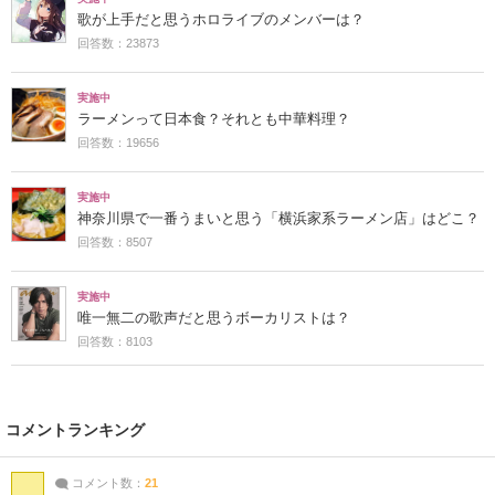
歌が上手だと思うホロライブのメンバーは？
回答数：23873
実施中
ラーメンって日本食？それとも中華料理？
回答数：19656
実施中
神奈川県で一番うまいと思う「横浜家系ラーメン店」はどこ？
回答数：8507
実施中
唯一無二の歌声だと思うボーカリストは？
回答数：8103
コメントランキング
コメント数：
21