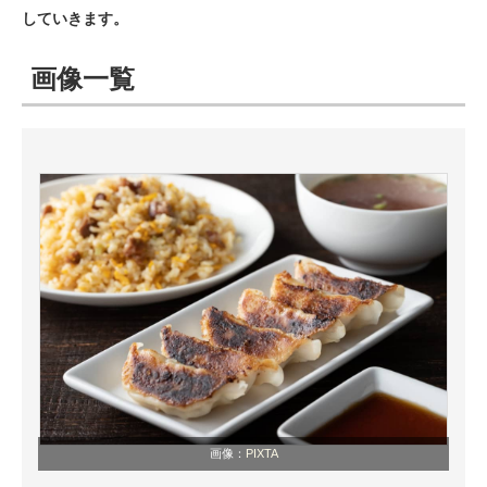
していきます。
ITの今と未来を見通す
画像一覧
スマホと通信の最新トレンド
進化するPCとデバイスの未来
好きが集まる 比べて選べる
ビジネスと働き方のヒント
AI活用のいまが分かる
企業ITのトレンドを詳説
経営リーダーのコミュニティ
マーケ×ITの今がよく分かる
画像：
PIXTA
ITエンジニア向け専門サイト