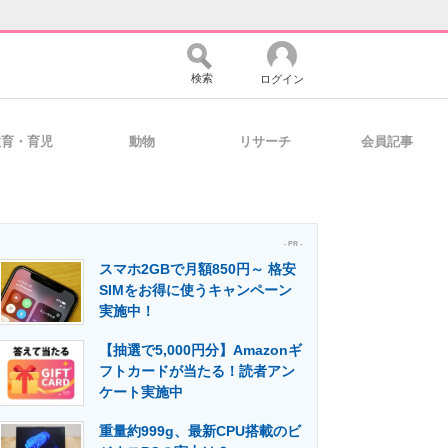
検索
ログイン
教育・育児
動物
リサーチ
会員記事
バイスの未来
好きが集まる 比べて選べる
- PR -
スマホ2GBで月額850円～ 格安
コミュニティ
マーケ×ITの今がよく分かる
SIMをお得に使うキャンペーン
実施中！
【抽選で5,000円分】Amazonギ
・活用を支援
フトカードが当たる！読者アン
ケート実施中
重量約999g、最新CPU搭載のビ