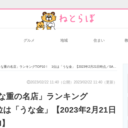
グルメ
地域
住まい
と未来を見通す
スマホと通信の最新トレンド
進化するPCとデ
重の名店」ランキングTOP10！ 1位は「うな金」【2023年2月21日時点／SARAH】
のいまが分かる
企業ITのトレンドを詳説
経営リーダーの
2023/02/22 11:40（公開）
2023/02/22 11:40（更新）
な重の名店」ランキング
T製品の総合サイト
IT製品の技術・比較・事例
製造業のIT導入
1位は「うな金」【2023年2月21日
H】