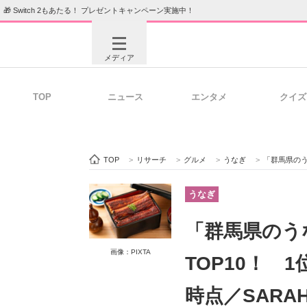
🎁 Switch 2もあたる！ プレゼントキャンペーン実施中！
メディア
TOP
ニュース
エンタメ
クイズ
注目記事を集めた総合ページ
ITの今
TOP
>
リサーチ
>
グルメ
>
うなぎ
>
「群馬県のうな
ビジネスと働き方のヒント
AI活用
うなぎ
「群馬県のう
ITエンジニア向け専門サイト
企業向けI
画像：PIXTA
TOP10！ 
時点／SARA