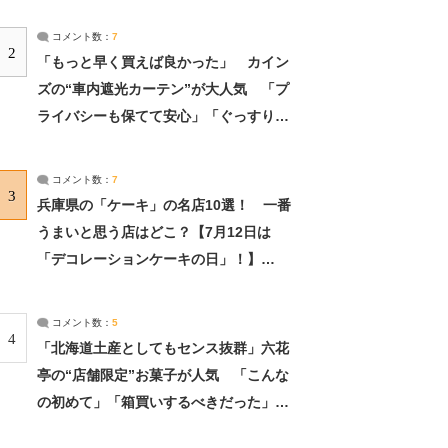
コメント数：
7
2
「もっと早く買えば良かった」 カイン
ズの“車内遮光カーテン”が大人気 「プ
ライバシーも保てて安心」「ぐっすり眠
れました」（2/2） | ライフ ねとらぼリ
サーチ：2ページ目
コメント数：
7
3
兵庫県の「ケーキ」の名店10選！ 一番
うまいと思う店はどこ？【7月12日は
「デコレーションケーキの日」！】
（2/4） | 兵庫県 ねとらぼリサーチ：2ペ
ージ目
コメント数：
5
4
「北海道土産としてもセンス抜群」六花
亭の“店舗限定”お菓子が人気 「こんな
の初めて」「箱買いするべきだった」
（1/2） | 北海道 ねとらぼリサーチ