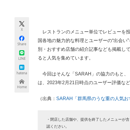
モノづくり技術者専門サイト
エレクトロ
X
レストランのメニュー単位でレビューを投
ちょっと気になるネットの話題
国各地の魅力的な料理とユーザーの“出会い
Share
別・おすすめ店舗の紹介記事なども掲載し
ると人気を集めています。
LINE
hatena
今回はそんな「SARAH」の協力のもと、
は、2023年2月21日時点のユーザー評価
Home
（出典：
SARAH「群馬県のうな重の人気
・閉店した店舗や、提供を終了したメニューが含
認ください。