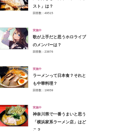
スト」は？
回答数：49515
実施中
歌が上手だと思うホロライブ
のメンバーは？
回答数：23876
実施中
ラーメンって日本食？それと
も中華料理？
回答数：19659
実施中
神奈川県で一番うまいと思う
「横浜家系ラーメン店」はど
こ？