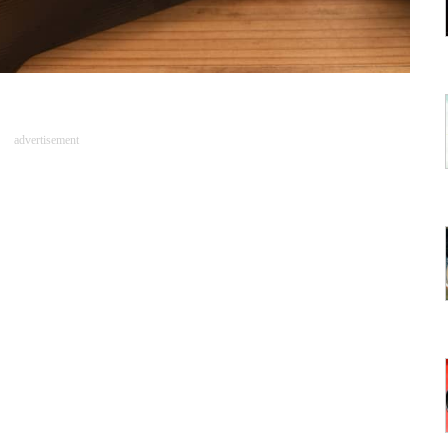
advertisement