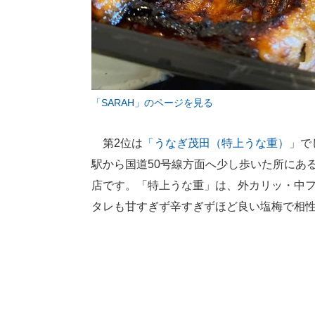
「SARAH」のページを見る
第2位は
「うなぎ茂田（特上うな重）」
で
駅から国道50号線方面へ少し歩いた所にあ
店です。「特上うな重」は、外カリッ・中
タレも甘すぎず辛すぎずほど良い塩梅で相