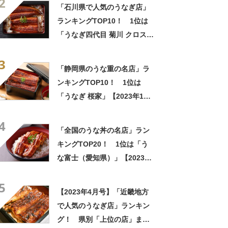
2
査結果】
「石川県で人気のうなぎ店」
ランキングTOP10！ 1位は
「うなぎ四代目 菊川 クロスゲ
ート金沢店」【2023年2月
3
版】
「静岡県のうな重の名店」ラ
ンキングTOP10！ 1位は
「うなぎ 桜家」【2023年10
月31日時点／SARAH】
4
「全国のうな丼の名店」ラン
キングTOP20！ 1位は「う
な富士（愛知県）」【2023年
1月10日時点／SARAH】
5
【2023年4月号】「近畿地方
で人気のうなぎ店」ランキン
グ！ 県別「上位の店」まと