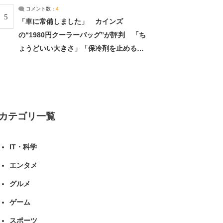
コメント数：
4
5
「車に常備しました」 カインズ
の“1980円クーラーバッグ”が評判 「ち
ょうどいい大きさ」「保冷剤を止めるベ
ルトが良い」（1/5） | ライフ ねとらぼ
リサーチ
カテゴリ一覧
IT・科学
エンタメ
グルメ
ゲーム
スポーツ