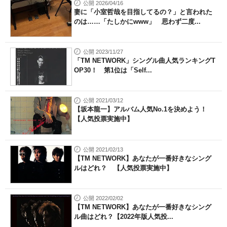
公開 2026/04/16
妻に「小室哲哉を目指してるの？」と言われた
のは……「たしかにwww」 思わず二度...
公開 2023/11/27
「TM NETWORK」シングル曲人気ランキングT
OP30！ 第1位は「Self...
公開 2021/03/12
【坂本龍一】アルバム人気No.1を決めよう！
【人気投票実施中】
公開 2021/02/13
【TM NETWORK】あなたが一番好きなシング
ルはどれ？ 【人気投票実施中】
公開 2022/02/02
【TM NETWORK】あなたが一番好きなシング
ル曲はどれ？【2022年版人気投...