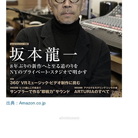
出典：Amazon.co.jp
advertisement