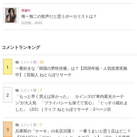
実施中
唯一無二の歌声だと思うボーカリストは？
回答数：8085
コメントランキング
コメント数：
21
1
一番好きな「韓国の男性俳優」は？【2026年版・人気投票実施
中】 | 芸能人 ねとらぼリサーチ
コメント数：
7
2
「もっと早く買えば良かった」 カインズの“車内遮光カーテ
ン”が大人気 「プライバシーも保てて安心」「ぐっすり眠れま
した」（2/2） | ライフ ねとらぼリサーチ：2ページ目
コメント数：
7
3
兵庫県の「ケーキ」の名店10選！ 一番うまいと思う店はどこ？