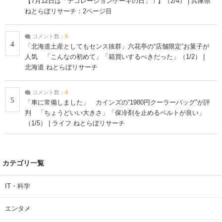
【7月12日は「デコレーションケーキの日」！】（2/4） | 兵庫県
ねとらぼリサーチ：2ページ目
コメント数：
5
4
「北海道土産としてもセンス抜群」六花亭の“店舗限定”お菓子が
人気 「こんなの初めて」「箱買いするべきだった」（1/2） |
北海道 ねとらぼリサーチ
コメント数：
4
5
「車に常備しました」 カインズの“1980円クーラーバッグ”が評
判 「ちょうどいい大きさ」「保冷剤を止めるベルトが良い」
（1/5） | ライフ ねとらぼリサーチ
カテゴリ一覧
IT・科学
エンタメ