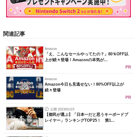
関連記事
Amazon
「え、こんなセールやってたの？」80％OFF以
上が続々登場！Amazonの本気が...
PR
Amazon
Amazon今日も見逃せない！80%OFF以上が
続々登場
PR
公開 2023/01/23
【都民が選ぶ】「日本一だと思うキーボードプ
レイヤー」ランキングTOP25！ 第1...