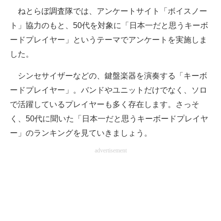
ねとらぼ調査隊では、アンケートサイト「ボイスノー
ITの今と未来を見通す
ト」協力のもと、50代を対象に「日本一だと思うキーボ
ードプレイヤー」というテーマでアンケートを実施しま
スマホと通信の最新トレンド
した。
進化するPCとデバイスの未来
シンセサイザーなどの、鍵盤楽器を演奏する「キーボ
好きが集まる 比べて選べる
ードプレイヤー」。バンドやユニットだけでなく、ソロ
で活躍しているプレイヤーも多く存在します。さっそ
ビジネスと働き方のヒント
く、50代に聞いた「日本一だと思うキーボードプレイヤ
AI活用のいまが分かる
ー」のランキングを見ていきましょう。
企業ITのトレンドを詳説
advertisement
経営リーダーのコミュニティ
マーケ×ITの今がよく分かる
ITエンジニア向け専門サイト