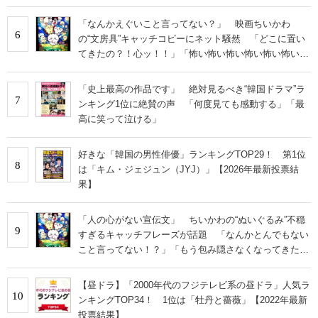
い」
「なんかえぐいこと言ってない？」 映画ちいかわ
6
の“文房具”キャッチコピーにネット騒然 「どこに置い
てきたの？！心ッ！！」「怖い怖い怖い怖い怖い怖い怖
い」
「史上最高の作品です」 絶対見るべき“韓国ドラマ”ラ
7
ンキング1位に絶賛の声 「何度見ても感動する」「最
高に笑って泣ける」
好きな「韓国の男性俳優」ランキングTOP29！ 第1位
8
は「キム・ジェジュン（JYJ）」【2026年最新投票結
果】
「人の心がない宣伝文」 ちいかわの“ぬいぐるみ”不穏
9
すぎるキャッチフレーズが話題 「なんかとんでもない
こと言ってない！？」「もう包み隠さなくなってきた
な」
【昼ドラ】「2000年代のフジテレビ系の昼ドラ」人気ラ
10
ンキングTOP34！ 1位は「牡丹と薔薇」【2022年最新
投票結果】