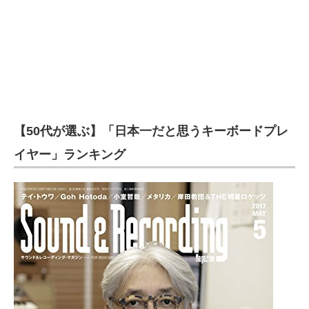
企業向けIT製品の総合サイト
IT製品の技術・比較・事例
製造業のIT導入・活用を支援
モノづくり技術者専門サイト
【50代が選ぶ】「日本一だと思うキーボードプレ
エレクトロニクス専門サイト
イヤー」ランキング
電子設計の基本と応用
エネルギーの専門メディア
建設×テクノロジーの最前線
ちょっと気になるネットの話題