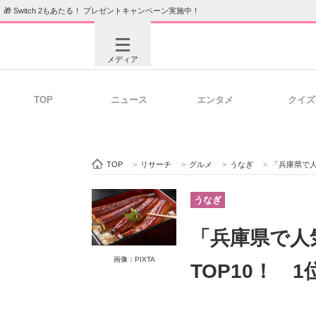
🎁 Switch 2もあたる！ プレゼントキャンペーン実施中！
メディア
TOP
ニュース
エンタメ
クイズ
注目記事を集めた総合ページ
ITの今
TOP
>
リサーチ
>
グルメ
>
うなぎ
>
「兵庫県で人
ビジネスと働き方のヒント
AI活用
うなぎ
「兵庫県で人
ITエンジニア向け専門サイト
企業向けI
画像：PIXTA
TOP10！ 