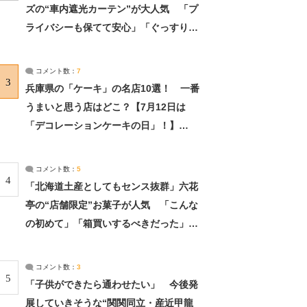
ズの“車内遮光カーテン”が大人気 「プ
ライバシーも保てて安心」「ぐっすり眠
れました」（2/2） | ライフ ねとらぼリ
サーチ：2ページ目
コメント数：
7
3
兵庫県の「ケーキ」の名店10選！ 一番
うまいと思う店はどこ？【7月12日は
「デコレーションケーキの日」！】
（2/4） | 兵庫県 ねとらぼリサーチ：2ペ
ージ目
コメント数：
5
4
「北海道土産としてもセンス抜群」六花
亭の“店舗限定”お菓子が人気 「こんな
の初めて」「箱買いするべきだった」
（1/2） | 北海道 ねとらぼリサーチ
コメント数：
3
5
「子供ができたら通わせたい」 今後発
展していきそうな“関関同立・産近甲龍