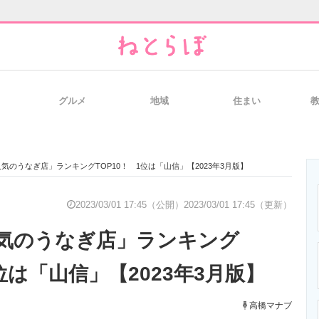
グルメ
地域
住まい
と未来を見通す
スマホと通信の最新トレンド
進化するPCとデ
気のうなぎ店」ランキングTOP10！ 1位は「山信」【2023年3月版】
のいまが分かる
企業ITのトレンドを詳説
経営リーダーの
2023/03/01 17:45（公開）
2023/03/01 17:45（更新）
気のうなぎ店」ランキング
T製品の総合サイト
IT製品の技術・比較・事例
製造業のIT導入
1位は「山信」【2023年3月版】
高橋マナブ