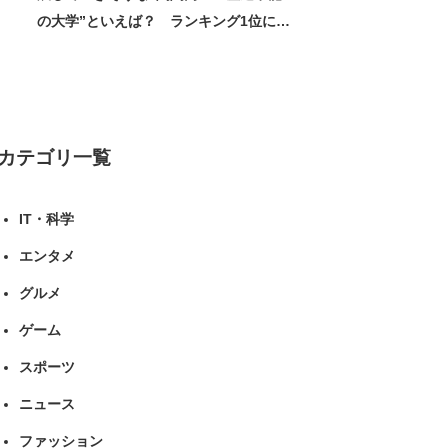
の大学”といえば？ ランキング1位に学
生の声「学問の街のように多様に学べ
る」「就職や進学の実績も高い」 | 大学
ねとらぼリサーチ
カテゴリ一覧
IT・科学
エンタメ
グルメ
ゲーム
スポーツ
ニュース
ファッション