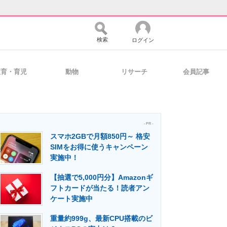
検索
ログイン
教育・育児
動物
リサーチ
会員記事
バイスの未来
好きが集まる 比べて選べる
- PR -
スマホ2GBで月額850円～ 格安
コミュニティ
マーケ×ITの今がよく分かる
SIMをお得に使うキャンペーン
実施中！
【抽選で5,000円分】Amazonギ
・活用を支援
フトカードが当たる！読者アン
ケート実施中
重量約999g、最新CPU搭載のビ