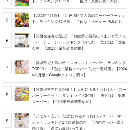
ト」ランキングTOP10！ 1位は「京都八百一本館」
【2023年4月版】「江戸川区で人気のスーパーマーケッ
5
ト」ランキングTOP10！ 1位は「オーケー 西葛西店」
【関西在住者が選ぶ】「お総菜が最高にうまいと思うス
6
ーパーチェーン」ランキングTOP18！ 第1位は「成城
石井」【2023年最新調査結果】
「宮城県で人気のディスカウントスーパー」ランキング
7
TOP10！ 1位は「業務スーパー 仙台一番町店」【2024
年1月版／Googleクチコミ調べ】
【関東地方在住者が選ぶ】近所にあるとうれしい「スー
8
パーマーケット」ランキングTOP28！ 第1位は「業務
スーパー」【2026年最新調査結果】
「とにかく安い」“近所にあるとうれしい”スーパーマー
9
ケットランキング1位に絶賛の声 「他のスーパー高く
感じる」「週に3回は行ってる」