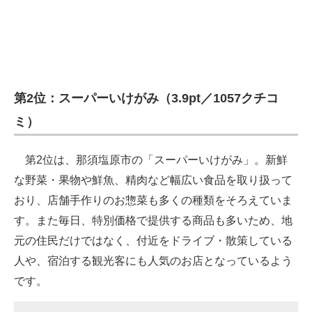
企業向けIT製品の総合サイト
IT製品の技術・比較・事例
製造業のIT導入・活用を支援
第2位：スーパーいけがみ（3.9pt／1057クチコ
モノづくり技術者専門サイト
ミ）
エレクトロニクス専門サイト
第2位は、那須塩原市の「スーパーいけがみ」。新鮮
電子設計の基本と応用
な野菜・果物や鮮魚、精肉など幅広い食品を取り扱って
エネルギーの専門メディア
おり、店舗手作りのお惣菜も多くの種類をそろえていま
す。また毎日、特別価格で提供する商品も多いため、地
建設×テクノロジーの最前線
元の住民だけではなく、付近をドライブ・散策している
ちょっと気になるネットの話題
人や、宿泊する観光客にも人気のお店となっているよう
です。