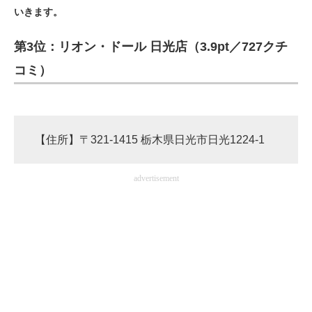
いきます。
ITの今と未来を見通す
第3位：リオン・ドール 日光店（3.9pt／727クチ
スマホと通信の最新トレンド
コミ）
進化するPCとデバイスの未来
好きが集まる 比べて選べる
【住所】〒321-1415 栃木県日光市日光1224-1
ビジネスと働き方のヒント
advertisement
AI活用のいまが分かる
企業ITのトレンドを詳説
経営リーダーのコミュニティ
マーケ×ITの今がよく分かる
ITエンジニア向け専門サイト