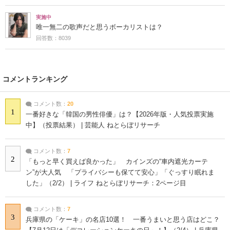
実施中
唯一無二の歌声だと思うボーカリストは？
回答数：8039
コメントランキング
コメント数：
20
1
一番好きな「韓国の男性俳優」は？【2026年版・人気投票実施
中】（投票結果） | 芸能人 ねとらぼリサーチ
コメント数：
7
2
「もっと早く買えば良かった」 カインズの“車内遮光カーテ
ン”が大人気 「プライバシーも保てて安心」「ぐっすり眠れま
した」（2/2） | ライフ ねとらぼリサーチ：2ページ目
コメント数：
7
3
兵庫県の「ケーキ」の名店10選！ 一番うまいと思う店はどこ？