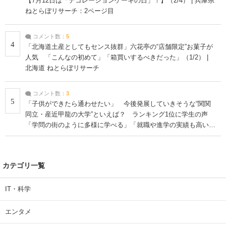
【7月12日は「デコレーションケーキの日」！】（2/4） | 兵庫県
ねとらぼリサーチ：2ページ目
コメント数：
5
4
「北海道土産としてもセンス抜群」六花亭の“店舗限定”お菓子が
人気 「こんなの初めて」「箱買いするべきだった」（1/2） |
北海道 ねとらぼリサーチ
コメント数：
3
5
「子供ができたら通わせたい」 今後発展していきそうな“関関
同立・産近甲龍の大学”といえば？ ランキング1位に学生の声
「学問の街のように多様に学べる」「就職や進学の実績も高い」
| 大学 ねとらぼリサーチ
カテゴリ一覧
IT・科学
エンタメ