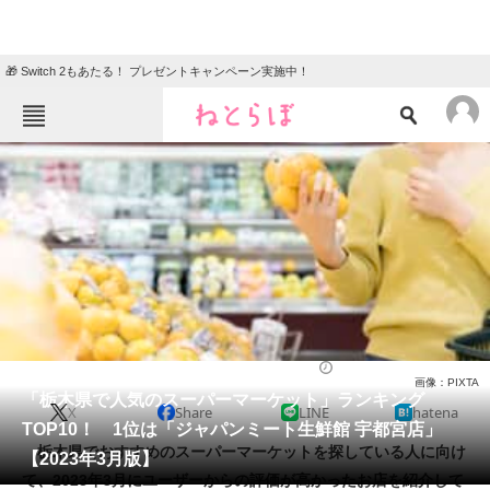
🎁 Switch 2もあたる！ プレゼントキャンペーン実施中！
ねとらぼメニュー
TOP
ニュース
エンタメ
クイズ
グルメ
地域
住まい
教育・育児
動物
リサーチ
スーパーマーケット
2023/03/05 08:50（公開）
画像：PIXTA
会員記事
「栃木県で人気のスーパーマーケット」ランキング
X
Share
LINE
hatena
TOP10！ 1位は「ジャパンミート生鮮館 宇都宮店」
メディア
栃木県でおすすめのスーパーマーケットを探している人に向け
【2023年3月版】
て、2023年3月にユーザーからの評価が高かったお店を紹介して
注目記事を集めた総合ページ