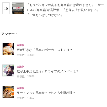
「もうパッキンのあるお弁当箱には戻れません」 サー
10
モスの“弁当箱”が高評価 「想像以上に洗いやすい」
「ご飯もへばりつかない」
アンケート
実施中
声が好きな「日本のボーカリスト」は？
回答数：49509
実施中
歌が上手だと思うホロライブのメンバーは？
回答数：23876
実施中
ラーメンって日本食？それとも中華料理？
回答数：19657