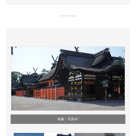
企業向けIT製品の総合サイト
advertisement
IT製品の技術・比較・事例
製造業のIT導入・活用を支援
モノづくり技術者専門サイト
エレクトロニクス専門サイト
電子設計の基本と応用
エネルギーの専門メディア
建設×テクノロジーの最前線
ちょっと気になるネットの話題
画像：
写真AC