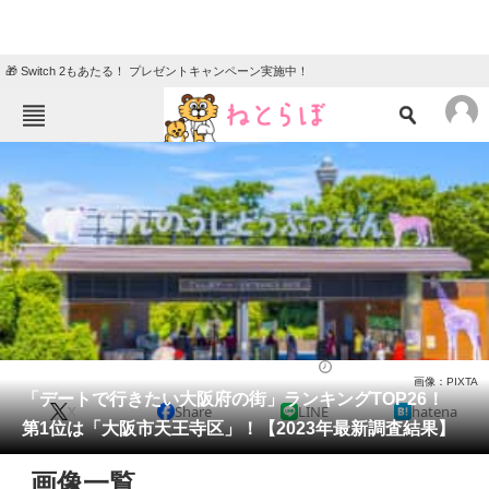
🎁 Switch 2もあたる！ プレゼントキャンペーン実施中！
ねとらぼメニュー
TOP
ニュース
エンタメ
クイズ
グルメ
地域
住まい
教育・育児
動物
リサーチ
ライフ
2023/03/06 14:35（公開）
画像：PIXTA
会員記事
「デートで行きたい大阪府の街」ランキングTOP26！
X
Share
LINE
hatena
第1位は「大阪市天王寺区」！【2023年最新調査結果】
メディア
画像一覧
注目記事を集めた総合ページ