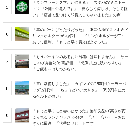
「タンブラーとスマホが収まる」 スタバの“ミニトー
5
ト”に「2個目の購入です」「夏らしく涼しげ、そして軽
い」「店舗で見つけて即購入しちゃいました」の声
「車のバーにぴったりだった」 3COINSの“スマホ＆ド
6
リンクホルダー”が大好評 「ドリンクホルダーが二つ
あって便利」「もっと早く買えばよかった」
「もうパッキンのあるお弁当箱には戻れません」 サー
7
モスの“弁当箱”が高評価 「想像以上に洗いやすい」
「ご飯もへばりつかない」
「車に常備しました」 カインズの“1980円クーラーバ
8
ッグ”が評判 「ちょうどいい大きさ」「保冷剤を止め
るベルトが良い」
「もっと早くに出会いたかった」無印良品の“高さが変
9
えられるランチバッグ”が好評 「スープジャー＋おに
ぎりに最適」「洗替にリピートです」