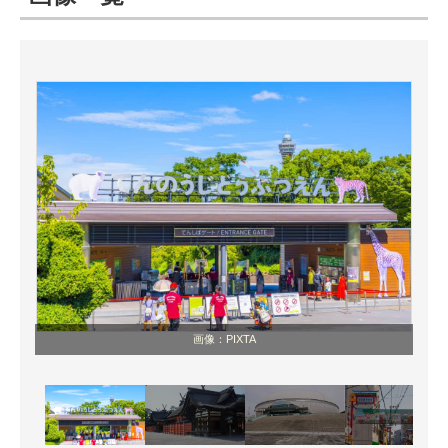
ITの今と未来を見通す
スマホと通信の最新トレンド
進化するPCとデバイスの未来
好きが集まる 比べて選べる
ビジネスと働き方のヒント
AI活用のいまが分かる
企業ITのトレンドを詳説
画像：PIXTA
経営リーダーのコミュニティ
マーケ×ITの今がよく分かる
ITエンジニア向け専門サイト