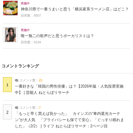
実施中
神奈川県で一番うまいと思う「横浜家系ラーメン店」はどこ？
回答数：8507
実施中
唯一無二の歌声だと思うボーカリストは？
回答数：8104
コメントランキング
コメント数：
21
1
一番好きな「韓国の男性俳優」は？【2026年版・人気投票実施
中】 | 芸能人 ねとらぼリサーチ
コメント数：
7
2
「もっと早く買えば良かった」 カインズの“車内遮光カーテ
ン”が大人気 「プライバシーも保てて安心」「ぐっすり眠れま
した」（2/2） | ライフ ねとらぼリサーチ：2ページ目