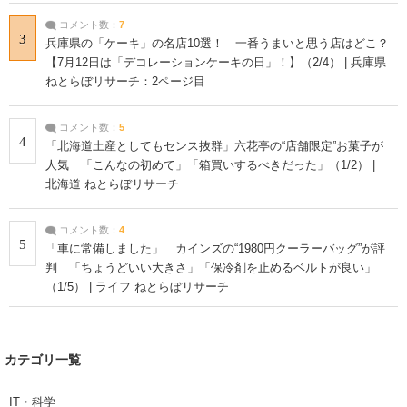
コメント数：
7
3
兵庫県の「ケーキ」の名店10選！ 一番うまいと思う店はどこ？
【7月12日は「デコレーションケーキの日」！】（2/4） | 兵庫県
ねとらぼリサーチ：2ページ目
コメント数：
5
4
「北海道土産としてもセンス抜群」六花亭の“店舗限定”お菓子が
人気 「こんなの初めて」「箱買いするべきだった」（1/2） |
北海道 ねとらぼリサーチ
コメント数：
4
5
「車に常備しました」 カインズの“1980円クーラーバッグ”が評
判 「ちょうどいい大きさ」「保冷剤を止めるベルトが良い」
（1/5） | ライフ ねとらぼリサーチ
カテゴリ一覧
IT・科学