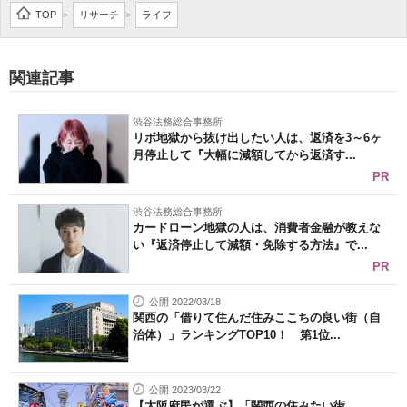
TOP
リサーチ
ライフ
>
>
関連記事
渋谷法務総合事務所
リボ地獄から抜け出したい人は、返済を3～6ヶ
月停止して『大幅に減額してから返済す...
PR
渋谷法務総合事務所
カードローン地獄の人は、消費者金融が教えな
い『返済停止して減額・免除する方法』で...
PR
公開 2022/03/18
関西の「借りて住んだ住みここちの良い街（自
治体）」ランキングTOP10！ 第1位...
公開 2023/03/22
【大阪府民が選ぶ】「関西の住みたい街