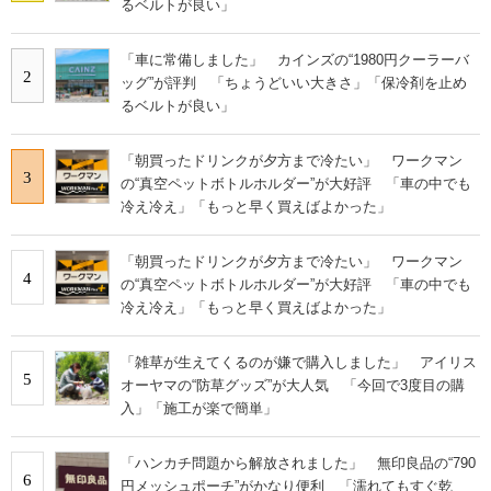
るベルトが良い」
「車に常備しました」 カインズの“1980円クーラーバ
2
ッグ”が評判 「ちょうどいい大きさ」「保冷剤を止め
るベルトが良い」
「朝買ったドリンクが夕方まで冷たい」 ワークマン
3
の“真空ペットボトルホルダー”が大好評 「車の中でも
冷え冷え」「もっと早く買えばよかった」
「朝買ったドリンクが夕方まで冷たい」 ワークマン
4
の“真空ペットボトルホルダー”が大好評 「車の中でも
冷え冷え」「もっと早く買えばよかった」
「雑草が生えてくるのが嫌で購入しました」 アイリス
5
オーヤマの“防草グッズ”が大人気 「今回で3度目の購
入」「施工が楽で簡単」
「ハンカチ問題から解放されました」 無印良品の“790
6
円メッシュポーチ”がかなり便利 「濡れてもすぐ乾