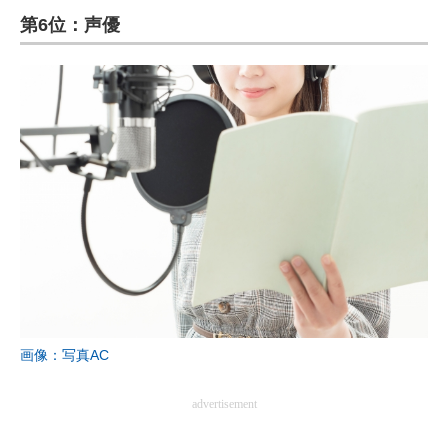
第6位：声優
ITの今と未来を見通す
スマホと通信の最新トレンド
進化するPCとデバイスの未来
好きが集まる 比べて選べる
ビジネスと働き方のヒント
AI活用のいまが分かる
企業ITのトレンドを詳説
経営リーダーのコミュニティ
画像：写真AC
マーケ×ITの今がよく分かる
advertisement
ITエンジニア向け専門サイト