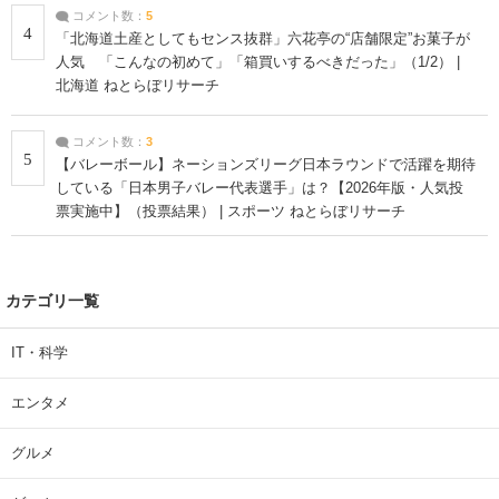
コメント数：
5
4
「北海道土産としてもセンス抜群」六花亭の“店舗限定”お菓子が
人気 「こんなの初めて」「箱買いするべきだった」（1/2） |
北海道 ねとらぼリサーチ
コメント数：
3
5
【バレーボール】ネーションズリーグ日本ラウンドで活躍を期待
している「日本男子バレー代表選手」は？【2026年版・人気投
票実施中】（投票結果） | スポーツ ねとらぼリサーチ
カテゴリ一覧
IT・科学
エンタメ
グルメ