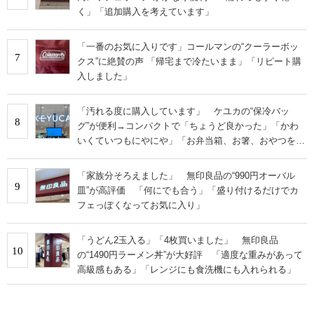
く」「追加購入を考えています」
「一番のお気に入りです」コールマンの“クーラーボッ
7
クス”に絶賛の声 「帰宅まで冷たいまま」「リピート購
入しました」
「汚れる度に購入しています」 ケユカの“保冷バッ
8
グ”が便利→コンパクトで「ちょうど良かった」「かわ
いくていつもにやにや」「お弁当箱、お箸、おやつを入
れるのに十分」
「家族分そろえました」 無印良品の“990円オーバル
9
皿”が高評価 「何にでも合う」「盛り付けるだけでカ
フェっぽくなってお気に入り」
「うどん2玉入る」「4枚買いました」 無印良品
10
の“1490円ラーメン丼”が大好評 「適度な重みがあって
高級感もある」「レンジにも食洗機にも入れられる」