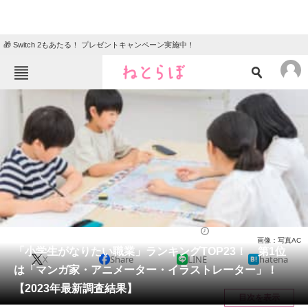
🎁 Switch 2もあたる！ プレゼントキャンペーン実施中！
ねとらぼメニュー
TOP
ニュース
エンタメ
クイズ
グルメ
地域
住まい
教育・育児
動物
リサーチ
ライフ
2023/03/08 08:15（公開）
画像：写真AC
会員記事
「小学生がなりたい職業」ランキングTOP23！ 第1位
X
Share
LINE
hatena
は「マンガ家・アニメーター・イラストレーター」！
メディア
【2023年最新調査結果】
目次を表示
注目記事を集めた総合ページ