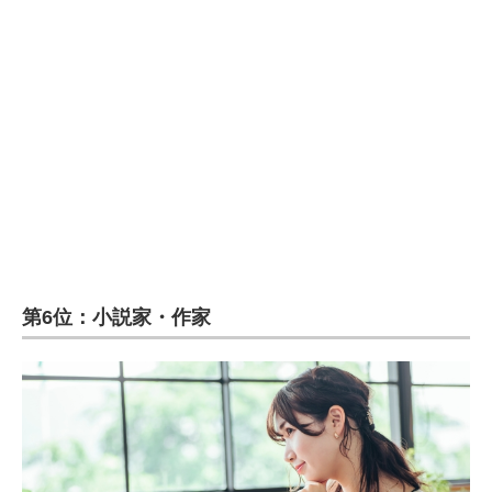
企業向けIT製品の総合サイト
IT製品の技術・比較・事例
製造業のIT導入・活用を支援
モノづくり技術者専門サイト
エレクトロニクス専門サイト
電子設計の基本と応用
エネルギーの専門メディア
第6位：小説家・作家
建設×テクノロジーの最前線
ちょっと気になるネットの話題