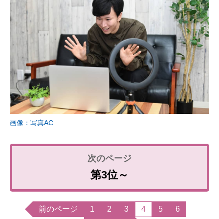
画像：写真AC
第3位～
前のページ
1
2
3
4
5
6