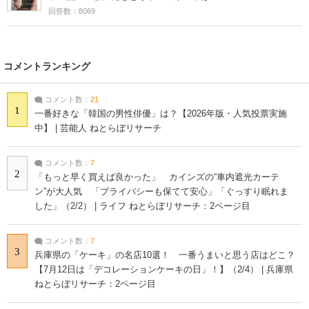
回答数：8069
コメントランキング
コメント数：
21
1
一番好きな「韓国の男性俳優」は？【2026年版・人気投票実施
中】 | 芸能人 ねとらぼリサーチ
コメント数：
7
2
「もっと早く買えば良かった」 カインズの“車内遮光カーテ
ン”が大人気 「プライバシーも保てて安心」「ぐっすり眠れま
した」（2/2） | ライフ ねとらぼリサーチ：2ページ目
コメント数：
7
3
兵庫県の「ケーキ」の名店10選！ 一番うまいと思う店はどこ？
【7月12日は「デコレーションケーキの日」！】（2/4） | 兵庫県
ねとらぼリサーチ：2ページ目