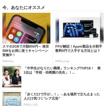
今、あなたにオススメ
スマホ2GBで月額850円～ 格安
FPが解説！Apple製品を分割手
SIMをお得に使うキャンペーン
数料0円で入手する方法とは？
実施中！
PR(IIJmio)
PR(Fav-Log)
「中学生がなりたい職業」ランキングTOP18！ 第
1位は「学校・幼稚園の先生」！...
「歩くだけで汗が…！」→ある場所で立ち止まった
人だけ気づく“レア広告”
PR(ねとらぼ)