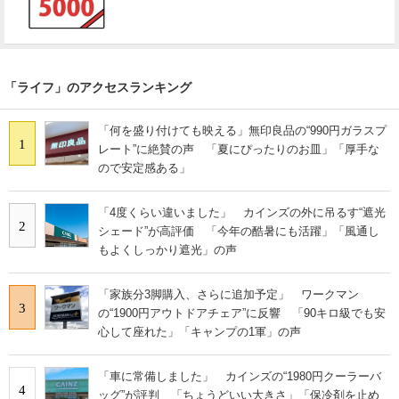
「ライフ」のアクセスランキング
「何を盛り付けても映える」無印良品の“990円ガラスプ
1
レート”に絶賛の声 「夏にぴったりのお皿」「厚手な
ので安定感ある」
「4度くらい違いました」 カインズの外に吊るす“遮光
2
シェード”が高評価 「今年の酷暑にも活躍」「風通し
もよくしっかり遮光」の声
「家族分3脚購入、さらに追加予定」 ワークマン
3
の“1900円アウトドアチェア”に反響 「90キロ級でも安
心して座れた」「キャンプの1軍」の声
「車に常備しました」 カインズの“1980円クーラーバ
4
ッグ”が評判 「ちょうどいい大きさ」「保冷剤を止め