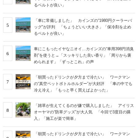
るベルトが良い」
「車に常備しました」 カインズの“1980円クーラーバ
5
ッグ”が評判 「ちょうどいい大きさ」「保冷剤を止め
るベルトが良い」
車にこもったイヤなニオイ…カインズの“車用398円消臭
6
剤”を使うと→「スッキリした良い香り」「周りから褒
められます」「ずっとこれ」の声
「朝買ったドリンクが夕方まで冷たい」 ワークマン
7
の“真空ペットボトルホルダー”が大好評 「車の中でも
冷え冷え」「もっと早く買えばよかった」
「雑草が生えてくるのが嫌で購入しました」 アイリス
8
オーヤマの“防草グッズ”が大人気 「今回で3度目の購
入」「施工が楽で簡単」
「朝買ったドリンクが夕方まで冷たい」 ワークマン