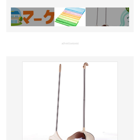
advertisement