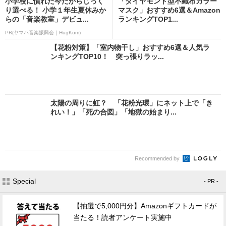
小学校に慣れた今だからじっく
「ダイヤモンド型不織布カラー
り選べる！ 小学１年生夏休みか
マスク」おすすめ6選＆Amazon
らの「音楽教室」デビュ...
ランキングTOP1...
PR(ヤマハ音楽振興会｜HugKum)
【花粉対策】「室内物干し」おすすめ6選＆人気ラ
ンキングTOP10！ 突っ張りラッ...
太陽の周りに虹？ 「花粉光環」にネット上で「き
れい！」「死の合図」「地獄の始まり...
Recommended by
Special
- PR -
【抽選で5,000円分】Amazonギフトカードが
当たる！読者アンケート実施中