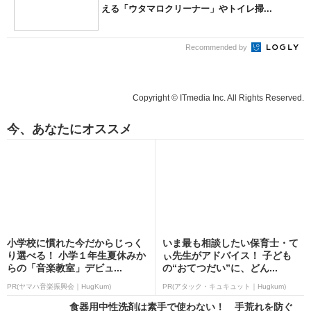
える「ウタマロクリーナー」やトイレ掃...
Recommended by
Copyright © ITmedia Inc. All Rights Reserved.
今、あなたにオススメ
小学校に慣れた今だからじっく
いま最も相談したい保育士・て
り選べる！ 小学１年生夏休みか
ぃ先生がアドバイス！ 子ども
らの「音楽教室」デビュ...
の“おてつだい”に、どん...
PR(ヤマハ音楽振興会｜HugKum)
PR(アタック・キュキュット｜Hugkum)
食器用中性洗剤は素手で使わない！ 手荒れを防ぐ