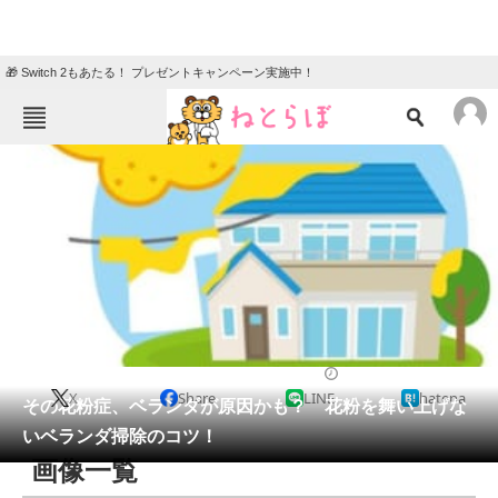
🎁 Switch 2もあたる！ プレゼントキャンペーン実施中！
ねとらぼメニュー
TOP
ニュース
エンタメ
クイズ
グルメ
地域
住まい
教育・育児
動物
リサーチ
ライフ
2021/03/06 11:50（公開）
X
Share
LINE
hatena
会員記事
その花粉症、ベランダが原因かも？ 花粉を舞い上げな
いベランダ掃除のコツ！
メディア
画像一覧
注目記事を集めた総合ページ