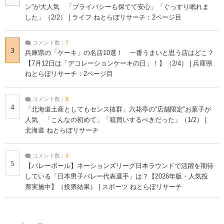
ン”が大人気 「プライバシーも保てて安心」「ぐっすり眠れま
した」（2/2） | ライフ ねとらぼリサーチ：2ページ目
コメント数：
7
3
兵庫県の「ケーキ」の名店10選！ 一番うまいと思う店はどこ？
【7月12日は「デコレーションケーキの日」！】（2/4） | 兵庫県
ねとらぼリサーチ：2ページ目
コメント数：
5
4
「北海道土産としてもセンス抜群」六花亭の“店舗限定”お菓子が
人気 「こんなの初めて」「箱買いするべきだった」（1/2） |
北海道 ねとらぼリサーチ
コメント数：
3
5
【バレーボール】ネーションズリーグ日本ラウンドで活躍を期待
している「日本男子バレー代表選手」は？【2026年版・人気投
票実施中】（投票結果） | スポーツ ねとらぼリサーチ