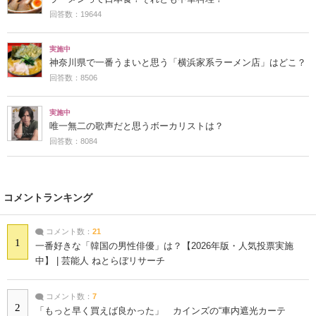
回答数：19644
実施中
神奈川県で一番うまいと思う「横浜家系ラーメン店」はどこ？
回答数：8506
実施中
唯一無二の歌声だと思うボーカリストは？
回答数：8084
コメントランキング
コメント数：
21
1
一番好きな「韓国の男性俳優」は？【2026年版・人気投票実施
中】 | 芸能人 ねとらぼリサーチ
コメント数：
7
2
「もっと早く買えば良かった」 カインズの“車内遮光カーテ