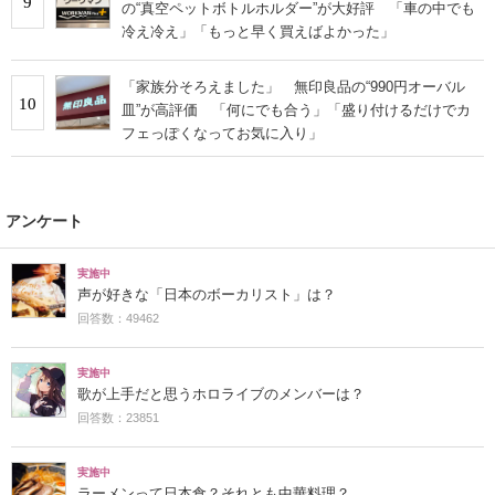
9
の“真空ペットボトルホルダー”が大好評 「車の中でも
冷え冷え」「もっと早く買えばよかった」
「家族分そろえました」 無印良品の“990円オーバル
10
皿”が高評価 「何にでも合う」「盛り付けるだけでカ
フェっぽくなってお気に入り」
アンケート
実施中
声が好きな「日本のボーカリスト」は？
回答数：49462
実施中
歌が上手だと思うホロライブのメンバーは？
回答数：23851
実施中
ラーメンって日本食？それとも中華料理？