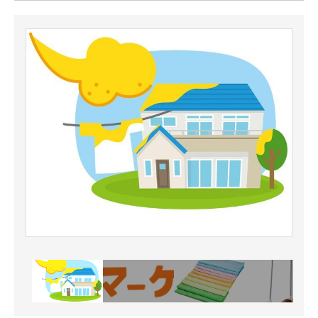
ITの今と未来を見通す
スマホと通信の最新トレンド
進化するPCとデバイスの未来
好きが集まる 比べて選べる
ビジネスと働き方のヒント
AI活用のいまが分かる
企業ITのトレンドを詳説
経営リーダーのコミュニティ
マーケ×ITの今がよく分かる
ITエンジニア向け専門サイト