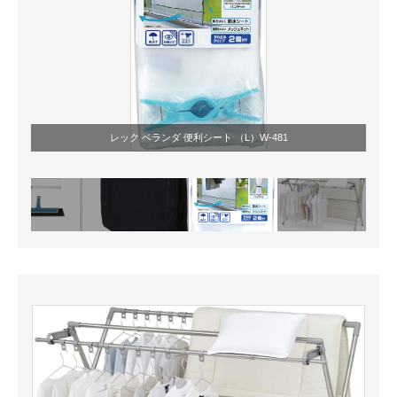
レック ベランダ 便利シート （L）W-481