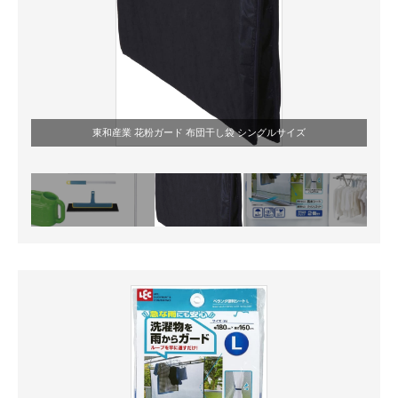
東和産業 花粉ガード 布団干し袋 シングルサイズ