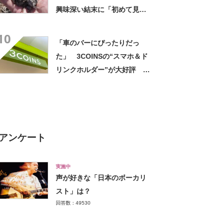
興味深い結末に「初めて見
た」「こんなデカくなん
10
の？」投稿者に話を聞いた
「車のバーにぴったりだっ
た」 3COINSの“スマホ＆ド
リンクホルダー”が大好評
「ドリンクホルダーが二つあ
って便利」「もっと早く買え
ばよかった」
アンケート
実施中
声が好きな「日本のボーカリ
スト」は？
回答数：49530