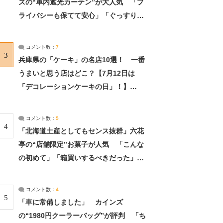
ズの“車内遮光カーテン”が大人気 「プ
ライバシーも保てて安心」「ぐっすり眠
れました」（2/2） | ライフ ねとらぼリ
サーチ：2ページ目
コメント数：
7
3
兵庫県の「ケーキ」の名店10選！ 一番
うまいと思う店はどこ？【7月12日は
「デコレーションケーキの日」！】
（2/4） | 兵庫県 ねとらぼリサーチ：2ペ
ージ目
コメント数：
5
4
「北海道土産としてもセンス抜群」六花
亭の“店舗限定”お菓子が人気 「こんな
の初めて」「箱買いするべきだった」
（1/2） | 北海道 ねとらぼリサーチ
コメント数：
4
5
「車に常備しました」 カインズ
の“1980円クーラーバッグ”が評判 「ち