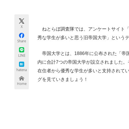
モノづくり技術者専門サイト
エレクトロ
X
ねとらぼ調査隊では、アンケートサイト「
ちょっと気になるネットの話題
秀な学生が多いと思う旧帝国大学」という
Share
帝国大学とは、1886年に公布された「帝
LINE
内に合計7つの帝国大学が設立されました。
hatena
在住者から優秀な学生が多いと支持されて
グを見ていきましょう！
Home