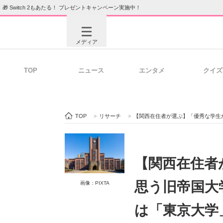
🎁 Switch 2もあたる！ プレゼントキャンペーン実施中！
メディア
TOP
ニュース
エンタメ
クイズ
注目記事を集めた総合ページ
ITの今
TOP
>
リサーチ
>
【関西在住者が選ぶ】「優秀な学生が多い
ビジネスと働き方のヒント
AI活用
【関西在住者
思う旧帝国大
ITエンジニア向け専門サイト
企業向けI
画像：PIXTA
は「東京大学