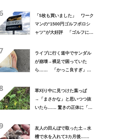
よかった」「そういう使い道
6
もあったのか」
「5枚も買いました」 ワーク
マンの“1500円ゴルフポロシ
ャツ”が大好評 「ゴルフにも
普段使いにも最適」「汗をか
7
いてもすぐ乾く」「全てに大
ライブに行く道中でサンダル
満足しています」
が崩壊→裸足で困っていた
ら…… 「かっこ良すぎ」ま
さかの展開に感動「こういう
8
人に私もなりたい」
草刈り中に見つけた葉っぱ
→「まさかな」と思いつつ抜
いたら…… 驚きの正体に「お
宝やね」「生命力すごい」
9
友人の田んぼで取った土→水
槽で水を入れて3カ月後……