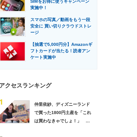
SIMをお得に使うキャンペーン
門メディア
建設×テクノロジーの最前線
実施中！
スマホの写真／動画をもう一段
安全に 買い切りクラウドストレ
ージ
【抽選で5,000円分】Amazonギ
フトカードが当たる！読者アン
ケート実施中
アクセスランキング
1
仲里依紗、ディズニーランド
で買った1800円土産を「これ
は買わなきゃでしょ！」
「すっごい上手お買い物」と