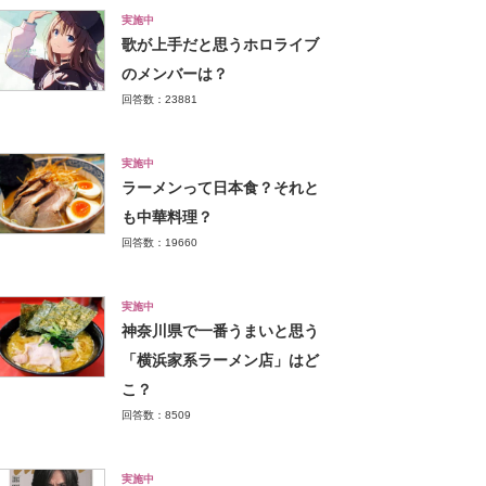
実施中
歌が上手だと思うホロライブ
のメンバーは？
回答数：23881
実施中
ラーメンって日本食？それと
も中華料理？
回答数：19660
実施中
神奈川県で一番うまいと思う
「横浜家系ラーメン店」はど
こ？
回答数：8509
実施中