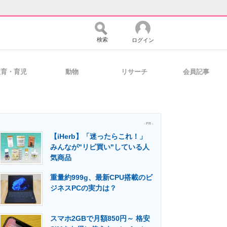
検索
ログイン
教育・育児
動物
リサーチ
会員記事
バイスの未来
好きが集まる 比べて選べる
- PR -
【iHerb】「迷ったらこれ！」
コミュニティ
マーケ×ITの今がよく分かる
みんなが"リピ買い"している人
気商品
重量約999g、最新CPU搭載のビ
・活用を支援
ジネスPCの実力は？
スマホ2GBで月額850円～ 格安