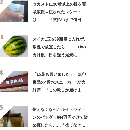
2
自画自賛
セカストに50着以上の服を買
取依頼→渡されたレシート
は…… 「支払いまで何日か
待たされた」衝撃的な光景に
3
「この値段はヤバすぎ」
スイカ1玉を冷蔵庫に入れず、
常温で放置したら…… 1年8
カ月後、目を疑う光景に「ヤ
バいヤバいヤバい」「えっ、
4
こんな姿に……!?」
「15足も買いました」 無印
良品の“撥水スニーカー”が大
好評 「この靴しか履けませ
ん」「本当に疲れにくい」
5
「一生買い続けます」
使えなくなったルイ・ヴィト
ンのバッグ→約4万円かけて染
め直したら……「捨てなきゃ