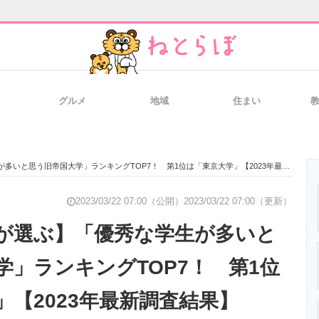
グルメ
地域
住まい
と未来を見通す
スマホと通信の最新トレンド
進化するPCとデ
と思う旧帝国大学」ランキングTOP7！ 第1位は「東京大学」【2023年最新調査結果】
のいまが分かる
企業ITのトレンドを詳説
経営リーダーの
2023/03/22 07:00（公開）
2023/03/22 07:00（更新）
が選ぶ】「優秀な学生が多いと
学」ランキングTOP7！ 第1位
T製品の総合サイト
IT製品の技術・比較・事例
製造業のIT導入
」【2023年最新調査結果】