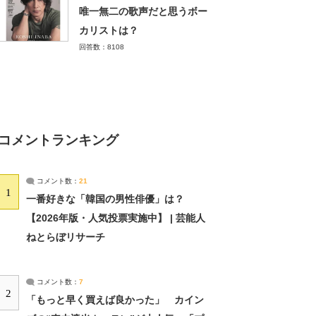
唯一無二の歌声だと思うボー
カリストは？
回答数：8108
コメントランキング
コメント数：
21
1
一番好きな「韓国の男性俳優」は？
【2026年版・人気投票実施中】 | 芸能人
ねとらぼリサーチ
コメント数：
7
2
「もっと早く買えば良かった」 カイン