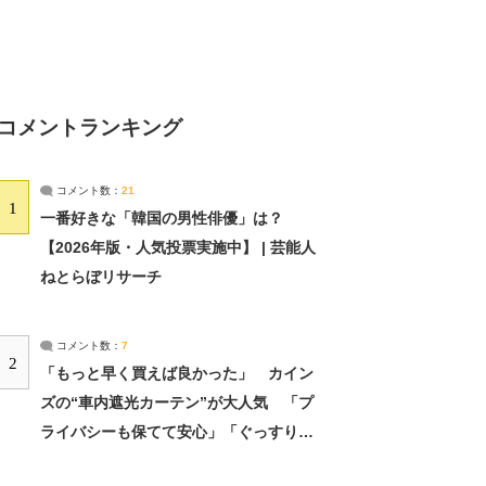
コメントランキング
コメント数：
21
1
一番好きな「韓国の男性俳優」は？
【2026年版・人気投票実施中】 | 芸能人
ねとらぼリサーチ
コメント数：
7
2
「もっと早く買えば良かった」 カイン
ズの“車内遮光カーテン”が大人気 「プ
ライバシーも保てて安心」「ぐっすり眠
れました」（2/2） | ライフ ねとらぼリ