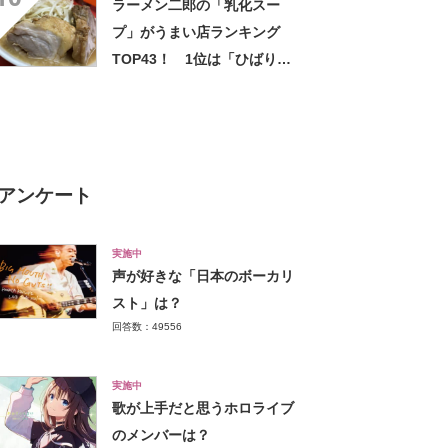
ラーメン二郎の「乳化スー
プ」がうまい店ランキング
TOP43！ 1位は「ひばりヶ
丘駅前店」【2022年最新調査
結果】
アンケート
実施中
声が好きな「日本のボーカリ
スト」は？
回答数：49556
実施中
歌が上手だと思うホロライブ
のメンバーは？