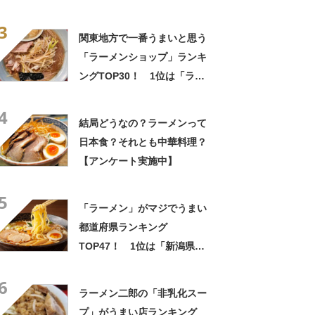
年8月15日時点の評価／ラー
3
メンデータベース】
関東地方で一番うまいと思う
「ラーメンショップ」ランキ
ングTOP30！ 1位は「ラー
メンショップ 牛久結束店」
4
【2024年11月8日時点】
結局どうなの？ラーメンって
日本食？それとも中華料理？
【アンケート実施中】
5
「ラーメン」がマジでうまい
都道府県ランキング
TOP47！ 1位は「新潟県」
【7月11日はラーメンの日】
6
ラーメン二郎の「非乳化スー
プ」がうまい店ランキング