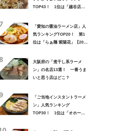
TOP43！ 1位は「越谷店」
【2022年最新調査結果】
7
「愛知の醤油ラーメン店」人
気ランキングTOP20！ 第1
位は「らぁ麺 紫陽花」【2023
年5月10日時点の評価／ラー
8
メンデータベース】
大阪府の「煮干し系ラーメ
ン」の名店13選！ 一番うま
いと思う店はどこ？
9
「ご当地インスタントラーメ
ン」人気ランキング
TOP30！ 1位は「オホーツ
クの塩ラーメン（北海道）」
10
【やかん亭／2019～2020年】