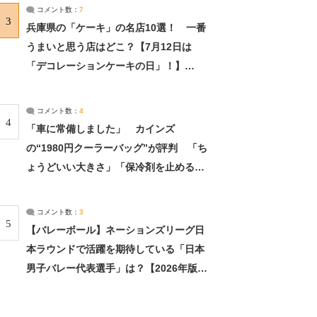
サーチ：2ページ目
コメント数：
7
3
兵庫県の「ケーキ」の名店10選！ 一番
うまいと思う店はどこ？【7月12日は
「デコレーションケーキの日」！】
（2/4） | 兵庫県 ねとらぼリサーチ：2ペ
ージ目
コメント数：
4
4
「車に常備しました」 カインズ
の“1980円クーラーバッグ”が評判 「ち
ょうどいい大きさ」「保冷剤を止めるベ
ルトが良い」（1/5） | ライフ ねとらぼ
リサーチ
コメント数：
3
5
【バレーボール】ネーションズリーグ日
本ラウンドで活躍を期待している「日本
男子バレー代表選手」は？【2026年版・
人気投票実施中】（投票結果） | スポー
ツ ねとらぼリサーチ