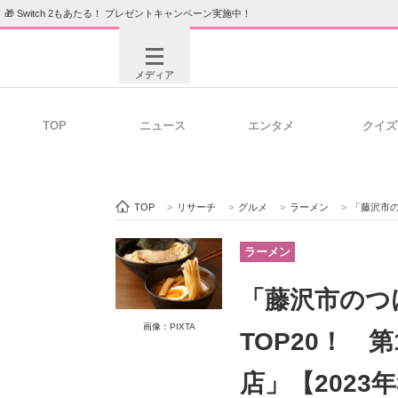
🎁 Switch 2もあたる！ プレゼントキャンペーン実施中！
メディア
TOP
ニュース
エンタメ
クイズ
注目記事を集めた総合ページ
ITの今
TOP
>
リサーチ
>
グルメ
>
ラーメン
>
「藤沢市のつけ麺
ビジネスと働き方のヒント
AI活用
ラーメン
「藤沢市のつ
ITエンジニア向け専門サイト
企業向けI
画像：PIXTA
TOP20！ 
店」【2023