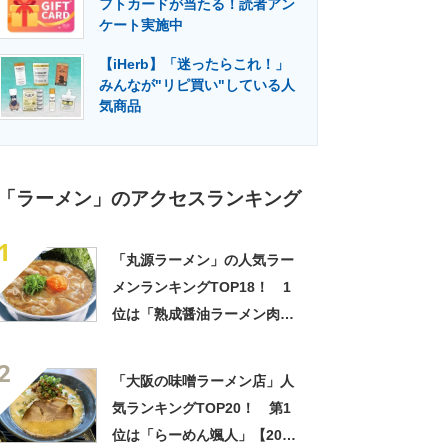
フトカードが当たる！読者アン
門メディア
建設×テクノロジーの最前線
ケート実施中
【iHerb】「迷ったらこれ！」
みんなが"リピ買い"している人
気商品
「ラーメン」のアクセスランキング
1
「丸源ラーメン」の人気ラー
メンランキングTOP18！ 1
位は「熟成醤油ラーメン肉そ
ば」【2023年最新調査結果】
2
「大阪の味噌ラーメン店」人
気ランキングTOP20！ 第1
位は「らーめん颯人」【2022