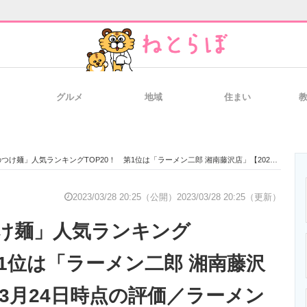
グルメ
地域
住まい
と未来を見通す
スマホと通信の最新トレンド
進化するPCとデ
」人気ランキングTOP20！ 第1位は「ラーメン二郎 湘南藤沢店」【2023年3月24日時点の評価／ラーメンデータベース】
のいまが分かる
企業ITのトレンドを詳説
経営リーダーの
2023/03/28 20:25（公開）
2023/03/28 20:25（更新）
け麺」人気ランキング
T製品の総合サイト
IT製品の技術・比較・事例
製造業のIT導入
第1位は「ラーメン二郎 湘南藤沢
年3月24日時点の評価／ラーメン