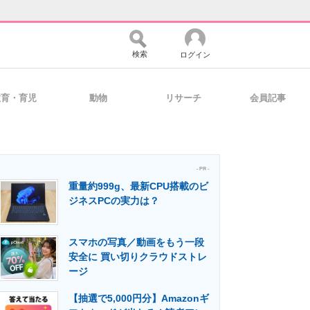
検索
ログイン
教育・育児
動物
リサーチ
会員記事
バイスの未来
好きが集まる 比べて選べる
- PR -
重量約999g、最新CPU搭載のビ
コミュニティ
マーケ×ITの今がよく分かる
ジネスPCの実力は？
スマホの写真／動画をもう一段
・活用を支援
安全に 買い切りクラウドストレ
ージ
【抽選で5,000円分】Amazonギ