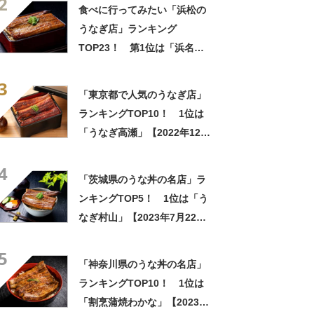
2
食べに行ってみたい「浜松の
うなぎ店」ランキング
TOP23！ 第1位は「浜名湖
うなぎ 丸浜」【2025年最新調
3
査結果】
「東京都で人気のうなぎ店」
ランキングTOP10！ 1位は
「うなぎ高瀬」【2022年12月
版】
4
「茨城県のうな丼の名店」ラ
ンキングTOP5！ 1位は「う
なぎ村山」【2023年7月22日
時点／SARAH】
5
「神奈川県のうな丼の名店」
ランキングTOP10！ 1位は
「割烹蒲焼わかな」【2023年