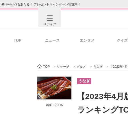
🎁 Switch 2もあたる！ プレゼントキャンペーン実施中！
メディア
TOP
ニュース
エンタメ
クイズ
注目記事を集めた総合ページ
ITの今
TOP
>
リサーチ
>
グルメ
>
うなぎ
>
【2023年
ビジネスと働き方のヒント
AI活用
うなぎ
【2023年
ITエンジニア向け専門サイト
企業向けI
画像：PIXTA
ランキングTO