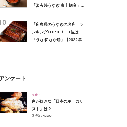
「炭火焼うなぎ 東山物産」
【2022年8月版】
10
「広島県のうなぎの名店」ラ
ンキングTOP10！ 1位は
「うなぎ なか勝」【2022年8
月版】
アンケート
実施中
声が好きな「日本のボーカリ
スト」は？
回答数：49509