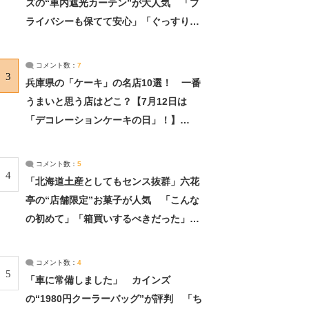
ズの“車内遮光カーテン”が大人気 「プ
ライバシーも保てて安心」「ぐっすり眠
れました」（2/2） | ライフ ねとらぼリ
サーチ：2ページ目
コメント数：
7
3
兵庫県の「ケーキ」の名店10選！ 一番
うまいと思う店はどこ？【7月12日は
「デコレーションケーキの日」！】
（2/4） | 兵庫県 ねとらぼリサーチ：2ペ
ージ目
コメント数：
5
4
「北海道土産としてもセンス抜群」六花
亭の“店舗限定”お菓子が人気 「こんな
の初めて」「箱買いするべきだった」
（1/2） | 北海道 ねとらぼリサーチ
コメント数：
4
5
「車に常備しました」 カインズ
の“1980円クーラーバッグ”が評判 「ち