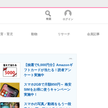
検索
ログイン
教育・育児
動物
リサーチ
会員記事
バイスの未来
好きが集まる 比べて選べる
- PR -
【抽選で5,000円分】Amazonギ
コミュニティ
マーケ×ITの今がよく分かる
フトカードが当たる！読者アン
ケート実施中
スマホ2GBで月額850円～ 格安
・活用を支援
SIMをお得に使うキャンペーン
実施中！
スマホの写真／動画をもう一段