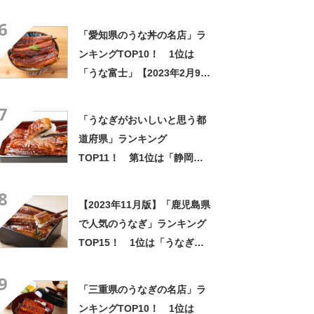
4月7日時点／SARAH】
6
「愛知県のうな丼の名店」ラ
ンキングTOP10！ 1位は
「うな富士」【2023年2月9日
時点／SARAH】
7
「うなぎがおいしいと思う都
道府県」ランキング
TOP11！ 第1位は「静岡
県」【2023年最新投票結果】
8
【2023年11月版】「鹿児島県
で人気のうなぎ」ランキング
TOP15！ 1位は「うなぎ料
理 よし宗」
9
「三重県のうなぎの名店」ラ
ンキングTOP10！ 1位は