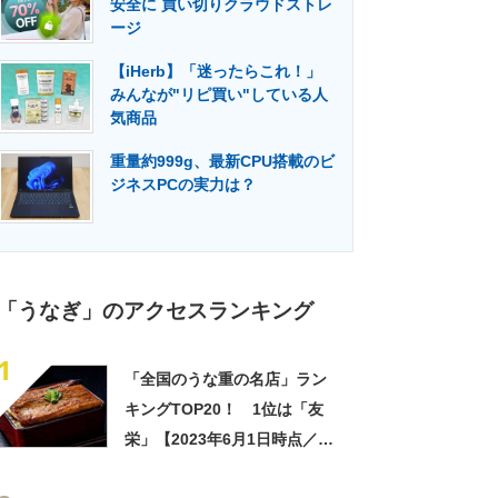
安全に 買い切りクラウドストレ
門メディア
建設×テクノロジーの最前線
ージ
【iHerb】「迷ったらこれ！」
みんなが"リピ買い"している人
気商品
重量約999g、最新CPU搭載のビ
ジネスPCの実力は？
「うなぎ」のアクセスランキング
1
「全国のうな重の名店」ラン
キングTOP20！ 1位は「友
栄」【2023年6月1日時点／
SARAH】