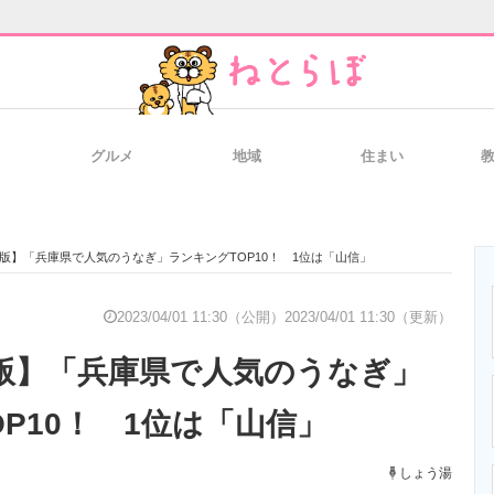
グルメ
地域
住まい
と未来を見通す
スマホと通信の最新トレンド
進化するPCとデ
4月版】「兵庫県で人気のうなぎ」ランキングTOP10！ 1位は「山信」
のいまが分かる
企業ITのトレンドを詳説
経営リーダーの
2023/04/01 11:30（公開）
2023/04/01 11:30（更新）
4月版】「兵庫県で人気のうなぎ」
T製品の総合サイト
IT製品の技術・比較・事例
製造業のIT導入
P10！ 1位は「山信」
しょう湯