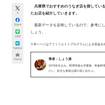
モノづくり技術者専門サイト
エレクトロ
兵庫県でおすすめのうなぎ店を探している人
X
たお店を紹介していきます。
Share
最新データを反映しているので、参考にし
ちょっと気になるネットの話題
しょう。
LINE
※本ページはアフィリエイトプログラムによる収益を
hatena
筆者：しょう湯
Home
1979年生まれ。料理学校を卒業後、和食料
たい。好きな食材は菜の花とめかぶ。