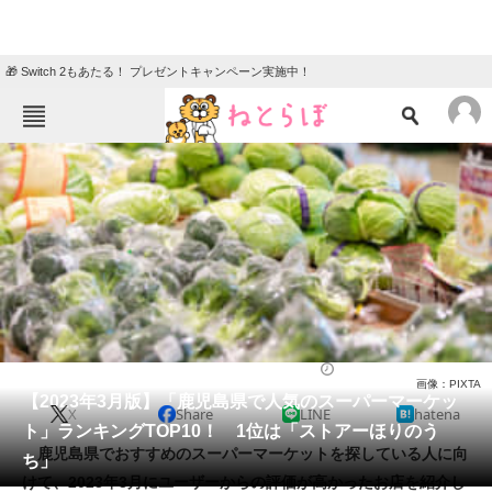
🎁 Switch 2もあたる！ プレゼントキャンペーン実施中！
ねとらぼメニュー
TOP
ニュース
エンタメ
クイズ
グルメ
地域
住まい
教育・育児
動物
リサーチ
スーパーマーケット
2023/03/29 08:00（公開）
画像：PIXTA
会員記事
【2023年3月版】「鹿児島県で人気のスーパーマーケッ
X
Share
LINE
hatena
ト」ランキングTOP10！ 1位は「ストアーほりのう
メディア
鹿児島県でおすすめのスーパーマーケットを探している人に向
ち」
けて、2023年3月にユーザーからの評価が高かったお店を紹介し
注目記事を集めた総合ページ