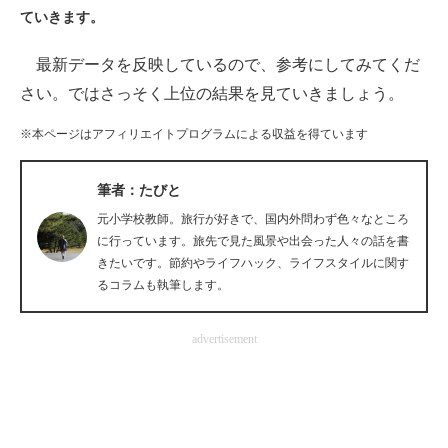
ていきます。
ITの今と未来を見通す
最新データを反映しているので、参考にしてみてくだ
スマホと通信の最新トレンド
さい。ではさっそく上位の結果を見ていきましょう。
進化するPCとデバイスの未来
※本ページはアフィリエイトプログラムによる収益を得ています
好きが集まる 比べて選べる
筆者：たびと
ビジネスと働き方のヒント
元小学校教師。旅行が好きで、国内外問わず色々なところ
に行っています。旅先で見た風景や出会った人々の話を書
AI活用のいまが分かる
きたいです。節約やライフハック、ライフスタイルに関す
るコラムも執筆します。
企業ITのトレンドを詳説
advertisement
経営リーダーのコミュニティ
マーケ×ITの今がよく分かる
ITエンジニア向け専門サイト