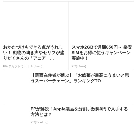
おかたづけもできる点がうれし
スマホ2GBで月額850円～ 格安
い！ 動物の鳴き声やセリフが盛
SIMをお得に使うキャンペーン
りだくさんの「アニア ...
実施中！
PR(タカラトミー｜Hugkum)
PR(IIJmio)
【関西在住者が選ぶ】「お総菜が最高にうまいと思
うスーパーチェーン」ランキングTO...
FPが解説！Apple製品を分割手数料0円で入手する
方法とは？
PR(Fav-Log)