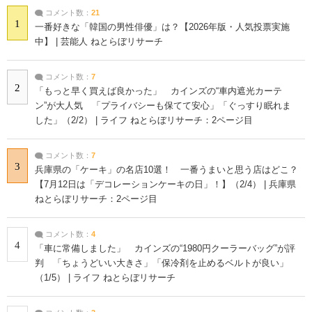
コメント数：
21
1
一番好きな「韓国の男性俳優」は？【2026年版・人気投票実施
中】 | 芸能人 ねとらぼリサーチ
コメント数：
7
2
「もっと早く買えば良かった」 カインズの“車内遮光カーテ
ン”が大人気 「プライバシーも保てて安心」「ぐっすり眠れま
した」（2/2） | ライフ ねとらぼリサーチ：2ページ目
コメント数：
7
3
兵庫県の「ケーキ」の名店10選！ 一番うまいと思う店はどこ？
【7月12日は「デコレーションケーキの日」！】（2/4） | 兵庫県
ねとらぼリサーチ：2ページ目
コメント数：
4
4
「車に常備しました」 カインズの“1980円クーラーバッグ”が評
判 「ちょうどいい大きさ」「保冷剤を止めるベルトが良い」
（1/5） | ライフ ねとらぼリサーチ