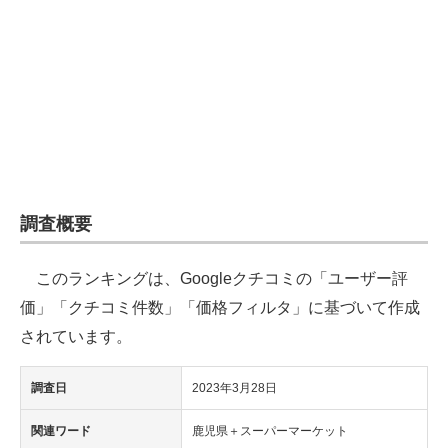
企業向けIT製品の総合サイト
IT製品の技術・比較・事例
製造業のIT導入・活用を支援
モノづくり技術者専門サイト
エレクトロニクス専門サイト
調査概要
電子設計の基本と応用
このランキングは、Googleクチコミの「ユーザー評
エネルギーの専門メディア
価」「クチコミ件数」「価格フィルタ」に基づいて作成
建設×テクノロジーの最前線
されています。
ちょっと気になるネットの話題
調査日
2023年3月28日
関連ワード
鹿児県＋スーパーマーケット