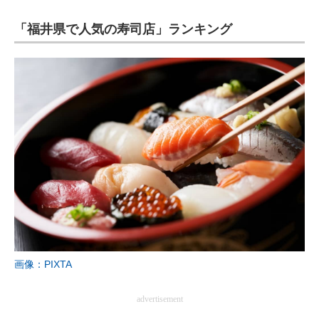
「福井県で人気の寿司店」ランキング
ITの今と未来を見通す
スマホと通信の最新トレンド
進化するPCとデバイスの未来
好きが集まる 比べて選べる
ビジネスと働き方のヒント
AI活用のいまが分かる
企業ITのトレンドを詳説
経営リーダーのコミュニティ
画像：PIXTA
マーケ×ITの今がよく分かる
advertisement
ITエンジニア向け専門サイト