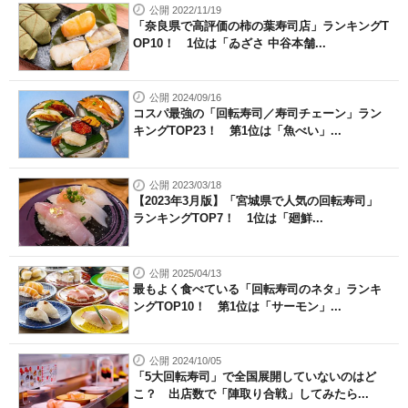
公開 2022/11/19
「奈良県で高評価の柿の葉寿司店」ランキングT
OP10！ 1位は「ゐざさ 中谷本舗...
公開 2024/09/16
コスパ最強の「回転寿司／寿司チェーン」ラン
キングTOP23！ 第1位は「魚べい」...
公開 2023/03/18
【2023年3月版】「宮城県で人気の回転寿司」
ランキングTOP7！ 1位は「廻鮮...
公開 2025/04/13
最もよく食べている「回転寿司のネタ」ランキ
ングTOP10！ 第1位は「サーモン」...
公開 2024/10/05
「5大回転寿司」で全国展開していないのはど
こ？ 出店数で「陣取り合戦」してみたら...