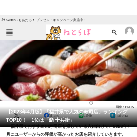
🎁 Switch 2もあたる！ プレゼントキャンペーン実施中！
ねとらぼメニュー
TOP
ニュース
エンタメ
クイズ
グルメ
地域
住まい
教育・育児
動物
リサーチ
寿司
2023/04/02 14:25（公開）
画像：PIXTA
会員記事
【2023年4月版】「福井県で人気の寿司店」ランキング
X
Share
LINE
hatena
TOP10！ 1位は「鮨 十兵衛」
メディア
福井県でおすすめの寿司店を探している人に向けて、2023年4
月にユーザーからの評価が高かったお店を紹介していきます。
注目記事を集めた総合ページ