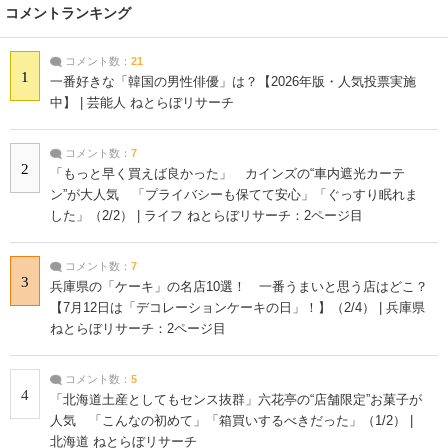
コメントランキング
コメント数：
21
1
一番好きな「韓国の男性俳優」は？【2026年版・人気投票実施
中】 | 芸能人 ねとらぼリサーチ
コメント数：
7
2
「もっと早く買えば良かった」 カインズの“車内遮光カーテ
ン”が大人気 「プライバシーも保てて安心」「ぐっすり眠れま
した」（2/2） | ライフ ねとらぼリサーチ：2ページ目
コメント数：
7
3
兵庫県の「ケーキ」の名店10選！ 一番うまいと思う店はどこ？
【7月12日は「デコレーションケーキの日」！】（2/4） | 兵庫県
ねとらぼリサーチ：2ページ目
コメント数：
5
4
「北海道土産としてもセンス抜群」六花亭の“店舗限定”お菓子が
人気 「こんなの初めて」「箱買いするべきだった」（1/2） |
北海道 ねとらぼリサーチ