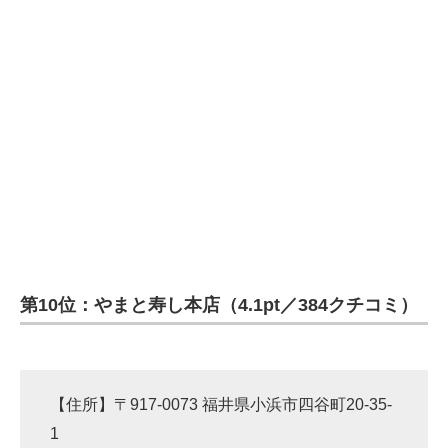
企業向けIT製品の総合サイト
IT製品の技術・比較・事例
製造業のIT導入・活用を支援
モノづくり技術者専門サイト
エレクトロニクス専門サイト
電子設計の基本と応用
エネルギーの専門メディア
第10位：やまと寿し本店（4.1pt／384クチコミ）
建設×テクノロジーの最前線
ちょっと気になるネットの話題
【住所】〒917-0073 福井県小浜市四谷町20-35-
1