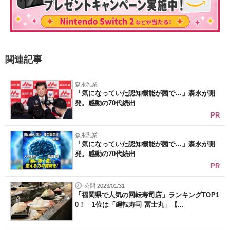
関連記事
森永乳業
「気になっていた認知機能が菌で…」森永が開
発。感動の70代続出
PR
森永乳業
「気になっていた認知機能が菌で…」森永が開
発。感動の70代続出
PR
公開 2023/01/31
「福岡県で人気の回転寿司店」ランキングTOP1
0！ 1位は「廻転寿司 冨士丸」【...