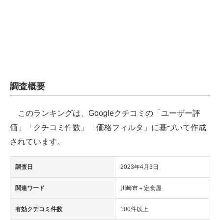
企業向けIT製品の総合サイト
IT製品の技術・比較・事例
製造業のIT導入・活用を支援
モノづくり技術者専門サイト
調査概要
エレクトロニクス専門サイト
このランキングは、Googleクチコミの「ユーザー評
電子設計の基本と応用
価」「クチコミ件数」「価格フィルタ」に基づいて作成
エネルギーの専門メディア
されています。
建設×テクノロジーの最前線
調査日
2023年4月3日
ちょっと気になるネットの話題
関連ワード
川崎市＋定食屋
有効クチコミ件数
100件以上