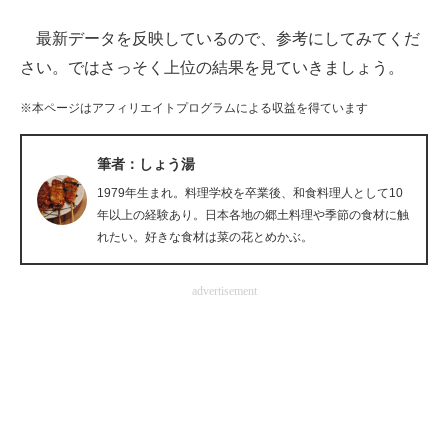
最新データを反映しているので、参考にしてみてくだ
ITの今と未来を見通す
さい。ではさっそく上位の結果を見ていきましょう。
スマホと通信の最新トレンド
※本ページはアフィリエイトプログラムによる収益を得ています
進化するPCとデバイスの未来
筆者：しょう湯
好きが集まる 比べて選べる
1979年生まれ。料理学校を卒業後、和食料理人として10
ビジネスと働き方のヒント
年以上の経験あり。日本各地の郷土料理や季節の食材に触
れたい。好きな食材は菜の花とめかぶ。
AI活用のいまが分かる
advertisement
企業ITのトレンドを詳説
経営リーダーのコミュニティ
マーケ×ITの今がよく分かる
ITエンジニア向け専門サイト