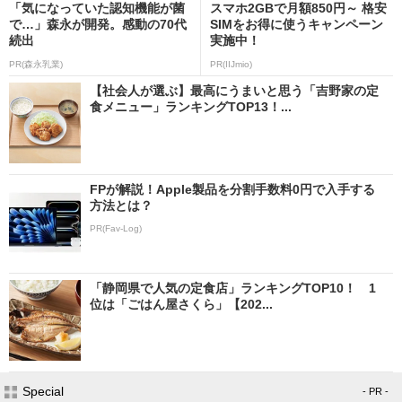
「気になっていた認知機能が菌
スマホ2GBで月額850円～ 格安
で…」森永が開発。感動の70代
SIMをお得に使うキャンペーン
続出
実施中！
PR(森永乳業)
PR(IIJmio)
【社会人が選ぶ】最高にうまいと思う「吉野家の定
食メニュー」ランキングTOP13！...
FPが解説！Apple製品を分割手数料0円で入手する
方法とは？
PR(Fav-Log)
「静岡県で人気の定食店」ランキングTOP10！ 1
位は「ごはん屋さくら」【202...
Special
- PR -