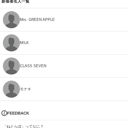
新着著名人一覧
Mrs. GREEN APPLE
M!LK
CLASS SEVEN
モナキ
FEEDBACK
「ねとらぼ」ってなに？