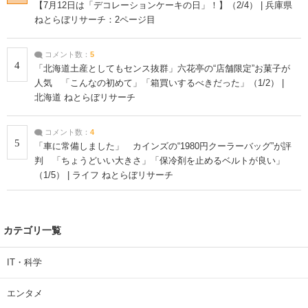
【7月12日は「デコレーションケーキの日」！】（2/4） | 兵庫県
ねとらぼリサーチ：2ページ目
コメント数：
5
4
「北海道土産としてもセンス抜群」六花亭の“店舗限定”お菓子が
人気 「こんなの初めて」「箱買いするべきだった」（1/2） |
北海道 ねとらぼリサーチ
コメント数：
4
5
「車に常備しました」 カインズの“1980円クーラーバッグ”が評
判 「ちょうどいい大きさ」「保冷剤を止めるベルトが良い」
（1/5） | ライフ ねとらぼリサーチ
カテゴリ一覧
IT・科学
エンタメ