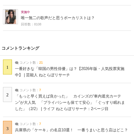
実施中
唯一無二の歌声だと思うボーカリストは？
回答数：8108
コメントランキング
コメント数：
21
1
一番好きな「韓国の男性俳優」は？【2026年版・人気投票実施
中】 | 芸能人 ねとらぼリサーチ
コメント数：
7
2
「もっと早く買えば良かった」 カインズの“車内遮光カーテ
ン”が大人気 「プライバシーも保てて安心」「ぐっすり眠れま
した」（2/2） | ライフ ねとらぼリサーチ：2ページ目
コメント数：
7
3
兵庫県の「ケーキ」の名店10選！ 一番うまいと思う店はどこ？