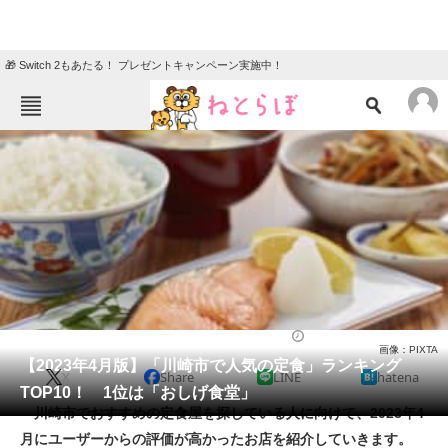
🎁 Switch 2もあたる！ プレゼントキャンペーン実施中！
ねとらぼメニュー
TOP
ニュース
エンタメ
クイズ
グルメ
地域
住まい
教育・育児
動物
リサーチ
定食
2023/04/09 14:00（公開）
画像：PIXTA
会員記事
【2023年4月版】「川崎市で人気の定食」ランキング
X
Share
LINE
hatena
TOP10！ 1位は「おしげ食堂」
メディア
川崎市でおすすめの定食屋を探している人に向けて、2023年4
月にユーザーからの評価が高かったお店を紹介していきます。
注目記事を集めた総合ページ