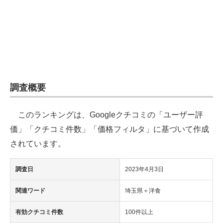
企業向けIT製品の総合サイト
IT製品の技術・比較・事例
製造業のIT導入・活用を支援
モノづくり技術者専門サイト
調査概要
エレクトロニクス専門サイト
このランキングは、Googleクチコミの「ユーザー評
電子設計の基本と応用
価」「クチコミ件数」「価格フィルタ」に基づいて作成
エネルギーの専門メディア
されています。
建設×テクノロジーの最前線
調査日
2023年4月3日
ちょっと気になるネットの話題
関連ワード
埼玉県＋洋食
有効クチコミ件数
100件以上