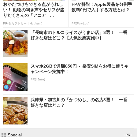
おかたづけもできる点がうれし
FPが解説！Apple製品を分割手
い！ 動物の鳴き声やセリフが盛
数料0円で入手する方法とは？
りだくさんの「アニア ...
PR(タカラトミー｜Hugkum)
PR(Fav-Log)
「長崎市のトルコライスがうまい店」8選！ 一番
好きな店はどこ？【人気投票実施中】
スマホ2GBで月額850円～ 格安SIMをお得に使うキ
ャンペーン実施中！
PR(IIJmio)
兵庫県・加古川の「かつめし」の名店8選！ 一番
好きな店はどこ？
Special
- PR -