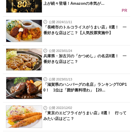
上が続々登場！Amazonの本気が...
PR
公開 2024/11/11
「長崎市のトルコライスがうまい店」8選！ 一
番好きな店はどこ？【人気投票実施中】
公開 2023/01/24
兵庫県・加古川の「かつめし」の名店8選！ 一
番好きな店はどこ？
公開 2023/01/13
「滋賀県のハンバーグの名店」ランキングTOP1
0！ 1位は「囲炉裏料理わ」【20...
公開 2022/12/02
「東京のエビフライがうまい店」8選！ 行って
みたい店はどこ？