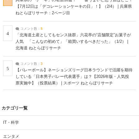
【7月12日は「デコレーションケーキの日」！】（2/4） | 兵庫県
ねとらぼリサーチ：2ページ目
コメント数：
5
4
「北海道土産としてもセンス抜群」六花亭の“店舗限定”お菓子が
人気 「こんなの初めて」「箱買いするべきだった」（1/2） |
北海道 ねとらぼリサーチ
コメント数：
3
5
【バレーボール】ネーションズリーグ日本ラウンドで活躍を期待
している「日本男子バレー代表選手」は？【2026年版・人気投
票実施中】（投票結果） | スポーツ ねとらぼリサーチ
カテゴリ一覧
IT・科学
エンタメ