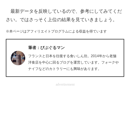
最新データを反映しているので、参考にしてみてくだ
ITの今と未来を見通す
さい。ではさっそく上位の結果を見ていきましょう。
スマホと通信の最新トレンド
※本ページはアフィリエイトプログラムによる収益を得ています
進化するPCとデバイスの未来
筆者：びぶぐるマン
好きが集まる 比べて選べる
フランスと日本を往復する食いしん坊。2014年から老舗
ビジネスと働き方のヒント
洋食店を中心に回るブログを運営しています。フォークや
ナイフなどのカトラリーにも興味があります。
AI活用のいまが分かる
advertisement
企業ITのトレンドを詳説
経営リーダーのコミュニティ
マーケ×ITの今がよく分かる
ITエンジニア向け専門サイト