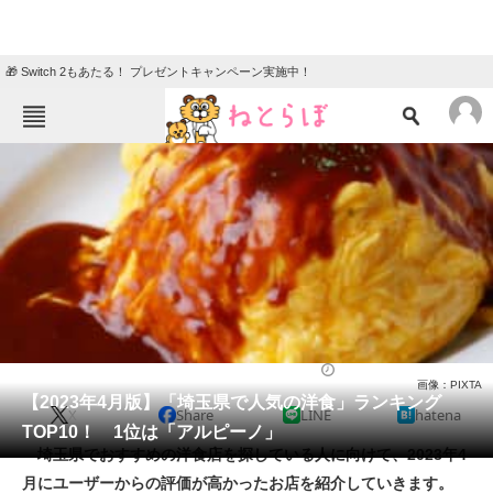
🎁 Switch 2もあたる！ プレゼントキャンペーン実施中！
ねとらぼメニュー
TOP
ニュース
エンタメ
クイズ
グルメ
地域
住まい
教育・育児
動物
リサーチ
洋食
2023/04/09 13:30（公開）
画像：PIXTA
会員記事
【2023年4月版】「埼玉県で人気の洋食」ランキング
X
Share
LINE
hatena
TOP10！ 1位は「アルピーノ」
メディア
埼玉県でおすすめの洋食店を探している人に向けて、2023年4
月にユーザーからの評価が高かったお店を紹介していきます。
注目記事を集めた総合ページ