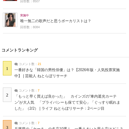
回答数：8507
実施中
唯一無二の歌声だと思うボーカリストは？
回答数：8084
コメントランキング
コメント数：
21
1
一番好きな「韓国の男性俳優」は？【2026年版・人気投票実施
中】 | 芸能人 ねとらぼリサーチ
コメント数：
7
2
「もっと早く買えば良かった」 カインズの“車内遮光カーテ
ン”が大人気 「プライバシーも保てて安心」「ぐっすり眠れま
した」（2/2） | ライフ ねとらぼリサーチ：2ページ目
コメント数：
7
3
兵庫県の「ケーキ」の名店10選！ 一番うまいと思う店はどこ？