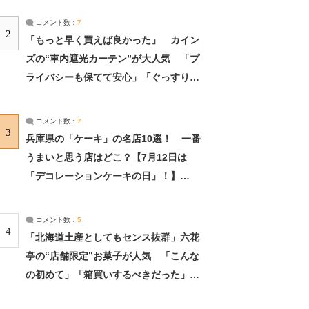
コメント数：
7
2
「もっと早く買えば良かった」 カイン
ズの“車内遮光カーテン”が大人気 「プ
ライバシーも保てて安心」「ぐっすり眠
れました」（2/2） | ライフ ねとらぼリ
サーチ：2ページ目
コメント数：
7
3
兵庫県の「ケーキ」の名店10選！ 一番
うまいと思う店はどこ？【7月12日は
「デコレーションケーキの日」！】
（2/4） | 兵庫県 ねとらぼリサーチ：2ペ
ージ目
コメント数：
5
4
「北海道土産としてもセンス抜群」六花
亭の“店舗限定”お菓子が人気 「こんな
の初めて」「箱買いするべきだった」
（1/2） | 北海道 ねとらぼリサーチ