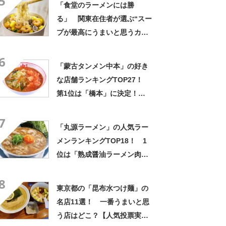
5
「食堂のラーメンには勝
る」 関東在住者が選ぶ“スー
プが最高にうまいと思うカッ
プ麺”ランキング上位に「ホッ
6
とする安心感があります」
「蒙古タンメン中本」の好き
「濃厚過ぎず美味」の声
な店舗ランキングTOP27！
第1位は「橋本」に決定！
【2022年最新投票結果】
7
「丸源ラーメン」の人気ラー
メンランキングTOP18！ 1
位は「熟成醤油ラーメン肉そ
ば」【2023年最新調査結果】
8
東京都の「昆布水つけ麺」の
名店11選！ 一番うまいと思
う店はどこ？【人気投票実施