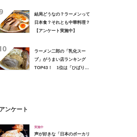
中】
9
結局どうなの？ラーメンって
日本食？それとも中華料理？
【アンケート実施中】
10
ラーメン二郎の「乳化スー
プ」がうまい店ランキング
TOP43！ 1位は「ひばりヶ
丘駅前店」【2022年最新調査
結果】
アンケート
実施中
声が好きな「日本のボーカリ