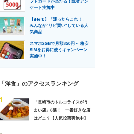
フトカードが当たる！読者アン
門メディア
建設×テクノロジーの最前線
ケート実施中
【iHerb】「迷ったらこれ！」
みんなが"リピ買い"している人
気商品
スマホ2GBで月額850円～ 格安
SIMをお得に使うキャンペーン
実施中！
「洋食」のアクセスランキング
1
「長崎市のトルコライスがう
まい店」8選！ 一番好きな店
はどこ？【人気投票実施中】