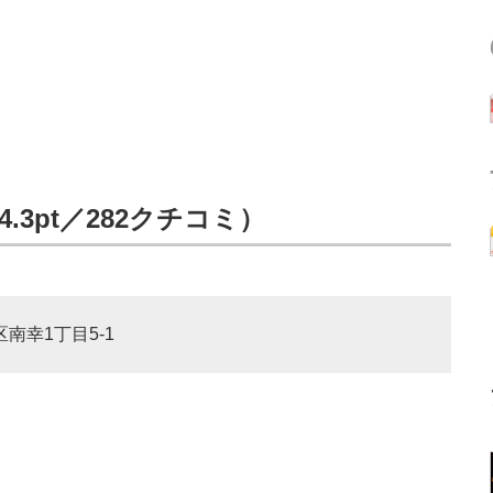
.3pt／282クチコミ）
区南幸1丁目5-1