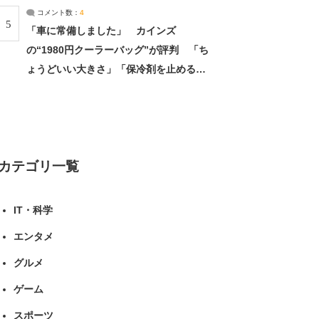
コメント数：
4
5
「車に常備しました」 カインズ
の“1980円クーラーバッグ”が評判 「ち
ょうどいい大きさ」「保冷剤を止めるベ
ルトが良い」（1/5） | ライフ ねとらぼ
リサーチ
カテゴリ一覧
IT・科学
エンタメ
グルメ
ゲーム
スポーツ