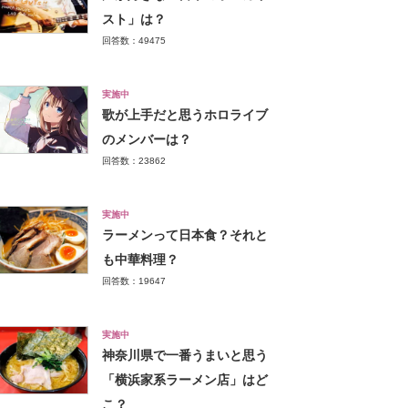
スト」は？
回答数：49475
実施中
歌が上手だと思うホロライブ
のメンバーは？
回答数：23862
実施中
ラーメンって日本食？それと
も中華料理？
回答数：19647
実施中
神奈川県で一番うまいと思う
「横浜家系ラーメン店」はど
こ？