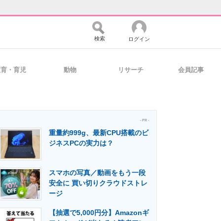
検索
ログイン
教育・育児
動物
リサーチ
会員記事
バイスの未来
好きが集まる 比べて選べる
- PR -
重量約999g、最新CPU搭載のビ
コミュニティ
マーケ×ITの今がよく分かる
ジネスPCの実力は？
スマホの写真／動画をもう一段
・活用を支援
安全に 買い切りクラウドストレ
ージ
【抽選で5,000円分】Amazonギ