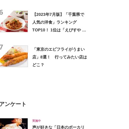
5月28日時点／SARAH】
6
【2023年7月版】「千葉県で
人気の洋食」ランキング
TOP10！ 1位は「えびすや 幸
町店」
7
「東京のエビフライがうまい
店」8選！ 行ってみたい店は
どこ？
アンケート
実施中
声が好きな「日本のボーカリ