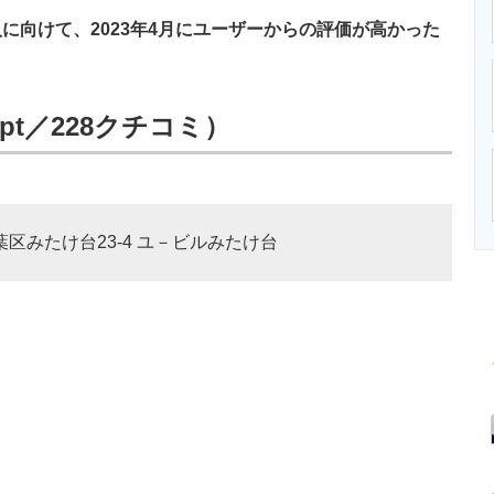
ニクス専門サイト
電子設計の基本と応用
エネルギーの専
向けて、2023年4月にユーザーからの評価が高かった
pt／228クチコミ）
青葉区みたけ台23-4 ユ－ビルみたけ台