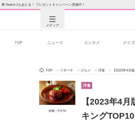
🎁 Switch 2もあたる！ プレゼントキャンペーン実施中！
メディア
TOP
ニュース
エンタメ
クイズ
注目記事を集めた総合ページ
ITの今
TOP
>
リサーチ
>
グルメ
>
洋食
>
【2023年4
ビジネスと働き方のヒント
AI活用
洋食
【2023年
ITエンジニア向け専門サイト
企業向けI
画像：PIXTA
キングTOP1