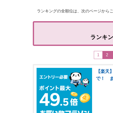
ランキングの全順位は、次のページからご
ランキ
1
2
【楽天】
で！ 