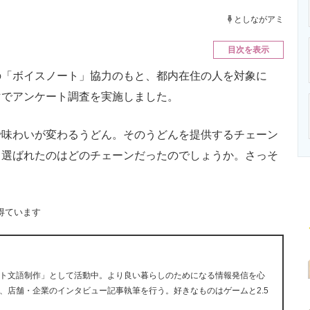
ニクス専門サイト
電子設計の基本と応用
エネルギーの専
としながアミ
目次を表示
「ボイスノート」協力のもと、都内在住の人を対象に
マでアンケート調査を実施しました。
味わいが変わるうどん。そのうどんを提供するチェーン
と選ばれたのはどのチェーンだったのでしょうか。さっそ
得ています
ト文語制作」として活動中。より良い暮らしのためになる情報発信を心
、店舗・企業のインタビュー記事執筆を行う。好きなものはゲームと2.5