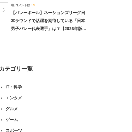
コメント数：
3
5
【バレーボール】ネーションズリーグ日
本ラウンドで活躍を期待している「日本
男子バレー代表選手」は？【2026年版・
人気投票実施中】（投票結果） | スポー
ツ ねとらぼリサーチ
カテゴリ一覧
IT・科学
エンタメ
グルメ
ゲーム
スポーツ