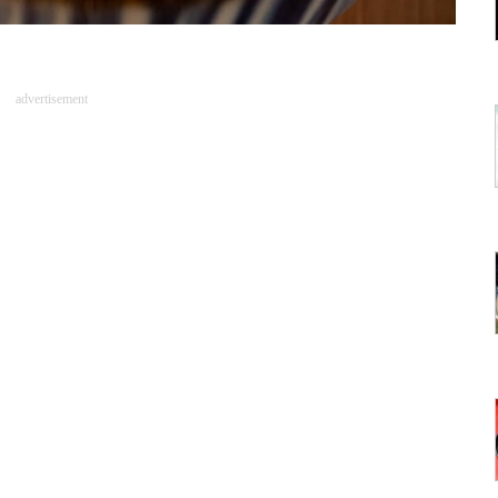
advertisement