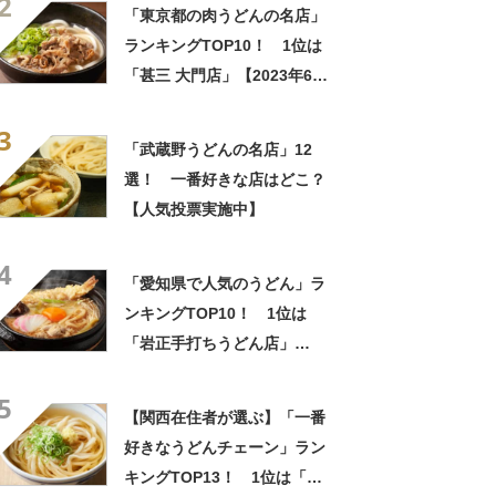
2
「東京都の肉うどんの名店」
ランキングTOP10！ 1位は
「甚三 大門店」【2023年6月
22日時点／SARAH】
3
「武蔵野うどんの名店」12
選！ 一番好きな店はどこ？
【人気投票実施中】
4
「愛知県で人気のうどん」ラ
ンキングTOP10！ 1位は
「岩正手打ちうどん店」
【2023年3月版】
5
【関西在住者が選ぶ】「一番
好きなうどんチェーン」ラン
キングTOP13！ 1位は「丸