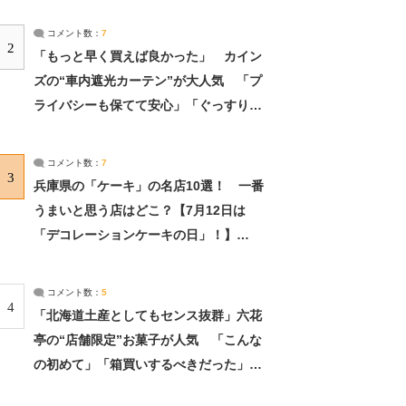
コメント数：
7
2
「もっと早く買えば良かった」 カイン
ズの“車内遮光カーテン”が大人気 「プ
ライバシーも保てて安心」「ぐっすり眠
れました」（2/2） | ライフ ねとらぼリ
サーチ：2ページ目
コメント数：
7
3
兵庫県の「ケーキ」の名店10選！ 一番
うまいと思う店はどこ？【7月12日は
「デコレーションケーキの日」！】
（2/4） | 兵庫県 ねとらぼリサーチ：2ペ
ージ目
コメント数：
5
4
「北海道土産としてもセンス抜群」六花
亭の“店舗限定”お菓子が人気 「こんな
の初めて」「箱買いするべきだった」
（1/2） | 北海道 ねとらぼリサーチ