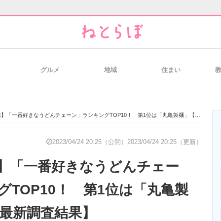
グルメ
地域
住まい
と未来を見通す
スマホと通信の最新トレンド
進化するPCとデ
「一番好きなうどんチェーン」ランキングTOP10！ 第1位は「丸亀製麺」【2023年最新調査結果】
のいまが分かる
企業ITのトレンドを詳説
経営リーダーの
2023/04/24 20:25（公開）
2023/04/24 20:25（更新）
】「一番好きなうどんチェー
T製品の総合サイト
IT製品の技術・比較・事例
製造業のIT導入
グTOP10！ 第1位は「丸亀製
年最新調査結果】