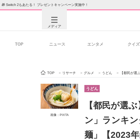
🎁 Switch 2もあたる！ プレゼントキャンペーン実施中！
メディア
TOP
ニュース
エンタメ
クイズ
注目記事を集めた総合ページ
ITの今
TOP
>
リサーチ
>
グルメ
>
うどん
>
【都民が選ぶ】
ビジネスと働き方のヒント
AI活用
うどん
【都民が選ぶ
ITエンジニア向け専門サイト
企業向けI
画像：PIXTA
ン」ランキン
麺」【2023