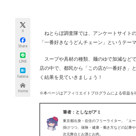
モノづくり技術者専門サイト
エレクトロ
X
ねとらぼ調査隊では、アンケートサイトの
ちょっと気になるネットの話題
「一番好きなうどんチェーン」というテー
Share
スープや具材の種類、麺のゆで加減などで
LINE
店の中で、都民から「この店が一番好き」
hatena
く結果を見ていきましょう！
Home
※本ページはアフィリエイトプログラムによる収益を
筆者：としながアミ
東京都出身・在住のフリーライター。「エー
掛けつつ、保険・健康・働き方などの記事や
次元舞台とお酒とお肉。