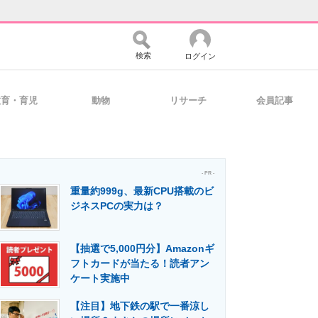
検索
ログイン
教育・育児
動物
リサーチ
会員記事
バイスの未来
好きが集まる 比べて選べる
- PR -
重量約999g、最新CPU搭載のビ
コミュニティ
マーケ×ITの今がよく分かる
ジネスPCの実力は？
【抽選で5,000円分】Amazonギ
・活用を支援
フトカードが当たる！読者アン
ケート実施中
【注目】地下鉄の駅で一番涼し