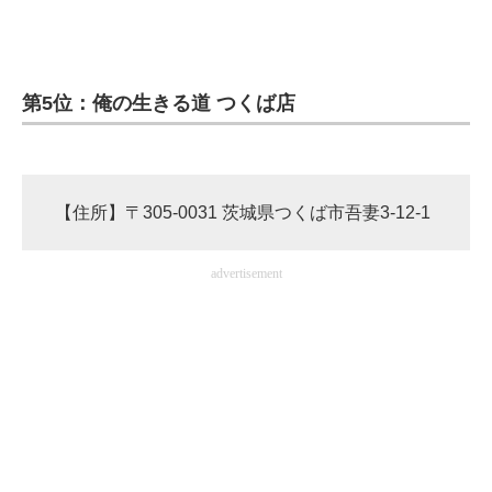
企業向けIT製品の総合サイト
IT製品の技術・比較・事例
第5位：俺の生きる道 つくば店
製造業のIT導入・活用を支援
モノづくり技術者専門サイト
【住所】〒305-0031 茨城県つくば市吾妻3-12-1
エレクトロニクス専門サイト
電子設計の基本と応用
advertisement
エネルギーの専門メディア
建設×テクノロジーの最前線
ちょっと気になるネットの話題