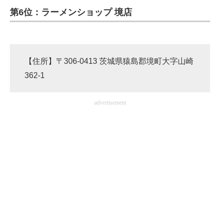
第6位：ラーメンショップ 境店
ITの今と未来を見通す
スマホと通信の最新トレンド
【住所】〒306-0413 茨城県猿島郡境町大字山崎
進化するPCとデバイスの未来
362-1
好きが集まる 比べて選べる
advertisement
ビジネスと働き方のヒント
AI活用のいまが分かる
企業ITのトレンドを詳説
経営リーダーのコミュニティ
マーケ×ITの今がよく分かる
ITエンジニア向け専門サイト