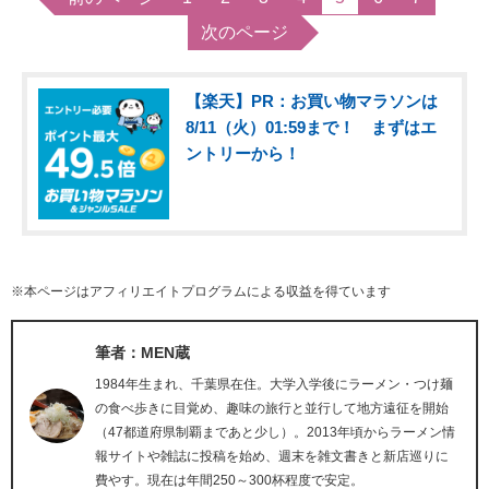
次のページ
【楽天】PR：お買い物マラソンは
8/11（火）01:59まで！ まずはエ
ントリーから！
※本ページはアフィリエイトプログラムによる収益を得ています
筆者：MEN蔵
1984年生まれ、千葉県在住。大学入学後にラーメン・つけ麺
の食べ歩きに目覚め、趣味の旅行と並行して地方遠征を開始
（47都道府県制覇まであと少し）。2013年頃からラーメン情
報サイトや雑誌に投稿を始め、週末を雑文書きと新店巡りに
費やす。現在は年間250～300杯程度で安定。