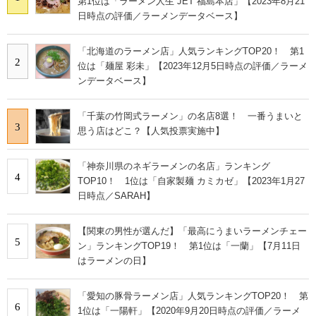
第1位は「ラーメン人生 JET 福島本店」【2023年8月21
日時点の評価／ラーメンデータベース】
「北海道のラーメン店」人気ランキングTOP20！ 第1
2
位は「麺屋 彩未」【2023年12月5日時点の評価／ラーメ
ンデータベース】
「千葉の竹岡式ラーメン」の名店8選！ 一番うまいと
3
思う店はどこ？【人気投票実施中】
「神奈川県のネギラーメンの名店」ランキング
4
TOP10！ 1位は「自家製麺 カミカゼ」【2023年1月27
日時点／SARAH】
【関東の男性が選んだ】「最高にうまいラーメンチェー
5
ン」ランキングTOP19！ 第1位は「一蘭」【7月11日
はラーメンの日】
「愛知の豚骨ラーメン店」人気ランキングTOP20！ 第
6
1位は「一陽軒」【2020年9月20日時点の評価／ラーメ