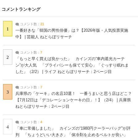
コメントランキング
コメント数：
21
1
一番好きな「韓国の男性俳優」は？【2026年版・人気投票実施
中】 | 芸能人 ねとらぼリサーチ
コメント数：
7
2
「もっと早く買えば良かった」 カインズの“車内遮光カーテ
ン”が大人気 「プライバシーも保てて安心」「ぐっすり眠れま
した」（2/2） | ライフ ねとらぼリサーチ：2ページ目
コメント数：
7
3
兵庫県の「ケーキ」の名店10選！ 一番うまいと思う店はどこ？
【7月12日は「デコレーションケーキの日」！】（2/4） | 兵庫県
ねとらぼリサーチ：2ページ目
コメント数：
4
4
「車に常備しました」 カインズの“1980円クーラーバッグ”が評
判 「ちょうどいい大きさ」「保冷剤を止めるベルトが良い」