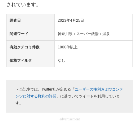
されています。
企業向けIT製品の総合サイト
調査日
2023年4月25日
IT製品の技術・比較・事例
関連ワード
神奈川県＋スーパー銭湯＋温泉
製造業のIT導入・活用を支援
有効クチコミ件数
1000件以上
モノづくり技術者専門サイト
価格フィルタ
なし
エレクトロニクス専門サイト
電子設計の基本と応用
エネルギーの専門メディア
・当記事では、Twitter社が定める「
ユーザーの権利およびコンテ
ンツに対する権利の許諾
」に基づいてツイートを利用していま
建設×テクノロジーの最前線
す。
ちょっと気になるネットの話題
advertisement