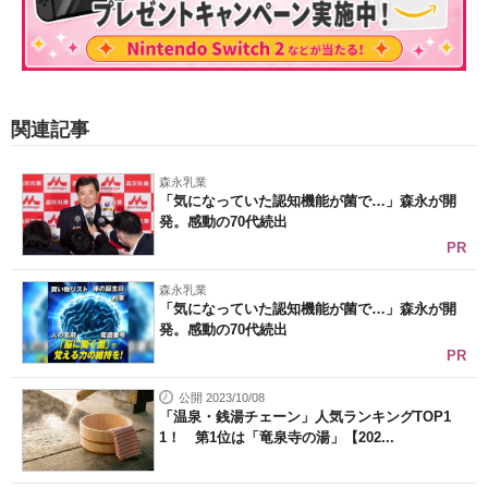
関連記事
森永乳業
「気になっていた認知機能が菌で…」森永が開
発。感動の70代続出
PR
森永乳業
「気になっていた認知機能が菌で…」森永が開
発。感動の70代続出
PR
公開 2023/10/08
「温泉・銭湯チェーン」人気ランキングTOP1
1！ 第1位は「竜泉寺の湯」【202...