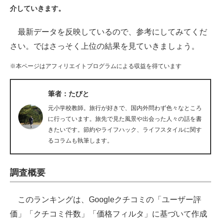
介していきます。
ITの今と未来を見通す
最新データを反映しているので、参考にしてみてくだ
スマホと通信の最新トレンド
さい。ではさっそく上位の結果を見ていきましょう。
進化するPCとデバイスの未来
※本ページはアフィリエイトプログラムによる収益を得ています
好きが集まる 比べて選べる
筆者：たびと
ビジネスと働き方のヒント
元小学校教師。旅行が好きで、国内外問わず色々なところ
に行っています。旅先で見た風景や出会った人々の話を書
AI活用のいまが分かる
きたいです。節約やライフハック、ライフスタイルに関す
るコラムも執筆します。
企業ITのトレンドを詳説
経営リーダーのコミュニティ
調査概要
マーケ×ITの今がよく分かる
このランキングは、Googleクチコミの「ユーザー評
ITエンジニア向け専門サイト
価」「クチコミ件数」「価格フィルタ」に基づいて作成