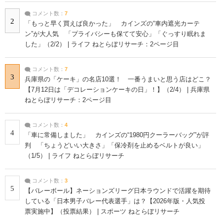
コメント数：
7
2
「もっと早く買えば良かった」 カインズの“車内遮光カーテ
ン”が大人気 「プライバシーも保てて安心」「ぐっすり眠れま
した」（2/2） | ライフ ねとらぼリサーチ：2ページ目
コメント数：
7
3
兵庫県の「ケーキ」の名店10選！ 一番うまいと思う店はどこ？
【7月12日は「デコレーションケーキの日」！】（2/4） | 兵庫県
ねとらぼリサーチ：2ページ目
コメント数：
4
4
「車に常備しました」 カインズの“1980円クーラーバッグ”が評
判 「ちょうどいい大きさ」「保冷剤を止めるベルトが良い」
（1/5） | ライフ ねとらぼリサーチ
コメント数：
3
5
【バレーボール】ネーションズリーグ日本ラウンドで活躍を期待
している「日本男子バレー代表選手」は？【2026年版・人気投
票実施中】（投票結果） | スポーツ ねとらぼリサーチ