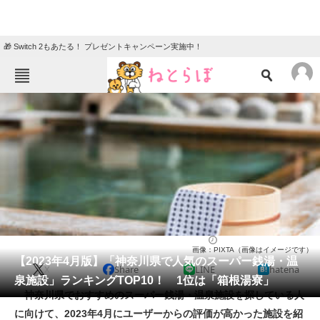
🎁 Switch 2もあたる！ プレゼントキャンペーン実施中！
ねとらぼメニュー
TOP
ニュース
エンタメ
クイズ
グルメ
地域
住まい
教育・育児
動物
リサーチ
スーパー銭湯・温泉施設
2023/04/25 17:15（公開）
画像：PIXTA（画像はイメージです）
会員記事
【2023年4月版】「神奈川県で人気のスーパー銭湯・温
X
Share
LINE
hatena
泉施設」ランキングTOP10！ 1位は「箱根湯寮」
メディア
神奈川県でおすすめのスーパー銭湯・温泉施設を探している人
に向けて、2023年4月にユーザーからの評価が高かった施設を紹
注目記事を集めた総合ページ