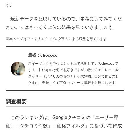
す。
ITの今と未来を見通す
最新データを反映しているので、参考にしてみてくだ
スマホと通信の最新トレンド
さい。ではさっそく上位の結果を見ていきましょう。
進化するPCとデバイスの未来
※本ページはアフィリエイトプログラムによる収益を得ています
好きが集まる 比べて選べる
筆者：chococo
ビジネスと働き方のヒント
スイーツネタを中心にネット上で活動しているchococoで
す！ 甘いものは何でも好きですが、特にチョコレートや
AI活用のいまが分かる
クッキー（アメリカのもの！）が大好物。自分で作るのも
たまに。美味しくて可愛いスイーツ情報をお届けします。
企業ITのトレンドを詳説
経営リーダーのコミュニティ
調査概要
マーケ×ITの今がよく分かる
このランキングは、Googleクチコミの「ユーザー評
ITエンジニア向け専門サイト
価」「クチコミ件数」「価格フィルタ」に基づいて作成