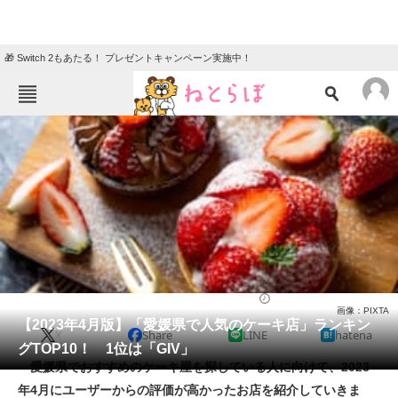
🎁 Switch 2もあたる！ プレゼントキャンペーン実施中！
ねとらぼメニュー
TOP
ニュース
エンタメ
クイズ
グルメ
地域
住まい
教育・育児
動物
リサーチ
ケーキ
2023/04/25 18:15（公開）
画像：PIXTA
会員記事
【2023年4月版】「愛媛県で人気のケーキ店」ランキン
X
Share
LINE
hatena
グTOP10！ 1位は「GIV」
メディア
愛媛県でおすすめのケーキ屋を探している人に向けて、2023
年4月にユーザーからの評価が高かったお店を紹介していきま
注目記事を集めた総合ページ