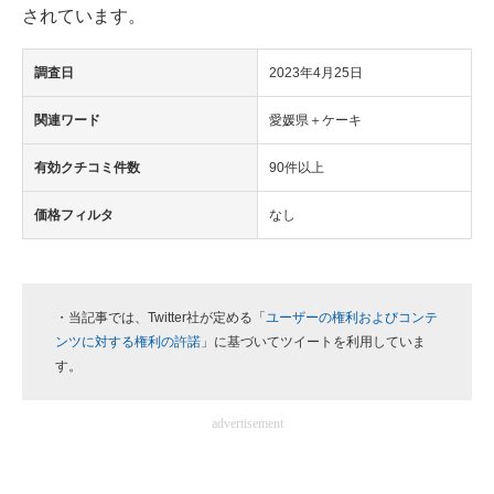
されています。
企業向けIT製品の総合サイト
調査日
2023年4月25日
IT製品の技術・比較・事例
関連ワード
愛媛県＋ケーキ
製造業のIT導入・活用を支援
有効クチコミ件数
90件以上
モノづくり技術者専門サイト
価格フィルタ
なし
エレクトロニクス専門サイト
電子設計の基本と応用
エネルギーの専門メディア
・当記事では、Twitter社が定める「
ユーザーの権利およびコンテ
ンツに対する権利の許諾
」に基づいてツイートを利用していま
建設×テクノロジーの最前線
す。
ちょっと気になるネットの話題
advertisement