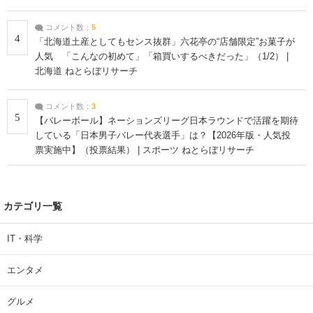
コメント数：
5
4
「北海道土産としてもセンス抜群」六花亭の“店舗限定”お菓子が
人気 「こんなの初めて」「箱買いするべきだった」（1/2） |
北海道 ねとらぼリサーチ
コメント数：
3
5
【バレーボール】ネーションズリーグ日本ラウンドで活躍を期待
している「日本男子バレー代表選手」は？【2026年版・人気投
票実施中】（投票結果） | スポーツ ねとらぼリサーチ
カテゴリ一覧
IT・科学
エンタメ
グルメ