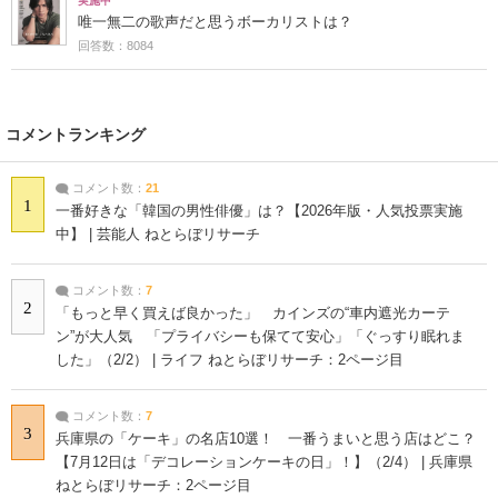
実施中
唯一無二の歌声だと思うボーカリストは？
回答数：8084
コメントランキング
コメント数：
21
1
一番好きな「韓国の男性俳優」は？【2026年版・人気投票実施
中】 | 芸能人 ねとらぼリサーチ
コメント数：
7
2
「もっと早く買えば良かった」 カインズの“車内遮光カーテ
ン”が大人気 「プライバシーも保てて安心」「ぐっすり眠れま
した」（2/2） | ライフ ねとらぼリサーチ：2ページ目
コメント数：
7
3
兵庫県の「ケーキ」の名店10選！ 一番うまいと思う店はどこ？
【7月12日は「デコレーションケーキの日」！】（2/4） | 兵庫県
ねとらぼリサーチ：2ページ目