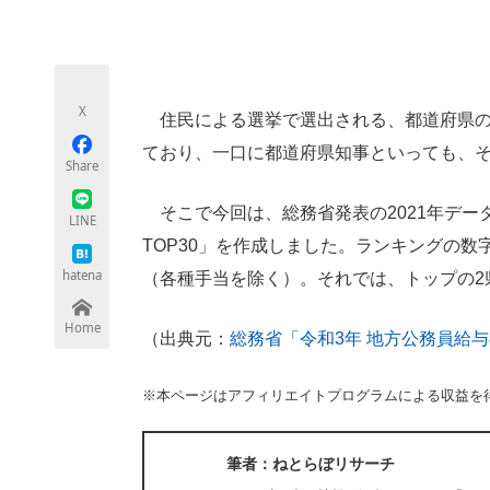
モノづくり技術者専門サイト
エレクトロ
X
住民による選挙で選出される、都道府県の
ちょっと気になるネットの話題
ており、一口に都道府県知事といっても、
Share
そこで今回は、総務省発表の2021年デー
LINE
TOP30」を作成しました。ランキングの数
hatena
（各種手当を除く）。それでは、トップの2
Home
（出典元：
総務省「令和3年 地方公務員給
※本ページはアフィリエイトプログラムによる収益を
筆者：ねとらぼリサーチ