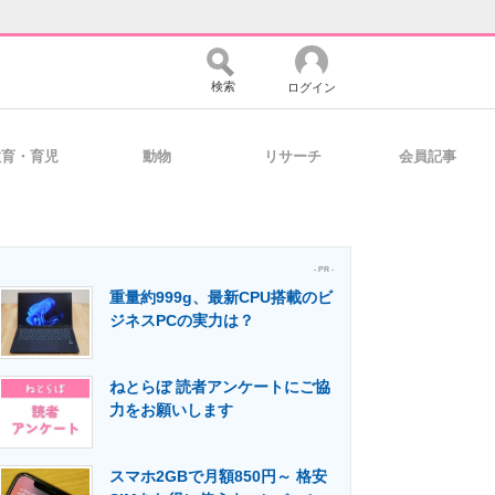
検索
ログイン
教育・育児
動物
リサーチ
会員記事
バイスの未来
好きが集まる 比べて選べる
- PR -
重量約999g、最新CPU搭載のビ
コミュニティ
マーケ×ITの今がよく分かる
ジネスPCの実力は？
ねとらぼ 読者アンケートにご協
・活用を支援
力をお願いします
スマホ2GBで月額850円～ 格安