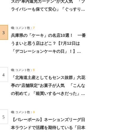
ズの“車内遮光カーテン”が大人気 「プ
ライバシーも保てて安心」「ぐっすり眠
れました」（2/2） | ライフ ねとらぼリ
サーチ：2ページ目
コメント数：
7
3
兵庫県の「ケーキ」の名店10選！ 一番
うまいと思う店はどこ？【7月12日は
「デコレーションケーキの日」！】
（2/4） | 兵庫県 ねとらぼリサーチ：2ペ
ージ目
コメント数：
5
4
「北海道土産としてもセンス抜群」六花
亭の“店舗限定”お菓子が人気 「こんな
の初めて」「箱買いするべきだった」
（1/2） | 北海道 ねとらぼリサーチ
コメント数：
3
5
【バレーボール】ネーションズリーグ日
本ラウンドで活躍を期待している「日本