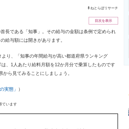
ニクス専門サイト
電子設計の基本と応用
エネルギーの専
ねとらぼリサーチ
目次を表示
首長である「知事」。その給与の金額は条例で定められ
その給与額には開きがあります。
タより、「知事の年間給与が高い都道府県ランキング
字は、1人あたり給料月額を12か月分で乗算したものです
県から見てみることにしましょう。
与の実態」
）
得ています