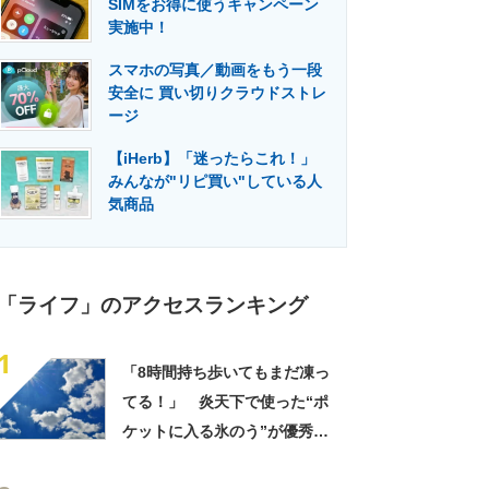
SIMをお得に使うキャンペーン
門メディア
建設×テクノロジーの最前線
実施中！
スマホの写真／動画をもう一段
安全に 買い切りクラウドストレ
ージ
【iHerb】「迷ったらこれ！」
みんなが"リピ買い"している人
気商品
「ライフ」のアクセスランキング
1
「8時間持ち歩いてもまだ凍っ
てる！」 炎天下で使った“ポ
ケットに入る氷のう”が優秀す
ぎた 「体が一気に冷え