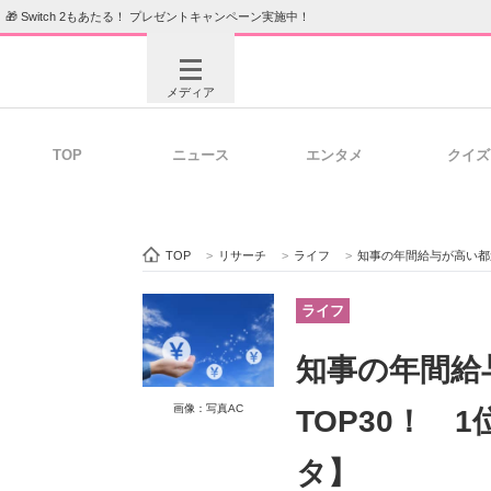
🎁 Switch 2もあたる！ プレゼントキャンペーン実施中！
メディア
TOP
ニュース
エンタメ
クイズ
注目記事を集めた総合ページ
ITの今
TOP
>
リサーチ
>
ライフ
>
知事の年間給与が高い都道
ビジネスと働き方のヒント
AI活用
ライフ
知事の年間給
ITエンジニア向け専門サイト
企業向けI
画像：写真AC
TOP30！ 
タ】