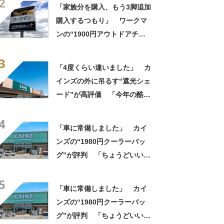
2
る！」「車内に半日置いても
「家族分を購入、もう3脚追加
ひんやり」【使用レビュー】
購入するつもり」 ワークマ
ンの“1900円アウトドアチェ
ア”に反響 「90キロ級でも安
3
心して座れた」「キャンプの1
「4度くらい違いました」 カ
軍」の声
インズの外に吊るす“遮光シェ
ード”が高評価 「今年の酷暑
にも活躍」「風通しもよくし
4
っかり遮光」の声
「車に常備しました」 カイ
ンズの“1980円クーラーバッ
グ”が評判 「ちょうどいい大
きさ」「保冷剤を止めるベル
5
トが良い」
「車に常備しました」 カイ
ンズの“1980円クーラーバッ
グ”が評判 「ちょうどいい大