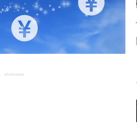
advertisement