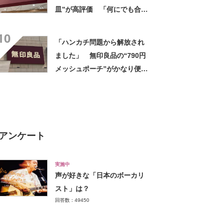
皿”が高評価 「何にでも合
う」「盛り付けるだけでカフ
10
ェっぽくなってお気に入り」
「ハンカチ問題から解放され
ました」 無印良品の“790円
メッシュポーチ”がかなり便
利 「濡れてもすぐ乾く」
「追加購入を考えています」
アンケート
実施中
声が好きな「日本のボーカリ
スト」は？
回答数：49450