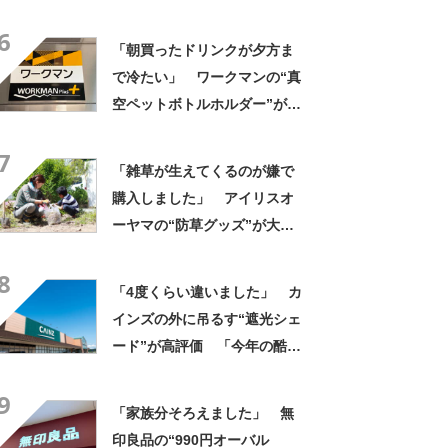
きさ」「保冷剤を止めるベル
6
トが良い」
「朝買ったドリンクが夕方ま
で冷たい」 ワークマンの“真
空ペットボトルホルダー”が大
好評 「車の中でも冷え冷
7
え」「もっと早く買えばよか
「雑草が生えてくるのが嫌で
った」
購入しました」 アイリスオ
ーヤマの“防草グッズ”が大人
気 「今回で3度目の購入」
8
「施工が楽で簡単」
「4度くらい違いました」 カ
インズの外に吊るす“遮光シェ
ード”が高評価 「今年の酷暑
にも活躍」「風通しもよくし
9
っかり遮光」の声
「家族分そろえました」 無
印良品の“990円オーバル