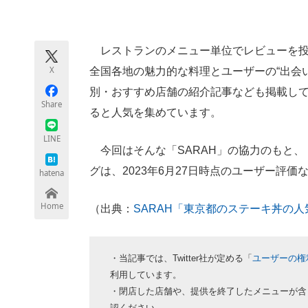
モノづくり技術者専門サイト
エレクトロ
レストランのメニュー単位でレビューを投
X
全国各地の魅力的な料理とユーザーの“出会
ちょっと気になるネットの話題
別・おすすめ店舗の紹介記事なども掲載し
Share
ると人気を集めています。
LINE
今回はそんな「SARAH」の協力のもと、
グは、2023年6月27日時点のユーザー評
hatena
Home
（出典：
SARAH「東京都のステーキ丼の
・当記事では、Twitter社が定める「
ユーザーの権
利用しています。
・閉店した店舗や、提供を終了したメニューが含
認ください。