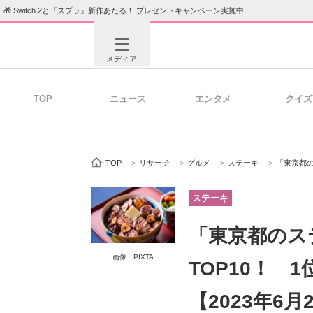
🎁 Switch 2と『スプラ』新作あたる！ プレゼントキャンペーン実施中
メディア
TOP
ニュース
エンタメ
クイズ
注目記事を集めた総合ページ
ITの今
TOP
>
リサーチ
>
グルメ
>
ステーキ
>
「東京都のステ
ビジネスと働き方のヒント
AI活用
ステーキ
「東京都のス
ITエンジニア向け専門サイト
企業向けI
画像：PIXTA
TOP10！ 
【2023年6月