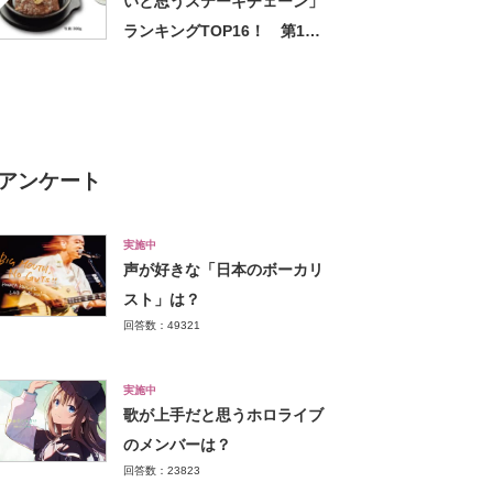
いと思うステーキチェーン」
ランキングTOP16！ 第1位
は「いきなり！ステーキ」と
「ステーキガスト」【2023年
最新調査結果】
アンケート
実施中
声が好きな「日本のボーカリ
スト」は？
回答数：49321
実施中
歌が上手だと思うホロライブ
のメンバーは？
回答数：23823