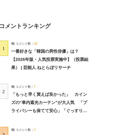
コメントランキング
コメント数：
20
1
一番好きな「韓国の男性俳優」は？
【2026年版・人気投票実施中】（投票結
果） | 芸能人 ねとらぼリサーチ
コメント数：
7
2
「もっと早く買えば良かった」 カイン
ズの“車内遮光カーテン”が大人気 「プ
ライバシーも保てて安心」「ぐっすり眠
れました」（2/2） | ライフ ねとらぼリ
サーチ：2ページ目
コメント数：
7
3