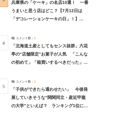
兵庫県の「ケーキ」の名店10選！ 一番
うまいと思う店はどこ？【7月12日は
「デコレーションケーキの日」！】
（2/4） | 兵庫県 ねとらぼリサーチ：2ペ
ージ目
コメント数：
5
4
「北海道土産としてもセンス抜群」六花
亭の“店舗限定”お菓子が人気 「こんな
の初めて」「箱買いするべきだった」
（1/2） | 北海道 ねとらぼリサーチ
コメント数：
3
5
「子供ができたら通わせたい」 今後発
展していきそうな“関関同立・産近甲龍
の大学”といえば？ ランキング1位に学
生の声「学問の街のように多様に学べ
る」「就職や進学の実績も高い」 | 大学
ねとらぼリサーチ