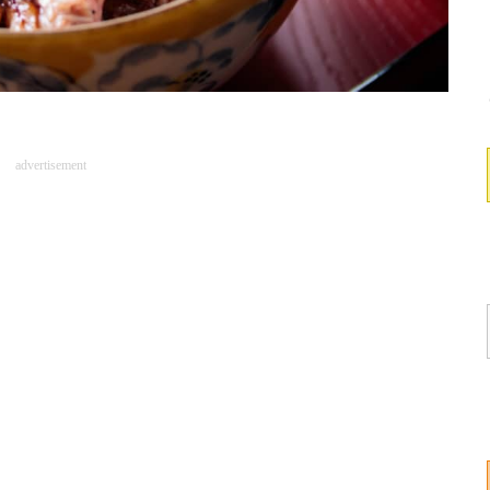
advertisement