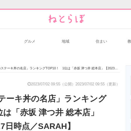
グルメ
地域
住まい
と未来を見通す
スマホと通信の最新トレンド
進化するPCとデ
ーキ丼の名店」ランキングTOP10！ 1位は「赤坂 津つ井 総本店」【2023年6月27日時点／SARAH】
のいまが分かる
企業ITのトレンドを詳説
経営リーダーの
2023/07/02 09:55（公開）
2023/07/02 09:55（更新）
テーキ丼の名店」ランキング
T製品の総合サイト
IT製品の技術・比較・事例
製造業のIT導入
1位は「赤坂 津つ井 総本店」
27日時点／SARAH】