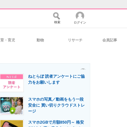
検索
ログイン
教育・育児
動物
リサーチ
会員記事
バイスの未来
好きが集まる 比べて選べる
- PR -
ねとらぼ 読者アンケートにご協
コミュニティ
マーケ×ITの今がよく分かる
力をお願いします
スマホの写真／動画をもう一段
・活用を支援
安全に 買い切りクラウドストレ
ージ
スマホ2GBで月額850円～ 格安