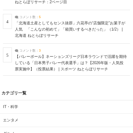
ねとらぼリサーチ：2ページ目
コメント数：
5
4
「北海道土産としてもセンス抜群」六花亭の“店舗限定”お菓子が
人気 「こんなの初めて」「箱買いするべきだった」（1/2） |
北海道 ねとらぼリサーチ
コメント数：
3
5
【バレーボール】ネーションズリーグ日本ラウンドで活躍を期待
している「日本男子バレー代表選手」は？【2026年版・人気投
票実施中】（投票結果） | スポーツ ねとらぼリサーチ
カテゴリ一覧
IT・科学
エンタメ