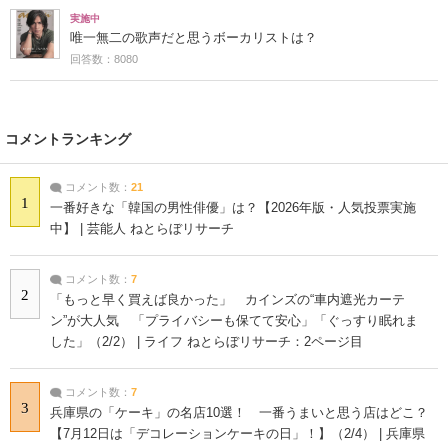
実施中
唯一無二の歌声だと思うボーカリストは？
回答数：8080
コメントランキング
コメント数：
21
1
一番好きな「韓国の男性俳優」は？【2026年版・人気投票実施
中】 | 芸能人 ねとらぼリサーチ
コメント数：
7
2
「もっと早く買えば良かった」 カインズの“車内遮光カーテ
ン”が大人気 「プライバシーも保てて安心」「ぐっすり眠れま
した」（2/2） | ライフ ねとらぼリサーチ：2ページ目
コメント数：
7
3
兵庫県の「ケーキ」の名店10選！ 一番うまいと思う店はどこ？
【7月12日は「デコレーションケーキの日」！】（2/4） | 兵庫県