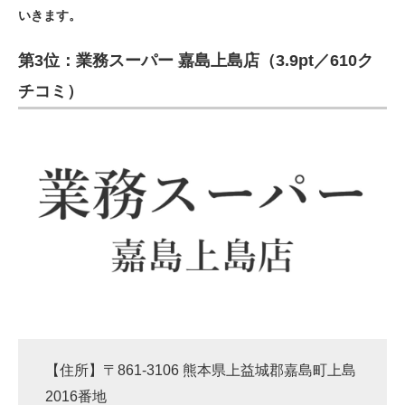
いきます。
ITの今と未来を見通す
第3位：業務スーパー 嘉島上島店（3.9pt／610ク
スマホと通信の最新トレンド
チコミ）
進化するPCとデバイスの未来
好きが集まる 比べて選べる
ビジネスと働き方のヒント
AI活用のいまが分かる
企業ITのトレンドを詳説
経営リーダーのコミュニティ
マーケ×ITの今がよく分かる
【住所】〒861-3106 熊本県上益城郡嘉島町上島
ITエンジニア向け専門サイト
2016番地