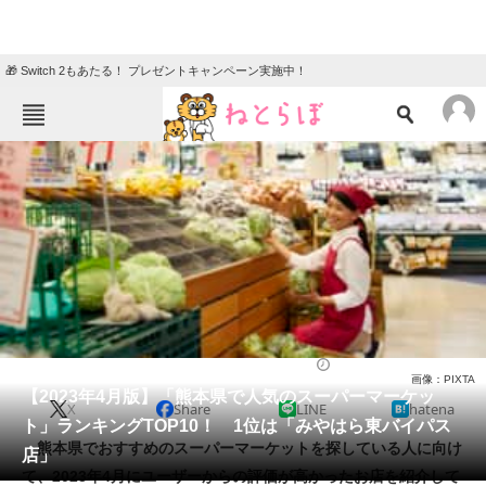
🎁 Switch 2もあたる！ プレゼントキャンペーン実施中！
ねとらぼメニュー
TOP
ニュース
エンタメ
クイズ
グルメ
地域
住まい
教育・育児
動物
リサーチ
スーパーマーケット
2023/04/28 14:35（公開）
画像：PIXTA
会員記事
【2023年4月版】「熊本県で人気のスーパーマーケッ
X
Share
LINE
hatena
ト」ランキングTOP10！ 1位は「みやはら東バイパス
メディア
熊本県でおすすめのスーパーマーケットを探している人に向け
店」
て、2023年4月にユーザーからの評価が高かったお店を紹介して
注目記事を集めた総合ページ