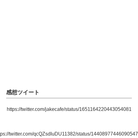
感想ツイート
https://twitter.com/jakecafe/status/1651164220443054081
tps://twitter.com/qcQZsdIuDU11382/status/1440897744609054