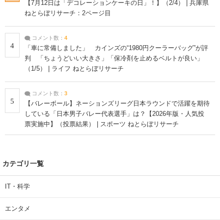
【7月12日は「デコレーションケーキの日」！】（2/4） | 兵庫県
ねとらぼリサーチ：2ページ目
コメント数：
4
4
「車に常備しました」 カインズの“1980円クーラーバッグ”が評
判 「ちょうどいい大きさ」「保冷剤を止めるベルトが良い」
（1/5） | ライフ ねとらぼリサーチ
コメント数：
3
5
【バレーボール】ネーションズリーグ日本ラウンドで活躍を期待
している「日本男子バレー代表選手」は？【2026年版・人気投
票実施中】（投票結果） | スポーツ ねとらぼリサーチ
カテゴリ一覧
IT・科学
エンタメ