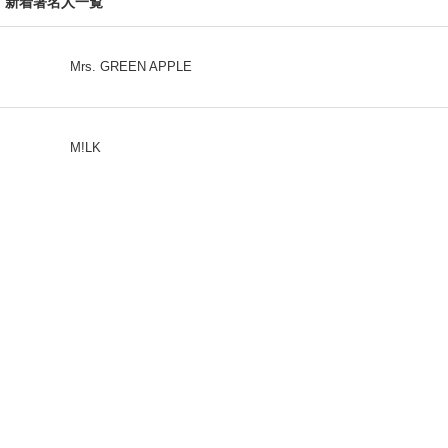
新着著名人一覧
Mrs. GREEN APPLE
M!LK
CLASS SEVEN
モナキ
FEEDBACK
「ねとらぼ」ってなに？