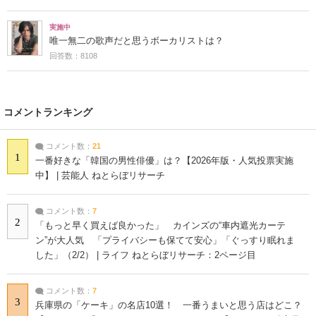
実施中
唯一無二の歌声だと思うボーカリストは？
回答数：8108
コメントランキング
コメント数：
21
1
一番好きな「韓国の男性俳優」は？【2026年版・人気投票実施
中】 | 芸能人 ねとらぼリサーチ
コメント数：
7
2
「もっと早く買えば良かった」 カインズの“車内遮光カーテ
ン”が大人気 「プライバシーも保てて安心」「ぐっすり眠れま
した」（2/2） | ライフ ねとらぼリサーチ：2ページ目
コメント数：
7
3
兵庫県の「ケーキ」の名店10選！ 一番うまいと思う店はどこ？