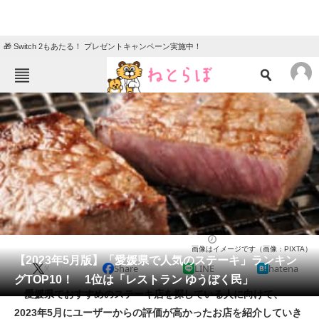
🎁 Switch 2もあたる！ プレゼントキャンペーン実施中！
ねとらぼメニュー
TOP
ニュース
エンタメ
クイズ
グルメ
地域
住まい
教育・育児
動物
リサーチ
ステーキ
2023/05/14 08:40（公開）
画像はイメージです（画像：PIXTA）
会員記事
【2023年5月版】「愛媛県で人気のステーキ」ランキン
X
Share
LINE
hatena
グTOP10！ 1位は「レストラン ゆうぼく民」
メディア
愛媛県でおすすめのステーキ店を探している人に向けて、
2023年5月にユーザーからの評価が高かったお店を紹介していき
注目記事を集めた総合ページ