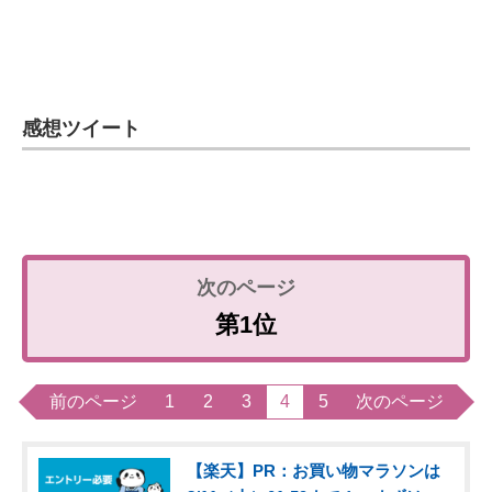
感想ツイート
第1位
前のページ
1
2
3
4
5
次のページ
【楽天】PR：お買い物マラソンは