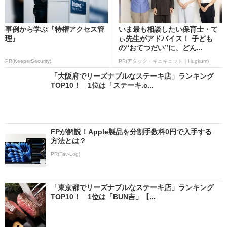
事例から学ぶ『特権アクセス管
いま最も相談したい保育士・て
理』
ぃ先生がアドバイス！ 子ども
の“おてつだい”に、どん...
PR(KeeperSecurity)
PR(アタック・キュキュット｜Hugkum)
「大阪府でリーズナブルなステーキ店」ランキング
TOP10！ 1位は「ステーキ.c...
FPが解説！Apple製品を分割手数料0円で入手する
方法とは？
PR(Fav-Log)
「東京都でリーズナブルなステーキ店」ランキング
TOP10！ 1位は「BUN吉」【...