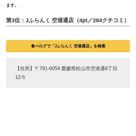
ます。
ITの今と未来を見通す
第3位：Jふらんく 空港通店（4pt／284クチコミ）
スマホと通信の最新トレンド
進化するPCとデバイスの未来
食べログで「Jふらんく 空港通店」を検索
好きが集まる 比べて選べる
ビジネスと働き方のヒント
【住所】〒791-0054 愛媛県松山市空港通6丁目
12-5
AI活用のいまが分かる
企業ITのトレンドを詳説
経営リーダーのコミュニティ
マーケ×ITの今がよく分かる
ITエンジニア向け専門サイト