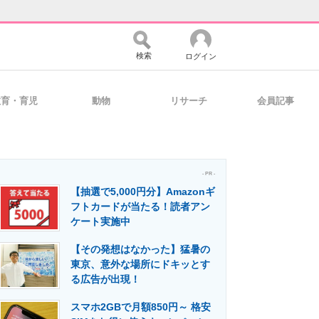
検索
ログイン
教育・育児
動物
リサーチ
会員記事
バイスの未来
好きが集まる 比べて選べる
- PR -
【抽選で5,000円分】Amazonギ
コミュニティ
マーケ×ITの今がよく分かる
フトカードが当たる！読者アン
ケート実施中
【その発想はなかった】猛暑の
・活用を支援
東京、意外な場所にドキッとす
る広告が出現！
スマホ2GBで月額850円～ 格安