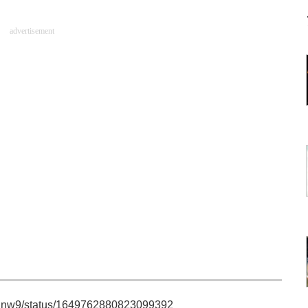
advertisement
nhk_nw9/status/1649762880823099392