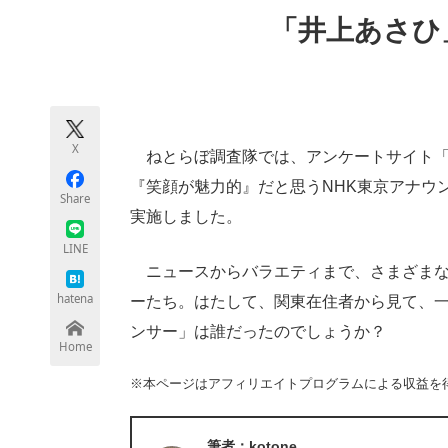
モノづくり技術者専門サイト
エレクトロ
「井上あさひ
ちょっと気になるネットの話題
X
ねとらぼ調査隊では、アンケートサイト「
『笑顔が魅力的』だと思うNHK東京アナウ
Share
実施しました。
LINE
ニュースからバラエティまで、さまざまな
hatena
ーたち。はたして、関東在住者から見て、一
ンサー」は誰だったのでしょうか？
Home
※本ページはアフィリエイトプログラムによる収益を
筆者：kotone