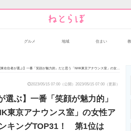
グルメ
地域
住まい
と未来を見通す
スマホと通信の最新トレンド
進化するPCとデ
在住者が選ぶ】一番「笑顔が魅力的」だと思う「NHK東京アナウンス室」の女性アナウンサーランキングTOP31！ 第1位は「井上あさひ」【2023年最新調査結果】
のいまが分かる
企業ITのトレンドを詳説
経営リーダーの
2023/05/15 07:00（公開）
2023/05/15 07:00（更新）
が選ぶ】一番「笑顔が魅力的」
T製品の総合サイト
IT製品の技術・比較・事例
製造業のIT導入
HK東京アナウンス室」の女性ア
ンキングTOP31！ 第1位は