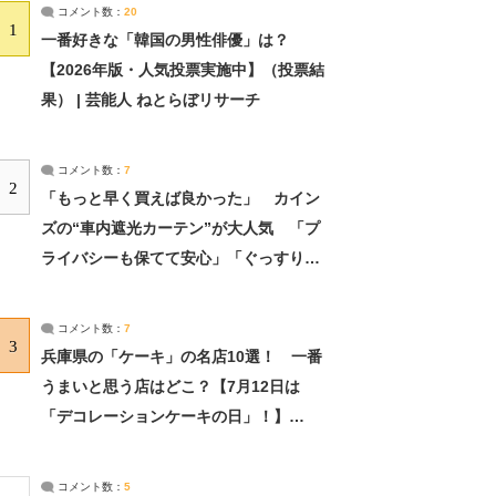
コメント数：
20
1
一番好きな「韓国の男性俳優」は？
【2026年版・人気投票実施中】（投票結
果） | 芸能人 ねとらぼリサーチ
コメント数：
7
2
「もっと早く買えば良かった」 カイン
ズの“車内遮光カーテン”が大人気 「プ
ライバシーも保てて安心」「ぐっすり眠
れました」（2/2） | ライフ ねとらぼリ
サーチ：2ページ目
コメント数：
7
3
兵庫県の「ケーキ」の名店10選！ 一番
うまいと思う店はどこ？【7月12日は
「デコレーションケーキの日」！】
（2/4） | 兵庫県 ねとらぼリサーチ：2ペ
ージ目
コメント数：
5