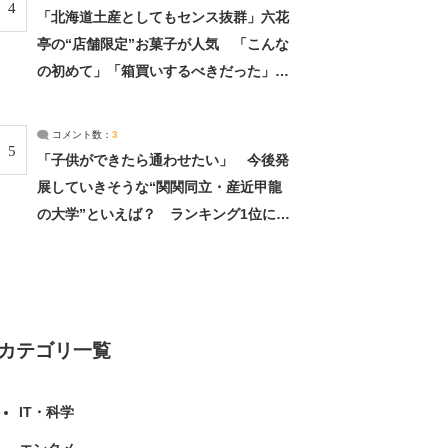
4
「北海道土産としてもセンス抜群」六花
亭の“店舗限定”お菓子が人気 「こんな
の初めて」「箱買いするべきだった」
（1/2） | 北海道 ねとらぼリサーチ
コメント数：
3
5
「子供ができたら通わせたい」 今後発
展していきそうな“関関同立・産近甲龍
の大学”といえば？ ランキング1位に学
生の声「学問の街のように多様に学べ
る」「就職や進学の実績も高い」 | 大学
ねとらぼリサーチ
カテゴリ一覧
IT・科学