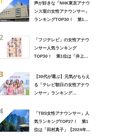
1
声が好きな「NHK東京アナウ
ンス室の女性アナウンサー」
ランキングTOP30！ 第1位
は「桑子真帆」【2026年最新
2
調査結果】
「フジテレビ」の女性アナウ
ンサー人気ランキング
TOP30！ 第1位は「井上清
華」【3月1日はフジテレビの
3
開局記念日】
【30代が選ぶ】元気がもらえ
る「テレビ朝日の女性アナウ
ンサー」ランキング
TOP23！ 第1位は「林美沙
4
希」【2024年最新投票結果】
「TBS女性アナウンサー」人
気ランキングTOP27！ 第1
位は「田村真子」【2024年最