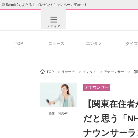
🎁 Switch 2もあたる！ プレゼントキャンペーン実施中！
メディア
TOP
ニュース
エンタメ
クイズ
注目記事を集めた総合ページ
ITの今
TOP
>
リサーチ
>
エンタメ
>
アナウンサー
>
【関東
ビジネスと働き方のヒント
AI活用
アナウンサー
【関東在住者
ITエンジニア向け専門サイト
企業向けI
画像：写真AC
だと思う「N
ナウンサーラ