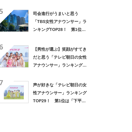
新投票結果】
5
司会進行がうまいと思う
「TBS女性アナウンサー」ラ
ンキングTOP28！ 第1位は
「江藤愛」【11月14日は江藤
6
愛さんの誕生日】
【男性が選ぶ】笑顔がすてき
だと思う「テレビ朝日の女性
アナウンサー」ランキング
TOP32！ 第1位は「林美沙
7
希」【4月21日は民放の日】
声が好きな「テレビ朝日の女
性アナウンサー」ランキング
TOP29！ 第1位は「下平さ
やか」【2026年最新調査結
果】