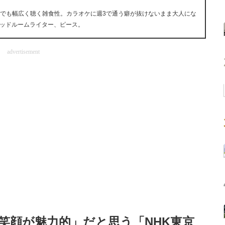
ら何でも幅広く聴く雑食性。カラオケに週3で通う癖が抜けないまま大人にな
ッドルームライター、ピース。
advertisement
笑顔が魅力的」だと思う「NHK東京