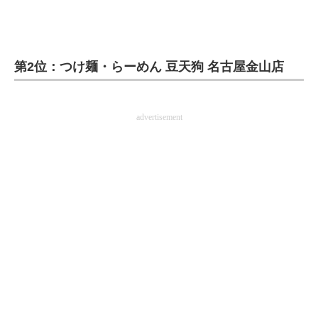
企業向けIT製品の総合サイト
IT製品の技術・比較・事例
第2位：つけ麺・らーめん 豆天狗 名古屋金山店
製造業のIT導入・活用を支援
モノづくり技術者専門サイト
advertisement
エレクトロニクス専門サイト
電子設計の基本と応用
エネルギーの専門メディア
建設×テクノロジーの最前線
ちょっと気になるネットの話題