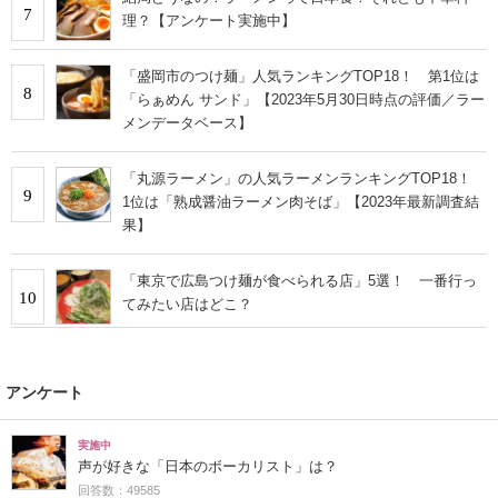
7
理？【アンケート実施中】
「盛岡市のつけ麺」人気ランキングTOP18！ 第1位は
8
「らぁめん サンド」【2023年5月30日時点の評価／ラー
メンデータベース】
「丸源ラーメン」の人気ラーメンランキングTOP18！
9
1位は「熟成醤油ラーメン肉そば」【2023年最新調査結
果】
「東京で広島つけ麺が食べられる店」5選！ 一番行っ
10
てみたい店はどこ？
アンケート
実施中
声が好きな「日本のボーカリスト」は？
回答数：49585