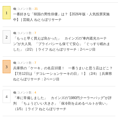
コメント数：
21
1
一番好きな「韓国の男性俳優」は？【2026年版・人気投票実施
中】 | 芸能人 ねとらぼリサーチ
コメント数：
7
2
「もっと早く買えば良かった」 カインズの“車内遮光カーテ
ン”が大人気 「プライバシーも保てて安心」「ぐっすり眠れま
した」（2/2） | ライフ ねとらぼリサーチ：2ページ目
コメント数：
7
3
兵庫県の「ケーキ」の名店10選！ 一番うまいと思う店はどこ？
【7月12日は「デコレーションケーキの日」！】（2/4） | 兵庫県
ねとらぼリサーチ：2ページ目
コメント数：
4
4
「車に常備しました」 カインズの“1980円クーラーバッグ”が評
判 「ちょうどいい大きさ」「保冷剤を止めるベルトが良い」
（1/5） | ライフ ねとらぼリサーチ