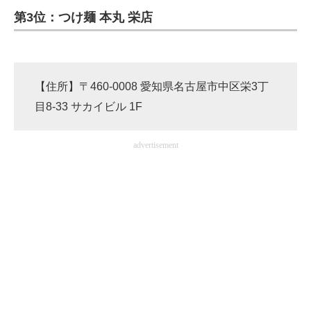
第3位：つけ麺 本丸 栄店
ITの今と未来を見通す
スマホと通信の最新トレンド
【住所】〒460-0008 愛知県名古屋市中区栄3丁
進化するPCとデバイスの未来
目8-33 サカイビル 1F
好きが集まる 比べて選べる
advertisement
ビジネスと働き方のヒント
AI活用のいまが分かる
企業ITのトレンドを詳説
経営リーダーのコミュニティ
マーケ×ITの今がよく分かる
ITエンジニア向け専門サイト