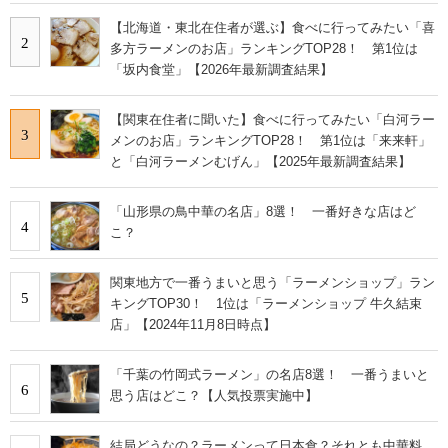
【北海道・東北在住者が選ぶ】食べに行ってみたい「喜
2
多方ラーメンのお店」ランキングTOP28！ 第1位は
「坂内食堂」【2026年最新調査結果】
【関東在住者に聞いた】食べに行ってみたい「白河ラー
3
メンのお店」ランキングTOP28！ 第1位は「来来軒」
と「白河ラーメンむげん」【2025年最新調査結果】
「山形県の鳥中華の名店」8選！ 一番好きな店はど
4
こ？
関東地方で一番うまいと思う「ラーメンショップ」ラン
5
キングTOP30！ 1位は「ラーメンショップ 牛久結束
店」【2024年11月8日時点】
「千葉の竹岡式ラーメン」の名店8選！ 一番うまいと
6
思う店はどこ？【人気投票実施中】
結局どうなの？ラーメンって日本食？それとも中華料