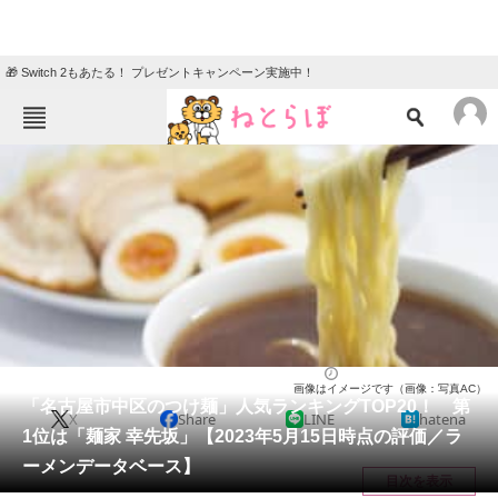
🎁 Switch 2もあたる！ プレゼントキャンペーン実施中！
ねとらぼメニュー
TOP
ニュース
エンタメ
クイズ
グルメ
地域
住まい
教育・育児
動物
リサーチ
ラーメン
2023/05/17 22:25（公開）
画像はイメージです（画像：写真AC）
会員記事
「名古屋市中区のつけ麺」人気ランキングTOP20！ 第
X
Share
LINE
hatena
1位は「麺家 幸先坂」【2023年5月15日時点の評価／ラ
メディア
ーメンデータベース】
目次を表示
注目記事を集めた総合ページ