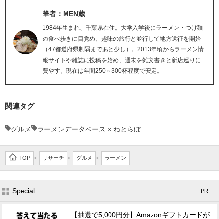
筆者：MEN蔵
1984年生まれ、千葉県在住。大学入学後にラーメン・つけ麺
の食べ歩きに目覚め、趣味の旅行と並行して地方遠征を開始
（47都道府県制覇まであと少し）。2013年頃からラーメン情
報サイトや雑誌に投稿を始め、週末を雑文書きと新店巡りに
費やす。現在は年間250～300杯程度で安定。
関連タグ
グルメ
ラーメンデータベース × ねとらぼ
TOP
リサーチ
グルメ
ラーメン
>
>
>
Special
- PR -
【抽選で5,000円分】Amazonギフトカードが