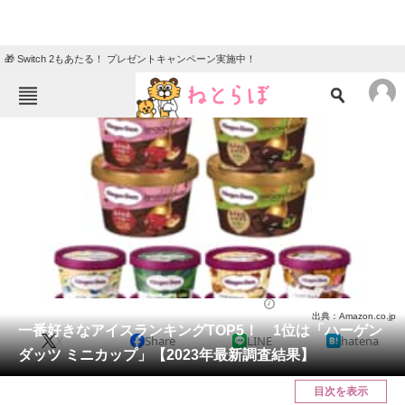
🎁 Switch 2もあたる！ プレゼントキャンペーン実施中！
ねとらぼメニュー
TOP
ニュース
エンタメ
クイズ
グルメ
地域
住まい
教育・育児
動物
リサーチ
アイス
2023/05/21 13:15（公開）
出典：Amazon.co.jp
会員記事
一番好きなアイスランキングTOP5！ 1位は「ハーゲン
X
Share
LINE
hatena
ダッツ ミニカップ」【2023年最新調査結果】
メディア
目次を表示
注目記事を集めた総合ページ