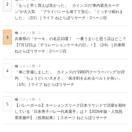
2
「もっと早く買えば良かった」 カインズの“車内遮光カーテ
ン”が大人気 「プライバシーも保てて安心」「ぐっすり眠れま
した」（2/2） | ライフ ねとらぼリサーチ：2ページ目
コメント数：
7
3
兵庫県の「ケーキ」の名店10選！ 一番うまいと思う店はどこ？
【7月12日は「デコレーションケーキの日」！】（2/4） | 兵庫県
ねとらぼリサーチ：2ページ目
コメント数：
4
4
「車に常備しました」 カインズの“1980円クーラーバッグ”が評
判 「ちょうどいい大きさ」「保冷剤を止めるベルトが良い」
（1/5） | ライフ ねとらぼリサーチ
コメント数：
3
5
【バレーボール】ネーションズリーグ日本ラウンドで活躍を期待
している「日本男子バレー代表選手」は？【2026年版・人気投
票実施中】（投票結果） | スポーツ ねとらぼリサーチ