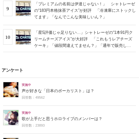
「プレミアムの名前は伊達じゃない！」 シャトレーゼ
9
の“183円本格抹茶アイス”が好評 「冷凍庫にストックし
てます」「なんでこんな美味しいん？」
「星5評価じゃ足りない…」シャトレーゼの“1本91円ク
10
リームチーズアイス”が大好評 「これもうレアチーズ
ケーキ」「値段間違えてません？」「通年で販売し
て！」の声
アンケート
実施中
声が好きな「日本のボーカリスト」は？
回答数：49562
実施中
歌が上手だと思うホロライブのメンバーは？
回答数：23893