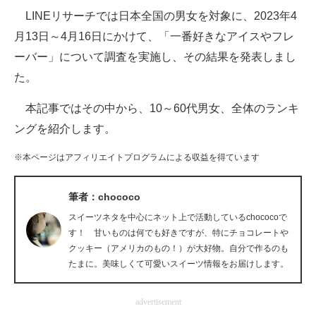
LINEリサーチでは日本全国の男女を対象に、2023年4
ITの今と未来を見通す
月13日～4月16日にかけて、「一番好きなアイスやフレ
ーバー」について調査を実施し、その結果を発表しまし
スマホと通信の最新トレンド
た。
進化するPCとデバイスの未来
本記事ではその中から、10～60代男女、全体のランキ
好きが集まる 比べて選べる
ングを紹介します。
ビジネスと働き方のヒント
※本ページはアフィリエイトプログラムによる収益を得ています
AI活用のいまが分かる
筆者：chococo
企業ITのトレンドを詳説
スイーツネタを中心にネット上で活動しているchococoで
す！ 甘いものは何でも好きですが、特にチョコレートや
経営リーダーのコミュニティ
クッキー（アメリカのもの！）が大好物。自分で作るのも
たまに。美味しくて可愛いスイーツ情報をお届けします。
マーケ×ITの今がよく分かる
advertisement
ITエンジニア向け専門サイト