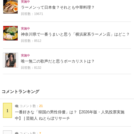
実施中
ラーメンって日本食？それとも中華料理？
回答数：19671
実施中
神奈川県で一番うまいと思う「横浜家系ラーメン店」はどこ？
回答数：8512
実施中
唯一無二の歌声だと思うボーカリストは？
回答数：8132
コメントランキング
コメント数：
21
1
一番好きな「韓国の男性俳優」は？【2026年版・人気投票実施
中】 | 芸能人 ねとらぼリサーチ
コメント数：
7