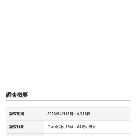
企業向けIT製品の総合サイト
IT製品の技術・比較・事例
製造業のIT導入・活用を支援
モノづくり技術者専門サイト
エレクトロニクス専門サイト
電子設計の基本と応用
エネルギーの専門メディア
調査概要
建設×テクノロジーの最前線
ちょっと気になるネットの話題
調査期間
2023年4月13日～4月16日
調査対象
日本全国の15歳～64歳の男女