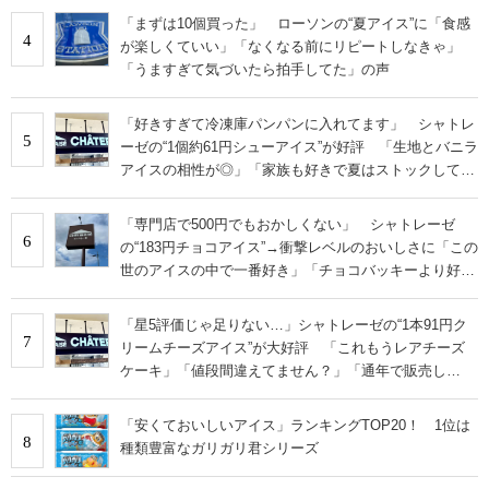
「まずは10個買った」 ローソンの“夏アイス”に「食感
4
が楽しくていい」「なくなる前にリピートしなきゃ」
「うますぎて気づいたら拍手してた」の声
「好きすぎて冷凍庫パンパンに入れてます」 シャトレ
5
ーゼの“1個約61円シューアイス”が好評 「生地とバニラ
アイスの相性が◎」「家族も好きで夏はストックして
る」
「専門店で500円でもおかしくない」 シャトレーゼ
6
の“183円チョコアイス”→衝撃レベルのおいしさに「この
世のアイスの中で一番好き」「チョコバッキーより好
き」の声
「星5評価じゃ足りない…」シャトレーゼの“1本91円ク
7
リームチーズアイス”が大好評 「これもうレアチーズ
ケーキ」「値段間違えてません？」「通年で販売し
て！」の声
「安くておいしいアイス」ランキングTOP20！ 1位は
8
種類豊富なガリガリ君シリーズ