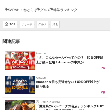
SARAH × ねとらぼ
グルメ
雑学ランキング
TOP
リサーチ
グルメ
洋食
>
>
>
関連記事
Amazon
「え、こんなセールやってたの？」80％OFF以
上が続々登場！Amazonの本気が...
PR
Amazon
Amazon今日も見逃せない！80%OFF以上が
続々登場
PR
公開 2023/01/13
「滋賀県のハンバーグの名店」ランキングTOP1