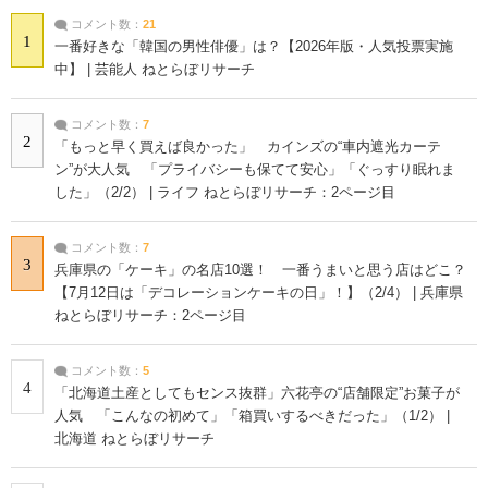
コメント数：
21
1
一番好きな「韓国の男性俳優」は？【2026年版・人気投票実施
中】 | 芸能人 ねとらぼリサーチ
コメント数：
7
2
「もっと早く買えば良かった」 カインズの“車内遮光カーテ
ン”が大人気 「プライバシーも保てて安心」「ぐっすり眠れま
した」（2/2） | ライフ ねとらぼリサーチ：2ページ目
コメント数：
7
3
兵庫県の「ケーキ」の名店10選！ 一番うまいと思う店はどこ？
【7月12日は「デコレーションケーキの日」！】（2/4） | 兵庫県
ねとらぼリサーチ：2ページ目
コメント数：
5
4
「北海道土産としてもセンス抜群」六花亭の“店舗限定”お菓子が
人気 「こんなの初めて」「箱買いするべきだった」（1/2） |
北海道 ねとらぼリサーチ