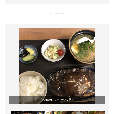
企業向けIT製品の総合サイト
advertisement
IT製品の技術・比較・事例
製造業のIT導入・活用を支援
モノづくり技術者専門サイト
エレクトロニクス専門サイト
電子設計の基本と応用
エネルギーの専門メディア
建設×テクノロジーの最前線
ちょっと気になるネットの話題
「SARAH」のページを見る