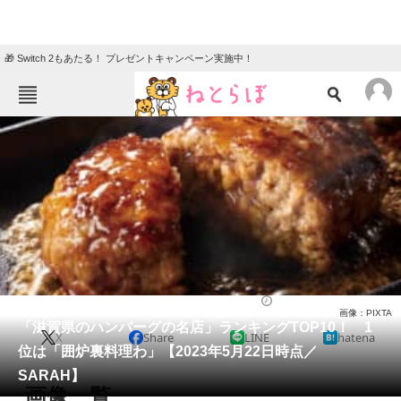
🎁 Switch 2もあたる！ プレゼントキャンペーン実施中！
ねとらぼメニュー
TOP
ニュース
エンタメ
クイズ
グルメ
地域
住まい
教育・育児
動物
リサーチ
洋食
2023/05/29 11:30（公開）
画像：PIXTA
会員記事
「滋賀県のハンバーグの名店」ランキングTOP10！ 1
X
Share
LINE
hatena
位は「囲炉裏料理わ」【2023年5月22日時点／
メディア
SARAH】
画像一覧
注目記事を集めた総合ページ