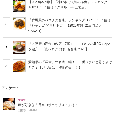
【2023年5月版】「神戸市で人気の洋食」ランキング
5
TOP11！ 1位は「グリル一平 三宮店」
「群馬県のパスタの名店」ランキングTOP10！ 1位は
6
「シャンゴ 問屋町本店」【2023年6月21日時点／
SARAH】
「大阪府の洋食の名店」7選！ 「ゴメンネJIRO」など
7
を紹介！【食べログ 洋食 百名店 2023】
愛知県の「洋食」の名店10選！ 一番うまいと思う店は
8
どこ？【8月8日は「洋食の日」！】
アンケート
実施中
声が好きな「日本のボーカリスト」は？
回答数：49490