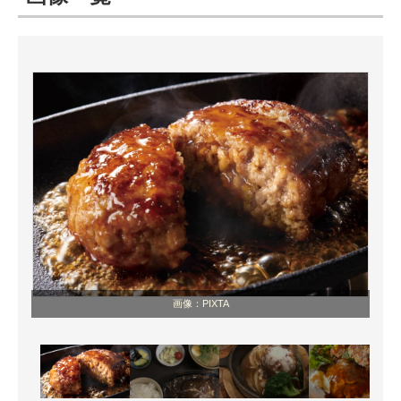
ITの今と未来を見通す
スマホと通信の最新トレンド
進化するPCとデバイスの未来
好きが集まる 比べて選べる
ビジネスと働き方のヒント
AI活用のいまが分かる
企業ITのトレンドを詳説
画像：PIXTA
経営リーダーのコミュニティ
マーケ×ITの今がよく分かる
ITエンジニア向け専門サイト