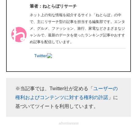
筆者：ねとらぼリサーチ
企業向けIT製品の総合サイト
ネット上の旬な情報を紹介するサイト「ねとらぼ」の中
IT製品の技術・比較・事例
で、主にリサーチ型の記事を担当する編集部です。エンタ
メ、グルメ、ファッション、旅行、家電などさまざまなジ
製造業のIT導入・活用を支援
ャンルで、最新のデータを使ったランキング記事やおすす
め記事を配信しています。
モノづくり技術者専門サイト
Twitter
エレクトロニクス専門サイト
電子設計の基本と応用
エネルギーの専門メディア
※当記事では、Twitter社が定める「
ユーザーの
権利およびコンテンツに対する権利の許諾
」に
建設×テクノロジーの最前線
基づいてツイートを利用しています。
ちょっと気になるネットの話題
advertisement