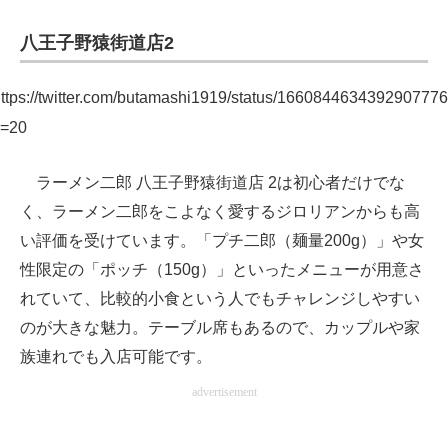
八王子野猿街道店2
ttps://twitter.com/butamashi1919/status/166084463439290777
s=20
ラーメン二郎 八王子野猿街道店 2は初心者だけでな
く、ラーメン二郎をこよなく愛するジロリアンからも高
い評価を受けています。「プチ二郎（麺量200g）」や女
性限定の「ポッチ（150g）」といったメニューが用意さ
れていて、比較的小食という人でもチャレンジしやすい
のが大きな魅力。テーブル席もあるので、カップルや家
族連れでも入店可能です。
advertisement