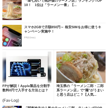
「環七沿いで高評価のラーメン店」ランキングTOP
10！ 1位は「ラーメン一番」【...
スマホ2GBで月額850円～ 格安SIMをお得に使うキ
ャンペーン実施中！
PR(IIJmio)
FPが解説！Apple製品を分割手
埼玉県の「ラーメン二郎・二郎
数料0円で入手する方法とは？
系ラーメン店」で“麺”がうまい
と思う店はどこ？【人気...
(Fav-Log)
「関東地方で人気のラーメン二郎」ランキングTOP