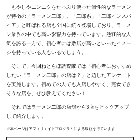
もやしやニンニクをたっぷり使った個性的なラーメン
ITの今と未来を見通す
が特徴の「ラーメン二郎」。「二郎系」「二郎インスパ
イア」と呼ばれる店も全国に続々登場しており、ラーメ
スマホと通信の最新トレンド
ン業界の中でも高い影響力を持っています。熱狂的な人
進化するPCとデバイスの未来
気を誇る一方で、初心者には敷居が高いといったイメー
ジを持っている人もいるでしょう。
好きが集まる 比べて選べる
そこで、今回ねとらぼ調査隊では「初心者におすすめ
ビジネスと働き方のヒント
したい『ラーメン二郎』の店は？」と題したアンケート
AI活用のいまが分かる
を実施します。初めての人でも入店しやすく、完食でき
そうな店を、ぜひ教えてください！
企業ITのトレンドを詳説
それではラーメン二郎の店舗から3店をピックアップ
経営リーダーのコミュニティ
して紹介します。
マーケ×ITの今がよく分かる
※本ページはアフィリエイトプログラムによる収益を得ています
ITエンジニア向け専門サイト