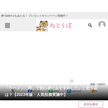
🎁 Switch 2もあたる！ プレゼントキャンペーン実施中！
ねとらぼメニュー
TOP
ニュース
エンタメ
クイズ
グルメ
地域
住まい
教育・育児
動物
リサーチ
ラーメン
2023/05/25 20:45（公開）
画像：写真AC
会員記事
「ラーメン二郎」で初心者におすすめしたいと思う店
X
Share
LINE
hatena
9
は？【2023年版・人気投票実施中】
メディア
目次を表示
注目記事を集めた総合ページ