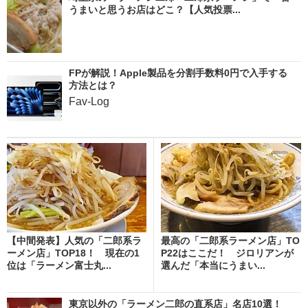
うまいと思うお店はどこ？【人気投票...
FPが解説！Apple製品を分割手数料0円で入手する
方法とは？
Fav-Log
【中間発表】人気の「二郎系ラ
最高の「二郎系ラーメン店」TO
ーメン店」TOP18！ 現在の1
P22はここだ！ ジロリアンが
位は「ラーメン富士丸...
選んだ「本当にうまい...
東京以外の「ラーメン二郎の直系店」名店10選！