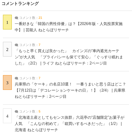
コメントランキング
コメント数：
21
1
一番好きな「韓国の男性俳優」は？【2026年版・人気投票実施
中】 | 芸能人 ねとらぼリサーチ
コメント数：
7
2
「もっと早く買えば良かった」 カインズの“車内遮光カーテ
ン”が大人気 「プライバシーも保てて安心」「ぐっすり眠れま
した」（2/2） | ライフ ねとらぼリサーチ：2ページ目
コメント数：
7
3
兵庫県の「ケーキ」の名店10選！ 一番うまいと思う店はどこ？
【7月12日は「デコレーションケーキの日」！】（2/4） | 兵庫県
ねとらぼリサーチ：2ページ目
コメント数：
5
4
「北海道土産としてもセンス抜群」六花亭の“店舗限定”お菓子が
人気 「こんなの初めて」「箱買いするべきだった」（1/2） |
北海道 ねとらぼリサーチ